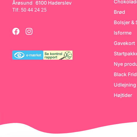
Chokolad
Årøsund 6100 Haderslev
Tlf: 50 44 24 25
Brød
Bolsjer &
ra
og
Isforme
n.
Gavekort
en
Startpakk
l
Nye produ
Black Fri
Udlejning
Højtider