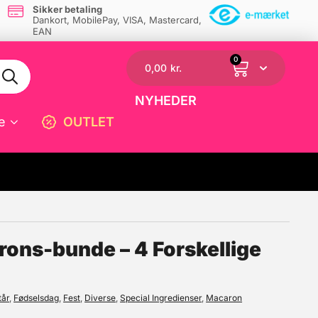
Sikker betaling
Dankort, MobilePay, VISA, Mastercard,
EAN
0
0,00
kr.
NYHEDER
e
OUTLET
☓
ons-bunde – 4 Forskellige
tår
,
Fødselsdag
,
Fest
,
Diverse
,
Special Ingredienser
,
Macaron