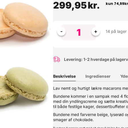
299,95
kr.
14 på lager
Levering: 1-2 hverdage på lager
Beskrivelse
Ingredienser
Yde
il at smelte og har en afbalanceret bitter-sød kakao smag. For at l
Lav nemt og hurtigt lækre macarons m
de. Velegnet til at lave al slags chokoladearbejde. Se også vores
aut Hero Chokolade
Bundene kommer i en sampak med 4 flotte
med din yndlingscreme og sætte kreativi
til både festlige kager, dessertbuffeter
Bundene med farverne beige, lyserød og
smager af chokolade.