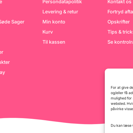
e
Persondatapolitik
Kontakt os
Levering & retur
Fortryd afta
 Søde Sager
Min konto
Opskrifter
Kurv
Tips & tric
Til kassen
Se kontrol
er
kter
day
For at give d
og/eller få a
mulighed for
websted. Hvis
påvirke visse
Du kan læse G