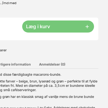
Læg i kurv
varer
rligere information
Anmeldelser (0)
ette smeltningen kommer chokoladen i dråber, og de indeholder
ed disse færdigbagte macarons-bunde.
 udvalg af hvid og mørk chokolade, samt større mængder.
 farver – beige, brun, lyserød og grøn – perfekte til at fylde
teten fri. Med en diameter på ca. 3,5 cm er bundene ideelle
 og små caféserveringer.
 grøn har en klassisk smag af vanilje mens de brune bunde
Lav f.eks. fyldninger med chokolade,