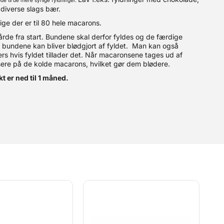
de til de mere syrlige fyldninger.
 diverse slags bær.
ige der er til 80 hele macarons.
rde fra start. Bundene skal derfor fyldes og de færdige
 bundene kan bliver blødgjort af fyldet. Man kan også
rs hvis fyldet tillader det. Når macaronsene tages ud af
nsere på de kolde macarons, hvilket gør dem blødere.
t er ned til 1 måned.