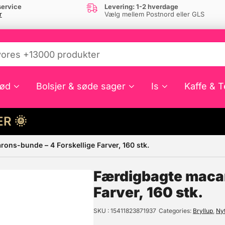
ervice
Levering: 1-2 hverdage
r
Vælg mellem Postnord eller GLS
ød
Bolsjer & søde sager
Is
Kaffe & T
HER 🌞
ons-bunde – 4 Forskellige Farver, 160 stk.
e din interesse?
Færdigbagte macar
Farver, 160 stk.
SKU
15411823871937
Categories
Bryllup
,
Ny