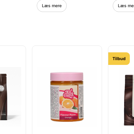
 cm er de
diameter på ca. 3,5 cm er de
ideelle til
Læs mere
Læs me
tlige kager,
ideelle til både festlige kager,
dessertbuf
 små
dessertbuffeter og små
caféserver
en
caféserveringer. Den
klassiske 
mag gør at
klassiske vaniljesmag gør at
bundene f
godt med
bundene fungerer godt med
alt slags f
fra de søde
alt slags fyld lige fra de søde
til de mere
fyldninger.
til de mere syrlige fyldninger.
Lav f.eks.
er med
Lav f.eks. fyldninger med
chokolade,
ødder,
chokolade, hasselnødder,
citron, kar
t eller
citron, karamel, mint eller
diverse sl
 Pakken
diverse slags bær. Pakken
indeholder
Tilbud
e - det vil
indeholder 160 bunde - det vil
sige der er
ele
sige der er til 80 hele
macarons.
 færdige
macarons. Obs: De færdige
bunde er f
is hårde
bunde er forholdsvis hårde
fra start. 
skal derfor
fra start. Bundene skal derfor
fyldes og 
ge
fyldes og de færdige
macaroons 
å køl i 1-
macaroons lægges på køl i 1-
2 døgn, s
e kan
2 døgn, så bundene kan
bliver blød
fyldet. Man
bliver blødgjort af fyldet. Man
kan også 
ne
kan også komme sine
macaroons 
 hvis
macaroons i frysen, hvis
ellers hvis
llader det.
ellers hvis fyldet tillader det.
Når macar
ages ud af
Når macaronsene tages ud af
fryseren ig
ugten i
fryseren igen, vil fugten i
luften kon
på de
luften kondensere på de
kolde maca
ilket gør
kolde macarons, hvilket gør
dem bløde