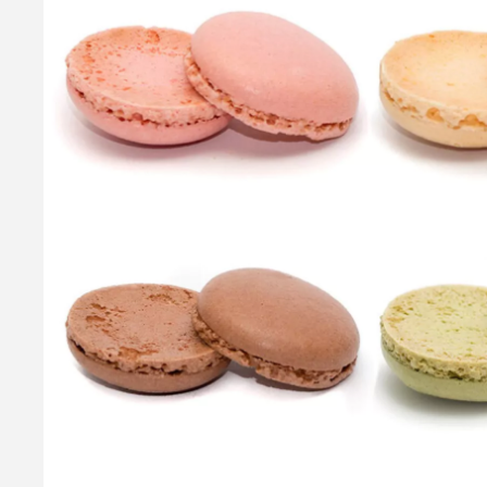
Callebaut Chokolade Mørk - 54,5 % Kakao, 400g
Callebaut Callets Dark er en delikat mørk chokolade designet t
54,5% kakaotørstof og er lavet af den fineste belgiske chokola
Teknisk betegnelse: L811NV - Callebaut 811 Dette er en Calleb
99,95 kr.
Læg i kurv
Læs mere