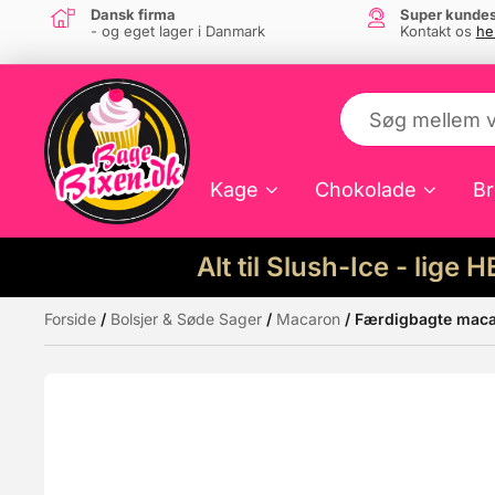
Dansk firma
Super kundes
- og eget lager i Danmark
Kontakt os
he
Kage
Chokolade
Br
Alt til Slush-Ice - lige 
Forside
/
Bolsjer & Søde Sager
/
Macaron
/ Færdigbagte macar
Måske kunne nogle af disse produkter hav