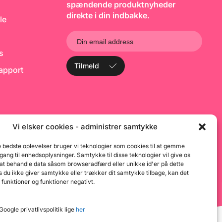
spændende produktnyheder
l
e
direkte i din indbakke.
le
b
bl
h
ks
Tilmeld
rapport
Vi elsker cookies - administrer samtykke
e bedste oplevelser bruger vi teknologier som cookies til at gemme
dgang til enhedsoplysninger. Samtykke til disse teknologier vil give os
 at behandle data såsom browseradfærd eller unikke id'er på dette
 du ikke giver samtykke eller trækker dit samtykke tilbage, kan det
 funktioner og funktioner negativt.
oogle privatlivspolitik lige
her