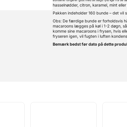
Bundene fungerer godt med alt slags fyld lige fra de sø
hasselnødder, citron, karamel, mint eller
Pakken indeholder 160 bunde – det vil s
Obs: De færdige bunde er forholdsvis hå
macaroons lægges på køl i 1-2 døgn, så
komme sine macaroons i frysen, hvis elle
fryseren igen, vil fugten i luften konde
Bemærk bedst før dato på dette produk