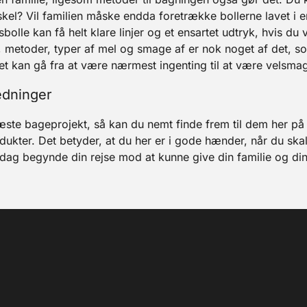
el? Vil familien måske endda foretrække bollerne lavet i 
bolle kan få helt klare linjer og et ensartet udtryk, hvis d
, metoder, typer af mel og smage af er nok noget af det, so
et kan gå fra at være nærmest ingenting til at være velsmag
ledninger
 næste bageprojekt, så kan du nemt finde frem til dem her på
ukter. Det betyder, at du her er i gode hænder, når du sk
i dag begynde din rejse mod at kunne give din familie og d