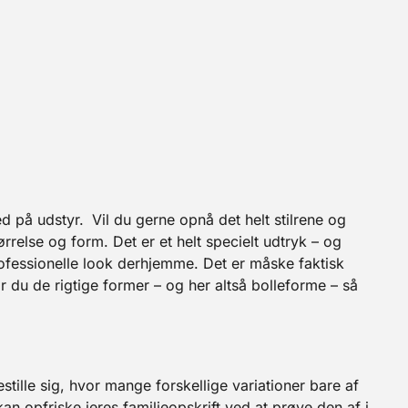
ed på udstyr.
Vil du gerne opnå det helt stilrene og
ørrelse og form. Det er et helt specielt udtryk – og
rofessionelle look derhjemme. Det er måske faktisk
 du de rigtige former – og her altså bolleforme – så
tille sig, hvor mange forskellige variationer bare af
kan opfriske jeres familieopskrift ved at prøve den af i