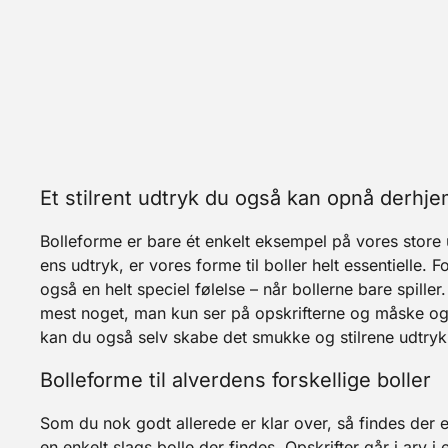
Et stilrent udtryk du også kan opnå der
Bolleforme er bare ét enkelt eksempel på vores store 
ens udtryk, er vores forme til boller helt essentielle.
også en helt speciel følelse – når bollerne bare spiller
mest noget, man kun ser på opskrifterne og måske også
kan du også selv skabe det smukke og stilrene udtryk p
Bolleforme til alverdens forskellige boller
Som du nok godt allerede er klar over, så findes der e
en enkelt slags bolle der findes. Opskrifter går i arv 