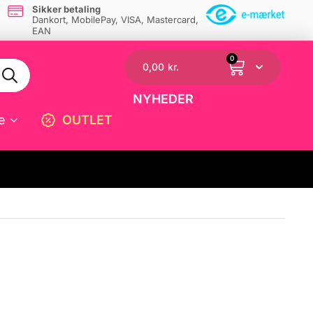
Sikker betaling
Dankort, MobilePay, VISA, Mastercard,
EAN
0
0,00
kr.
NYHEDER
e
OUTLET