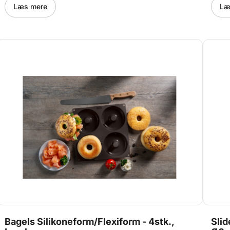
gøre formen mere stiv, og lettere at flytte. Se mere HER
Læs mere
Læ
Denne form har følgende mål: Ø 103 h 20 mm Volume: 3
x 140 ml 20.042.00.0060
Bagels Silikoneform/Flexiform - 4stk.,
Slid