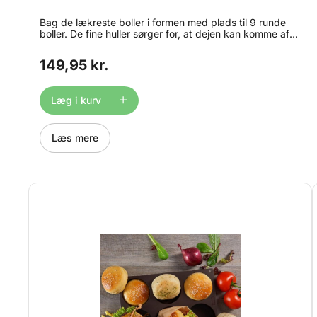
Bag de lækreste boller i formen med plads til 9 runde
boller. De fine huller sørger for, at dejen kan komme af
med dampen under bagningen. Det sikrer et sprødere
resultat. Formen måler 32 x 30 x 3,2 cm og tåler ovn op
149,95 kr.
til 230°C.
Læg i kurv
Læs mere