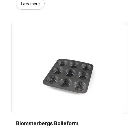
form. Det færdige brød måler ca. Ø10 x h3cm. Lavet af
Læs mere
100% platinsilikone. Lurch yder 15 års garanti på
produktet.
Blomsterbergs Bolleform