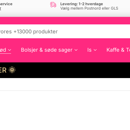
ervice
Levering: 1-2 hverdage
r
Vælg mellem Postnord eller GLS
ød
Bolsjer & søde sager
Is
Kaffe & T
HER 🌞