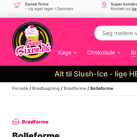
Dansk firma
Super kundes
- og eget lager i Danmark
Kontakt os
he
Kage
Chokolade
Br
Alt til Slush-Ice - lige 
Forside
/
Brødbagning
/
Brødforme
/ Bolleforme
Brødforme
Bolleforme