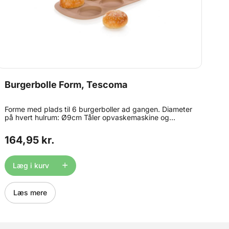
Burgerbolle Form, Tescoma
Forme med plads til 6 burgerboller ad gangen. Diameter
på hvert hulrum: Ø9cm Tåler opvaskemaskine og
temperaturer op til 230ºC
https://www.youtube.com/watch?v=Lqrf7ZjlCUE
164,95 kr.
Læg i kurv
Læs mere