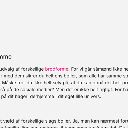
hjemme
udvalg af forskellige
brødforme
. For vi går såmænd ikke n
 For med dem sikrer du helt ens boller, som alle har samme st
.
Måske tror du ikke helt selv på, at du kan opnå det helt p
 på de sociale medier? Men det er ikke helt rigtigt. For har
å dit bageri derhjemme i dit eget lille univers.
t væld af forskellige slags boller. Ja, man kan nærmest fores
i en familie, ligesom metoder til bagningen også gør det. Du 