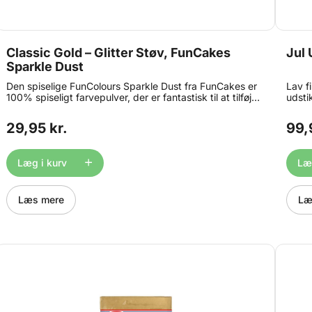
Classic Gold – Glitter Støv, FunCakes
Jul 
Sparkle Dust
Den spiselige FunColours Sparkle Dust fra FunCakes er
Lav f
100% spiseligt farvepulver, der er fantastisk til at tilføje
udsti
farverige detaljer til dine kager, chokolader,
udsti
dekorationer og sukkerblomster. Brug en pensel til at
stjer
29,95 kr.
99,
duste det på med – det rækker meget længere end
pynt,
man skulle tro! Bland to eller flere farver i serien sammen
småka
for at skabe dit eget udtryk, eller bland støvet med
Mater
Læg i kurv
Læg
alkohol for at lave en spiselig maling du kan bruge på
fondant og chokolader. Pakken indeholder 2,5 gram
glitterstøv. Farven er klassisk guld.
Læs mere
Læ