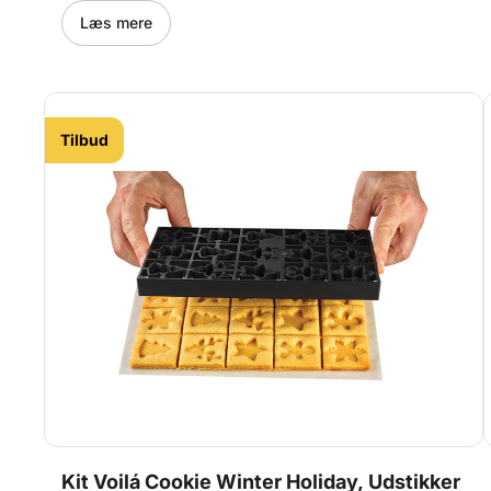
marcipan, gum paste og småkagedej Nemme at bruge
og rengøre
Læs mere
Tilbud
Kit Voilá Cookie Winter Holiday, Udstikker