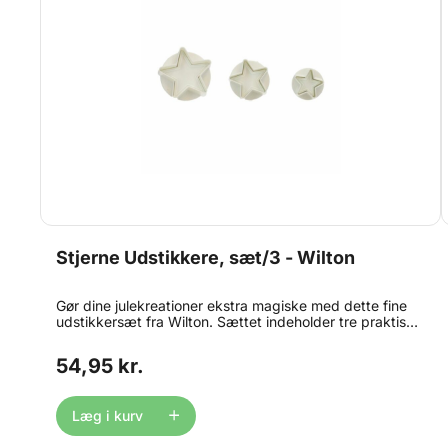
Stjerne Udstikkere, sæt/3 - Wilton
Gør dine julekreationer ekstra magiske med dette fine
udstikkersæt fra Wilton. Sættet indeholder tre praktiske
udstikkere med trykfunktion (plunger), alle formet som
stjerner i forskellige størrelser. Trykfunktionen gør det
54,95 kr.
nemt at udstikke og slippe figurerne – samtidig præges
der fine detaljer i overfladen. Perfekt til pynt af
cupcakes, kager og småkager med fondant, marcipan
Læg i kurv
eller småkagedej. Sæt med 3 udstikkere i forskellige
størrelser Klassisk stjerne-motiv Velegnet til fondant,