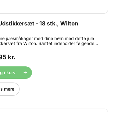
Udstikkersæt - 18 stk., Wilton
ine julesmåkager med dine børn med dette jule
kkersæt fra Wilton. Sættet indeholder følgende
kkere: snefnug, kristtjørnblad, småkagepige,
ne, slæde, juletræ, julestrømpe, snemand, rensdyr,
95 kr.
 slikstok, nissehue, engel, klokke, julegave, krans,
gedreng og vante. Måler ca. 7-9cm (18stk.).
iale: metal. Tåler ikke opvaskemaskine.
 i kurv
s mere