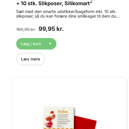
+ 10 stk. Slikposer, Silikomart^
Sæt med den smarte udstikker/bageform inkl. 10 stk.
slikposer, så du kan forære dine småkager til dem du
holder af. Lav de flotteste småkager til vinter/juletiden.
Med denne smarte form fra Silikomart har du både
99,95 kr.
169,95 kr.
udstikker og bageform i én - perfekt til bagning har
flotte småkager og lign. formet som smukke blade. Med
denne smarte bageform/udstikker får du en perfekt og
pænt skåret dej - hver gang, og så er den
Læg i kurv
tidsbesparende, da du bager dine småkager i
"udstikkeren. Formen er let at rengøre og småkagerne
klistrer ikke til formen ved bagningen. Den tåler
Læs mere
temperaturer fra -30°C til + 180°C. Formen måler ca. 24
x 15 x h 2cm Slikposerne måler ca. 6,7 x 4,6 x 26 cm.
https://youtu.be/RUDw9EBgH_c 25.152.20.0065