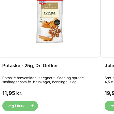
Potaske - 25g, Dr. Oetker
Jul
Potaske hævemiddel er egnet til flade og sprøde
Sæt m
småkager som fx. brunkager, honninghus og
4,5 x
sirupskager. For at potaske skal virke, skal det altid
opva
først opløses i koldt vand, inden den tilsættes den
11,95 kr.
19,9
varme sirup. Så får det samme effekt som bagepulver
og natron. Under bagningen danner potasken kuldioxid,
som får kagen til at hæve, og samtidig gør det sprødt.
Læg i kurv
Læg
Perfekt til julens bagværk.