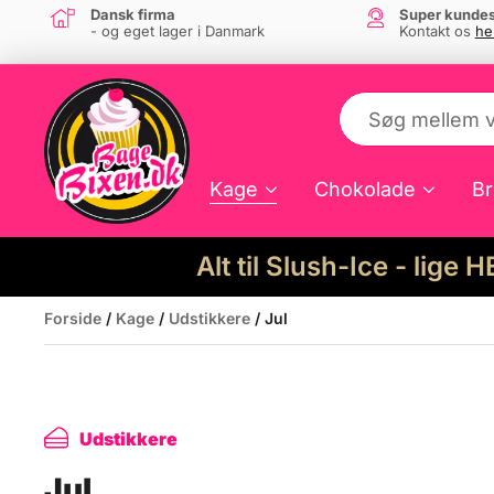
Dansk firma
Super kundes
- og eget lager i Danmark
Kontakt os
he
Kage
Chokolade
Br
Alt til Slush-Ice - lige 
Forside
/
Kage
/
Udstikkere
/ Jul
Udstikkere
Jul