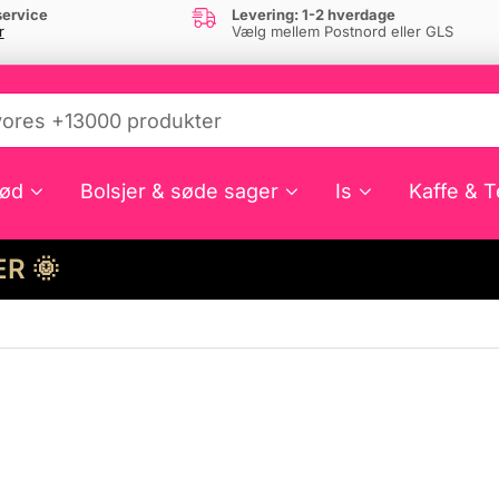
ervice
Levering: 1-2 hverdage
r
Vælg mellem Postnord eller GLS
ød
Bolsjer & søde sager
Is
Kaffe & T
HER 🌞