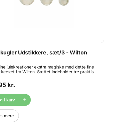
kugler Udstikkere, sæt/3 - Wilton
ine julekreationer ekstra magiske med dette fine
kkersæt fra Wilton. Sættet indeholder tre praktiske
kkere med trykfunktion (plunger), alle formet som
gler i forskellige størrelser. Trykfunktionen gør det
95 kr.
at udstikke og slippe figurerne – samtidig præges
ne detaljer i overfladen. Perfekt til pynt af
kes, kager og småkager med fondant, marcipan
 i kurv
 småkagedej. Sæt med 3 udstikkere i forskellige
elser Klassisk julekugle-motiv Velegnet til fondant,
ipan, gum paste og småkagedej Nemme at bruge
ngøre
s mere