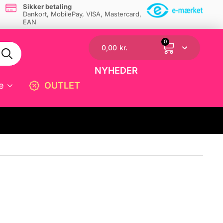
Sikker betaling
Dankort, MobilePay, VISA, Mastercard,
EAN
0
0,00
kr.
NYHEDER
e
OUTLET