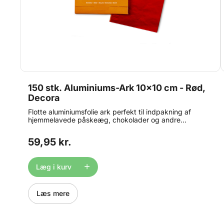
150 stk. Aluminiums-Ark 10x10 cm - Rød,
Decora
Flotte aluminiumsfolie ark perfekt til indpakning af
hjemmelavede påskeæg, chokolader og andre
lækkerier. Antal ark: 150 stk. Størrelse på ark: 10 x 10
cm Farve: Rød Alumiminums-ark kaldes også:
59,95 kr.
Chokolade folie, chokolade papir, bolsje papir,
indpakning til bolsjer, folie, slik papir, folie til slik.
Læg i kurv
Læs mere