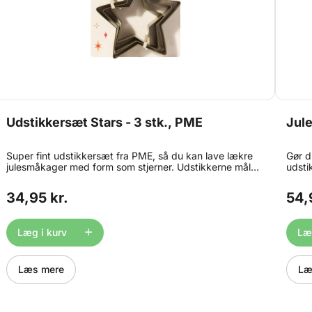
Udstikkersæt Stars - 3 stk., PME
Jule
Super fint udstikkersæt fra PME, så du kan lave lækre
Gør d
julesmåkager med form som stjerner. Udstikkerne måler
udsti
ca.: - Lille: 6,5 cm. - Medium: 8,5 cm. - Stor: 10,5 cm.
udsti
Fremstillet i metal - vaskes af i hånden med varmt vand.
juleku
34,95 kr.
54,
Indhold: 3 stk. udstikkere.
nemt 
der fi
cupca
Læg i kurv
Læg
eller
størr
marc
og re
Læs mere
Læ