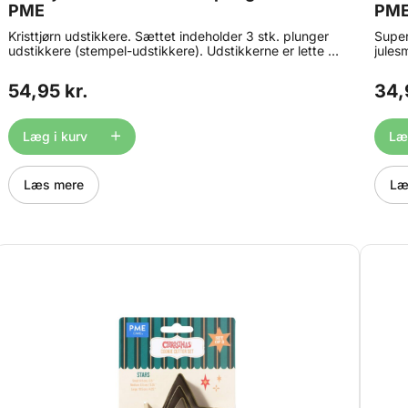
PME
PM
Kristtjørn udstikkere. Sættet indeholder 3 stk. plunger
Super
udstikkere (stempel-udstikkere). Udstikkerne er lette at
jules
bruge og giver et flot resultat. Brug f.eks. udstikkerne
måler 
når du arbejder med marcipan, fondant og gumpaste.
cm. F
54,95 kr.
34,
vand.
Læg i kurv
Læg
Læs mere
Læ