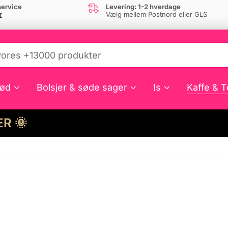
ervice
Levering: 1-2 hverdage
r
Vælg mellem Postnord eller GLS
ød
Bolsjer & søde sager
Is
Kaffe & T
HER 🌞