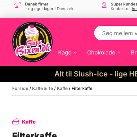
Dansk firma
Super kundes
- og eget lager i Danmark
Kontakt os
he
Kage
Chokolade
Br
Alt til Slush-Ice - lige 
Forside
/
Kaffe & Te
/
Kaffe
/ Filterkaffe
Kaffe
Filterkaffe