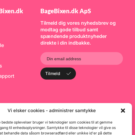
Bixen.dk
BageBixen.dk ApS
Tilmeld dig vores nyhedsbrev og
modtag gode tilbud samt
spændende produktnyheder
direkte i din indbakke.
le
ks
Tilmeld
rapport
Vi elsker cookies - administrer samtykke
e bedste oplevelser bruger vi teknologier som cookies til at gemme
dgang til enhedsoplysninger. Samtykke til disse teknologier vil give os
 at behandle data såsom browseradfærd eller unikke id'er på dette