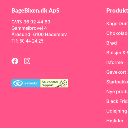
BageBixen.dk ApS
Produkt
CVR: 36 92 44 89
Kage Du
Gammelbrovej 4
Chokolad
Årøsund 6100 Haderslev
Tlf: 50 44 24 25
Brød
Bolsjer &
Isforme
Gavekort
Startpakk
Nye produ
Black Fri
Udlejning
Højtider