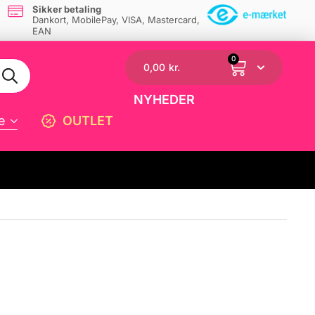
Sikker betaling
Dankort, MobilePay, VISA, Mastercard,
EAN
0
0,00
kr.
NYHEDER
e
OUTLET