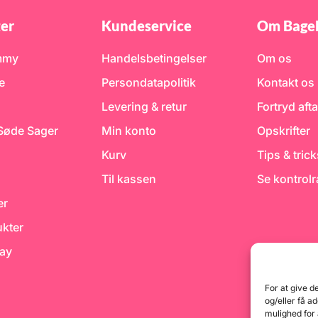
er
Kundeservice
Om Bage
mmy
Handelsbetingelser
Om os
e
Persondatapolitik
Kontakt os
Levering & retur
Fortryd afta
 Søde Sager
Min konto
Opskrifter
Kurv
Tips & tric
Til kassen
Se kontrol
er
kter
day
For at give d
og/eller få a
mulighed for