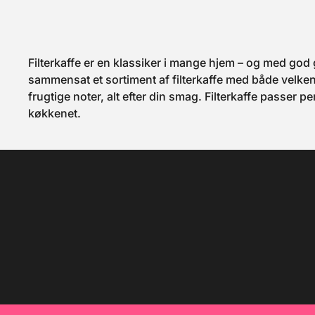
NicaraguaDyrkningshøjde: 1.150 meters højdeSorter:
Caturra & Rød BourbonCertificeringer: Økologisk,
Fairtrade Nettovægt: 200g
Filterkaffe er en klassiker i mange hjem – og med god
sammensat et sortiment af filterkaffe med både velk
frugtige noter, alt efter din smag. Filterkaffe passer 
køkkenet.