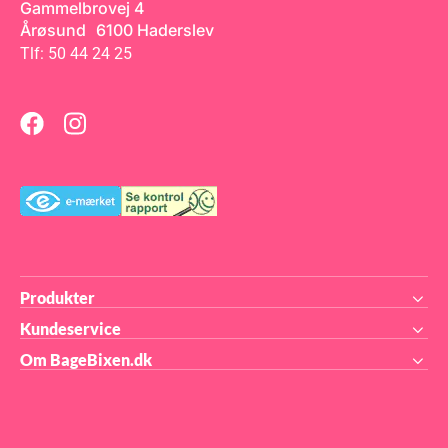
Gammelbrovej 4
i professionelle bagerier. Den
nøje tilpassede
Årøsund 6100 Haderslev
metaltykkelse sikrer en jævn
Tlf: 50 44 24 25
varmefordeling og maksimal
holdbarhed, så du opnår
ensartede bagresultater
hver gang. Bageformene
tåler ovntemperaturer op til
200°C og er designet til at
give en pålidelig og ensartet
bagning. OBS: Formen er
ikke 100% tæt grundet
samlingerne – dette er dog
helt normalt, og har ingen
indflydelse på brugen af
produktet. Mål i cm Hele
formen Indvendig Top
Indvendig Bund Udvendig
Top Udvendig Bund Mini 39 x
14 x 5,7 13 x 7,5 11,5 x 6,5 14
x 8,5 12,5 x 7 Lille 45,5 x 17,5
Produkter
x 10 16,5 x 9,5 15 x 8,5 17,5 x
10,5 16 x 9 Mellem 39,5 x 24
Kundeservice
x 11 23 x 10 21 x 8,5 24 x 11
22,5 x 9,5 Stor 39,5 x 31 x 12
Om BageBixen.dk
30 x 11 28 x 9,5 30,5 x 12
29,5 x 10,5