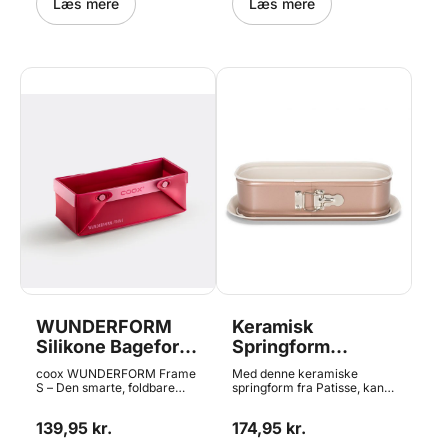
Læs mere
Læs mere
WUNDERFORM
Keramisk
Silikone Bageform
Springform
- 20x8x6,5 cm,
Brødform - 30 cm,
coox WUNDERFORM Frame
Med denne keramiske
Coox
Patisse
S – Den smarte, foldbare
springform fra Patisse, kan
bageform WUNDERFORM
du lave alverdens forskellige
Frame S fra coox er en
brød og kager. Formen er
139,95 kr.
174,95 kr.
revolutionerende bageform,
fremstillet i høj kvalitets stål
der gør det nemmere end
med en tykkelse på 0,5mm -