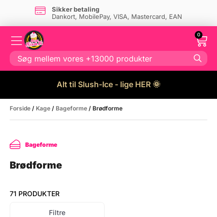
Levering: 1-2 hverdage
Vælg mellem Postnord eller GLS
0
Alt til Slush-Ice - lige HER 🌞
Forside
/
Kage
/
Bageforme
/ Brødforme
Bageforme
Brødforme
71 PRODUKTER
Filtre