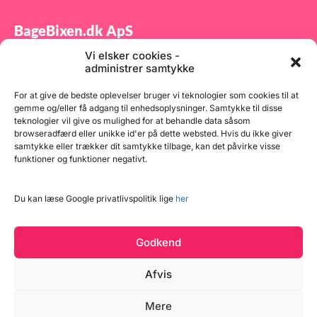
BageBixen.dk ApS
Vi elsker cookies -
Tilmeld dig vores nyhedsbrev og modtag gode tilbud
administrer samtykke
samt spændende produktnyheder direkte i din
indbakke.
For at give de bedste oplevelser bruger vi teknologier som cookies til at
gemme og/eller få adgang til enhedsoplysninger. Samtykke til disse
teknologier vil give os mulighed for at behandle data såsom
browseradfærd eller unikke id'er på dette websted. Hvis du ikke giver
samtykke eller trækker dit samtykke tilbage, kan det påvirke visse
funktioner og funktioner negativt.
Tilmeld
Du kan læse Google privatlivspolitik lige
her
Godkend
Afvis
Mere
Copyright © 2026 BageBixen.dk