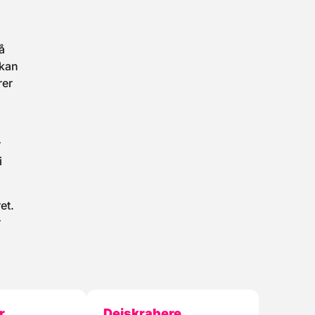
å
 kan
rer
r
i
et.
r
r
Dejskrabere