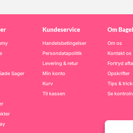
er
Kundeservice
Om Bage
mmy
Handelsbetingelser
Om os
e
Persondatapolitik
Kontakt os
Levering & retur
Fortryd afta
 Søde Sager
Min konto
Opskrifter
Kurv
Tips & tric
Til kassen
Se kontrol
er
kter
day