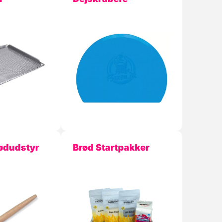
rødudstyr
Brød Startpakker