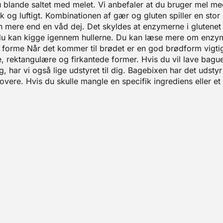
u blande saltet med melet. Vi anbefaler at du bruger mel med
 og luftigt. Kombinationen af gær og gluten spiller en stor rol
n mere end en våd dej. Det skyldes at enzymerne i glutenet s
t at du kan kigge igennem hullerne. Du kan læse mere om en
 forme Når det kommer til brødet er en god brødform vigtig
, rektangulære og firkantede former. Hvis du vil lave bague
g, har vi også lige udstyret til dig. Bagebixen har det udst
vere. Hvis du skulle mangle en specifik ingrediens eller et