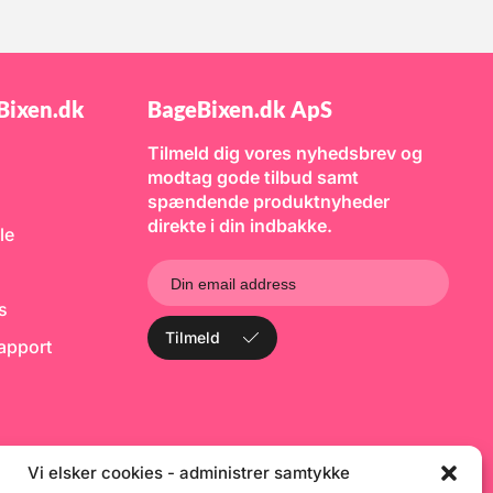
Bixen.dk
BageBixen.dk ApS
Tilmeld dig vores nyhedsbrev og
modtag gode tilbud samt
spændende produktnyheder
direkte i din indbakke.
le
ks
Tilmeld
rapport
Vi elsker cookies - administrer samtykke