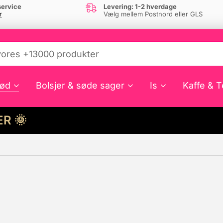
ervice
Levering: 1-2 hverdage
r
Vælg mellem Postnord eller GLS
ød
Bolsjer & søde sager
Is
Kaffe & T
HER 🌞