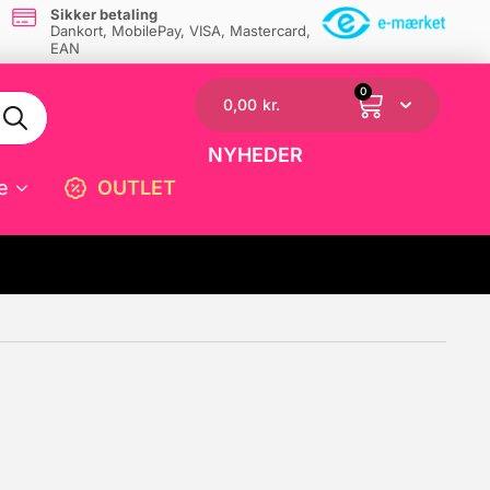
Sikker betaling
Dankort, MobilePay, VISA, Mastercard,
EAN
0
0,00
kr.
NYHEDER
e
OUTLET