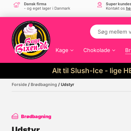
Dansk firma
Super kundes
- og eget lager i Danmark
Kontakt os
he
Kage
Chokolade
Br
Alt til Slush-Ice - lige 
Forside
/
Brødbagning
/ Udstyr
Brødbagning
Udstyr