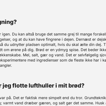
gning?
 igen. Du kan altså bruge det samme grej til mange forskel
ægelser, og at du kan have fingrene i dejen. Dernæst er dej
så du udnytter pladsen optimalt, hvis du skal ælte din dej. 
ndt om ørene på dig. Brød er en ydmyg spise. Det beder ikk
 køkkenskabe. Mel, salt, gær og vand. Det er selvfølgelig s
 eksperimentere med ingredienser som de fleste ikke har i
angler.
jeg flotte lufthuller i mit brød?
ar på. Det er faktisk mere simpelt end du tror. Grundtekni
g; varmt vand dræber gæren, og salt gør det samme. Husk 