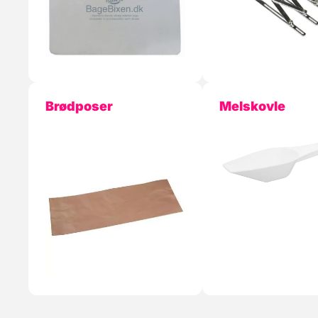
Brødposer
Melskovle