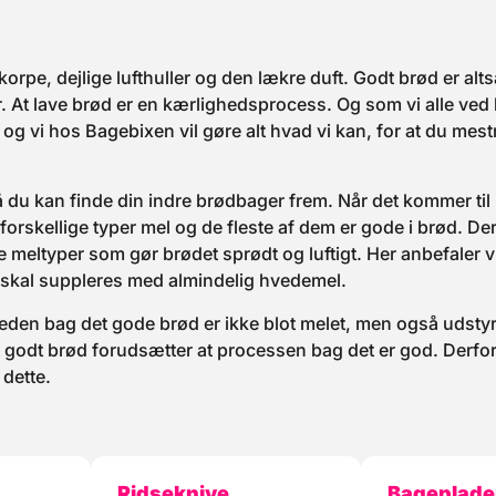
pe, dejlige lufthuller og den lækre duft. Godt brød er alts
r. At lave brød er en kærlighedsprocess. Og som vi alle ved
 vi hos Bagebixen vil gøre alt hvad vi kan, for at du mest
så du kan finde din indre brødbager frem. Når det kommer til
orskellige typer mel og de fleste af dem er gode i brød. De
meltyper som gør brødet sprødt og luftigt. Her anbefaler v
 skal suppleres med almindelig hvedemel.
den bag det gode brød er ikke blot melet, men også udstyr
 godt brød forudsætter at processen bag det er god. Derfo
 dette.
Ridseknive
Bageplade