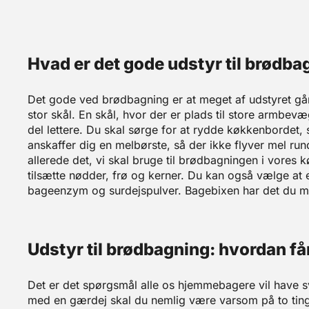
Hvad er det gode udstyr til brødba
Det gode ved brødbagning er at meget af udstyret går
stor skål. En skål, hvor der er plads til store armbev
del lettere. Du skal sørge for at rydde køkkenbordet, 
anskaffer dig en melbørste, så der ikke flyver mel ru
allerede det, vi skal bruge til brødbagningen i vores
tilsætte nødder, frø og kerner. Du kan også vælge at
bageenzym og surdejspulver. Bagebixen har det du m
Udstyr til brødbagning: hvordan får 
Det er det spørgsmål alle os hjemmebagere vil have sv
med en gærdej skal du nemlig være varsom på to tin