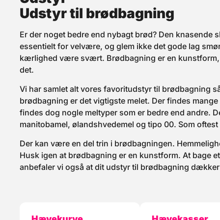
Udstyr til brødbagning
Er der noget bedre end nybagt brød? Den knasende skor
essentielt for velvære, og glem ikke det gode lag smø
kærlighed være svært. Brødbagning er en kunstform, og
det.
Vi har samlet alt vores favoritudstyr til brødbagning 
brødbagning er det vigtigste melet. Der findes mange f
findes dog nogle meltyper som er bedre end andre. De 
manitobamel, ølandshvedemel og tipo 00. Som oftest
Der kan være en del trin i brødbagningen. Hemmelighe
Husk igen at brødbagning er en kunstform. At bage et
anbefaler vi også at dit udstyr til brødbagning dækker
Hævekurve
Hævekasser