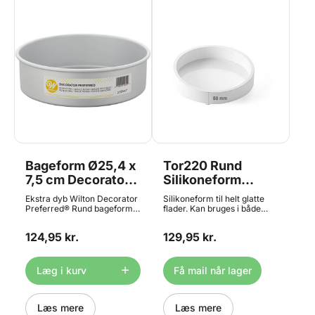
Bageform Ø25,4 x
Tor220 Rund
7,5 cm Decorator
Silikoneform
Preferred, Wilton
Ø22cm H5cm,
Ekstra dyb Wilton Decorator
Silikoneform til helt glatte
Silikomart
Preferred® Rund bageform
flader. Kan bruges i både
(10 x 3" ), Top kvalitet fra
fryser og ovn, og egner sig
Professional
Wilton! 25,4 cm i diameter
dermed til både is og kage
124,95 kr.
129,95 kr.
med 7,5cm højde. Rund
m.m. De populære forme fra
bradepande af ekstra tyk
Silikomart Professional er
aluminium for fremragende
fremstillet i Italien af det
varmefordeling. Ikke egnet
bedste silikone. Det er ikke
Læg i kurv
Få mail når lager
til opvaskemaskine.
uden grund at disse forme er
blevet utroligt populære
blandt bagere, konditorere,
Læs mere
kokke og dessertchefer over
Læs mere