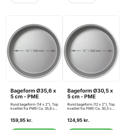
hele verden. Størrelse: 220
mm i diameter, 50 mm i
højden Volumen: 1842 ml
27.622.87.0060
Bageform Ø35,6 x
Bageform Ø30,5 x
5 cm - PME
5 cm - PME
Rund bageform (14 x 2"), Top
Rund bageform (12 x 2"), Top
kvalitet fra PME! Ca. 35,6 cm
kvalitet fra PME! Ca. 30,5 cm
i diameter med ca. 5,1 cm
i diameter med ca. 5,1 cm
højde. Rund bradepande af
højde. Rund bradepande af
159,95 kr.
124,95 kr.
ekstra tyk aluminium for
ekstra tyk aluminium for
fremragende
fremragende
varmefordeling. Ikke egnet
varmefordeling. Ikke egnet