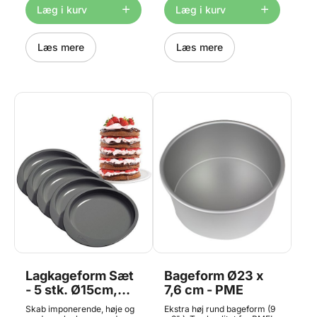
til opvaskemaskine.
til opvaskemaskine.
Læg i kurv
Læg i kurv
https://youtu.be/hzBAHinT5VA
https://youtu.be/hzBAHinT5VA
Læs mere
Læs mere
Lagkageform Sæt
Bageform Ø23 x
- 5 stk. Ø15cm,
7,6 cm - PME
Wilton
Skab imponerende, høje og
Ekstra høj rund bageform (9