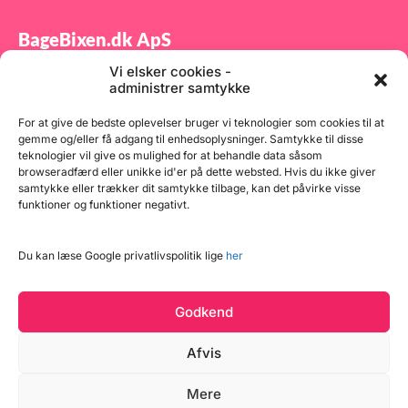
BageBixen.dk ApS
Vi elsker cookies -
Tilmeld dig vores nyhedsbrev og modtag gode tilbud
administrer samtykke
samt spændende produktnyheder direkte i din
indbakke.
For at give de bedste oplevelser bruger vi teknologier som cookies til at
gemme og/eller få adgang til enhedsoplysninger. Samtykke til disse
teknologier vil give os mulighed for at behandle data såsom
browseradfærd eller unikke id'er på dette websted. Hvis du ikke giver
samtykke eller trækker dit samtykke tilbage, kan det påvirke visse
funktioner og funktioner negativt.
Tilmeld
Du kan læse Google privatlivspolitik lige
her
Godkend
Afvis
Mere
Copyright © 2026 BageBixen.dk