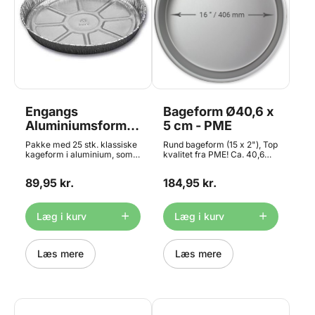
Engangs
Bageform Ø40,6 x
Aluminiumsforme
5 cm - PME
- Ø20cm, 25 stk.
Pakke med 25 stk. klassiske
Rund bageform (15 x 2"), Top
kageform i aluminium, som
kvalitet fra PME! Ca. 40,6
man kender dem fra
cm i diameter med ca. 5,1 cm
håndværksbageren. Perfekt
højde. Rund bradepande af
89,95 kr.
184,95 kr.
til dagmartærte og andet
ekstra tyk aluminium for
klassisk bagværk.
fremragende
Fremstillet i aluminium. 25
varmefordeling. Ikke egnet
stk. i én pakke Måler ca.
til opvaskemaskine.
Læg i kurv
Læg i kurv
Ø200 mm i diameter (20 cm)
https://youtu.be/hzBAHinT5VA
Højden er ca. 22mm (2 cm)
Tåler fra -40° til +350°C
Læs mere
Læs mere