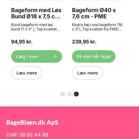
Bageform med Løs
Bageform Ø40 x
Bund Ø18 x 7,5 cm
7,6 cm - PME
- PME
Rund bageform med løs
Ekstra høj rund bageform (16
bund (7 x 3" ), Top kvalitet
x 3"), Top kvalitet fra PME!
fra PME! Brugervenlig pop-
Ca. 40,6 cm i diameter med
ud-bund til bagning. Ca. 17,8
ca. 7,6 cm højde. Rund
94,95 kr.
239,95 kr.
cm i diameter med ca. 7,5
bradepande af ekstra tyk
cm højde. Rund sømløs
aluminium for fremragende
bradepande af ekstra tyk
varmefordeling. Ikke egnet
aluminium for fremragende
til opvaskemaskine.
Læg i kurv
Få mail når lager
varmefordeling. Ikke egnet
https://youtu.be/hzBAHinT5VA
til opvaskemaskine - brug
blot varmt sæbevand.
https://youtu.be/hzBAHinT5VA
Læs mere
Læs mere
BageBixen.dk ApS
CVR: 36 92 44 89