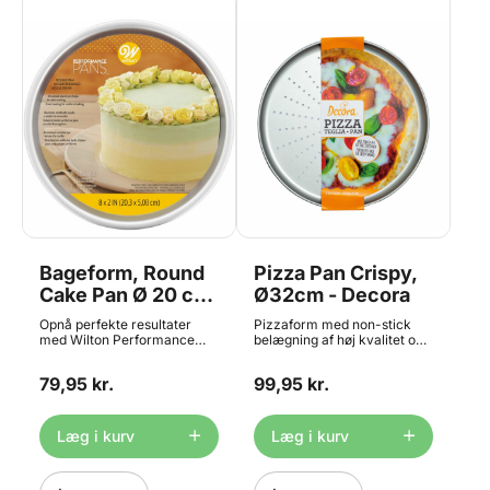
Bageform, Round
Pizza Pan Crispy,
Cake Pan Ø 20 cm,
Ø32cm - Decora
Performance
Opnå perfekte resultater
Pizzaform med non-stick
Pans, Wilton
med Wilton Performance
belægning af høj kvalitet og
Pans® rund kageform – en
perforeret bund til sprød
uundværlig favorit blandt
tilberedning. Den er nem at
79,95 kr.
99,95 kr.
både hverdagsbagere og
bruge og er perfekt til at lave
kagedekoratører. Denne
pizzaer og focacciaer i.
form, med en diameter på 20
Størrelse: Ø32 cm H 1,8 cm
cm og en dybde på 5 cm, er
Læg i kurv
Læg i kurv
skabt af anodiseret
aluminium, som sikrer rustfri
holdbarhed og en jævn