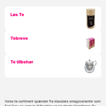
Løs Te
Tebreve
Te tilbehør
Vores te-sortiment spænder fra klassiske smagsvarianter som
Earl Grey og grøn te til frugtige og krydrede blandinger. Du