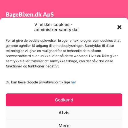
BageBixen.dk ApS
Vi elsker cookies -
Tilmeld dig vores nyhedsbrev og modtag gode tilbud
administrer samtykke
samt spændende produktnyheder direkte i din
indbakke.
For at give de bedste oplevelser bruger vi teknologier som cookies til at
gemme og/eller få adgang til enhedsoplysninger. Samtykke til disse
teknologier vil give os mulighed for at behandle data såsom
browseradfærd eller unikke id'er på dette websted. Hvis du ikke giver
samtykke eller trækker dit samtykke tilbage, kan det påvirke visse
funktioner og funktioner negativt.
Tilmeld
Du kan læse Google privatlivspolitik lige
her
Godkend
Afvis
Mere