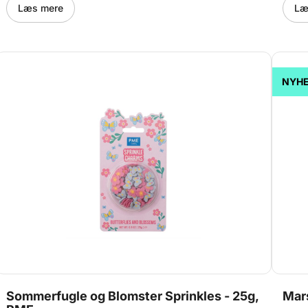
og le
Læs mere
Læ
forme
skabe
store
marsh
babys
baby-
NYHE
cupca
indiv
Sommerfugle og Blomster Sprinkles - 25g,
Mar