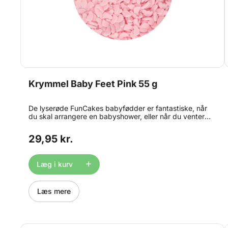
Krymmel Baby Feet Pink 55 g
De lyserøde FunCakes babyfødder er fantastiske, når
du skal arrangere en babyshower, eller når du venter
dig. Brug babyfødderne til at dekorere
fødselsdagscupcakes, småkager, kager og andre
29,95 kr.
lækkerier. Og for en kønsafslørende kage blander du
bare disse lyserøde babyfødder med den blå version
Læg i kurv
Læs mere