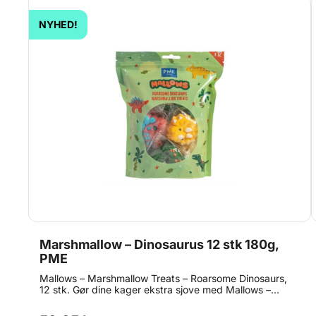
NYHED!
Marshmallow – Dinosaurus 12 stk 180g,
PME
Mallows – Marshmallow Treats – Roarsome Dinosaurs,
12 stk. Gør dine kager ekstra sjove med Mallows –
Marshmallow Treats – Roarsome Dinosaurs. De bløde
marshmallow-godbidder er formet som seje dinosaurer i