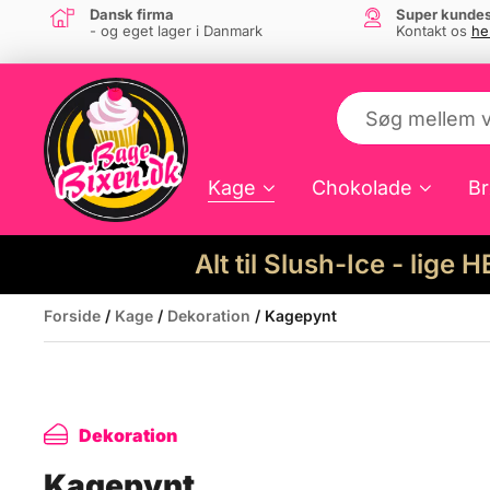
Dansk firma
Super kundes
- og eget lager i Danmark
Kontakt os
he
Kage
Chokolade
Br
Alt til Slush-Ice - lige 
Forside
/
Kage
/
Dekoration
/ Kagepynt
Dekoration
Kagepynt