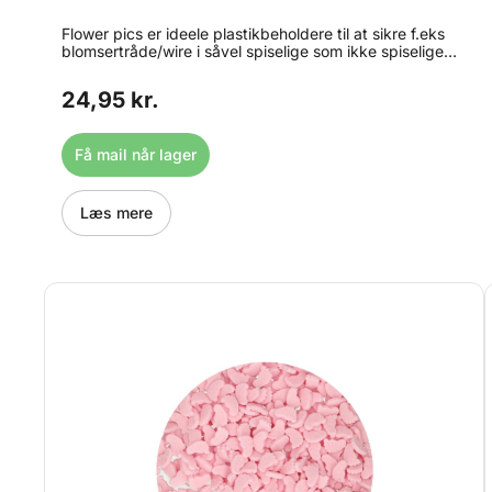
Flower pics er ideele plastikbeholdere til at sikre f.eks
blomsertråde/wire i såvel spiselige som ikke spiselige
dekorationer. Kan også fyldes med vand og anvendes til
friske blomster. Størrelse: 5 cm lange, indvendig mål ca.
24,95 kr.
0,3 cm. Indhold: 12 stk.
Få mail når lager
Læs mere