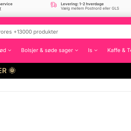
ervice
Levering: 1-2 hverdage
r
Vælg mellem Postnord eller GLS
ød
Bolsjer & søde sager
Is
Kaffe & T
HER 🌞