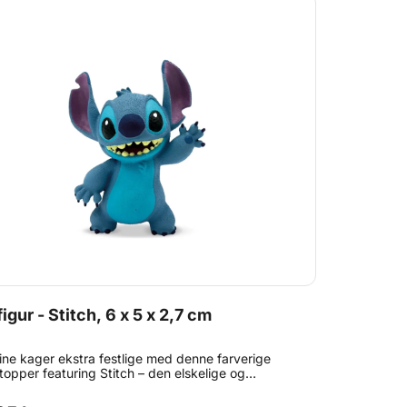
ing af dekorative krymmeltyper Perfekt til kager,
kes, muffins, cookies og donuts Ideel til Gurli Gris-
lsdage og temafester Kan anvendes enkeltvis eller
es sammen Nem at bruge – drys direkte på glasur,
reme eller fondant Skaber et flot og festligt
tat på få sekunder Med Gurli Gris Sprinkle Mix kan
mt forvandle almindeligt bagværk til sjove og
rige festkreationer, der vil begejstre både små og
Gurli Gris-fans.
igur - Stitch, 6 x 5 x 2,7 cm
ine kager ekstra festlige med denne farverige
topper featuring Stitch – den elskelige og
ge figur fra Disneys Lilo & Stitch. Perfekt til
fødselsdage og andre hyggelige fejring, hvor der