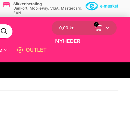
Sikker betaling
Dankort, MobilePay, VISA, Mastercard,
EAN
0
0,00
kr.
NYHEDER
e
OUTLET