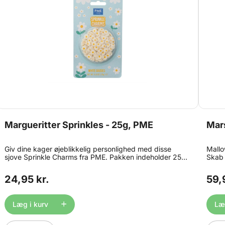
Margueritter Sprinkles - 25g, PME
Mar
Giv dine kager øjeblikkelig personlighed med disse
Mallo
sjove Sprinkle Charms fra PME. Pakken indeholder 25g
Skab 
sprinkles formet som små flotte margueritter, hver med
Marsh
en størrelse på ca. 12mm. Perfekte til cupcakes,
marsh
24,95 kr.
59,
doughnuts, desserter, is og meget mere. Sprinkle
og er
Charms fås i mange temaer, så de passer til enhver
andre
anledning. Indhold: 25g Størrelse: ca. 12mm
passe
Læg i kurv
Læg
børne
leget
dekor