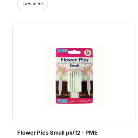
dessertbordet. Pakken indeholder 12 individuelt
Læs mere
formede marshmallow treats, som er perfekte til
fødselsdage, temafester og hyggelige stunder med
familie og venner. Fordele: Bløde marshmallow treats
formet som enhjørninger og regnbuer Smukke
pastelfarver til magiske kagedesigns Perfekte til
enhjørninge-, regnbue- og prinsessetemaer Ideelle som
pynt på cupcakes, lagkager og festkager Pakke med
12 individuelt formede marshmallow treats
Flower Pics Small pk/12 - PME