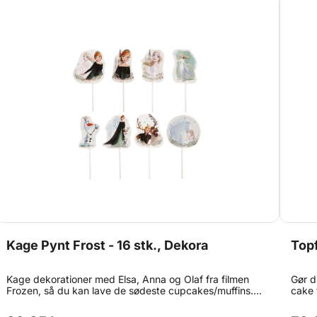
bland
cupca
fødse
bland
smørc
resul
du ne
farve
store 
Kage Pynt Frost - 16 stk., Dekora
Topf
Kage dekorationer med Elsa, Anna og Olaf fra filmen
Gør d
Frozen, så du kan lave de sødeste cupcakes/muffins.
cake 
Indeholder 16 stk. fordelt over 8 forskellige motiver.
legesy
Måler ca. 4 x h 8 cm.
børne