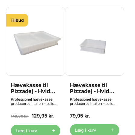
Tilbud
Hævekasse til
Hævekasse til
Pizzadej - Hvid
Pizzadej - Hvid
MED låg
UDEN låg
Professionel hævekasse
Professionel hævekasse
produceret i Italien – solid
produceret i Italien – solid
kvalitet! Denne hævekasse
kvalitet! Denne hævekasse
er skabt til den passionerede
er skabt til den passionerede
129,95 kr.
79,95 kr.
pizzabager. Her får du selve
149,90 kr.
pizzabager. Her får du kun
kassen samt et låg. Ekstra
selve kassen - uden låg.
kasser kan bestilles HER.
Låget kan bestilles HER. Man
Man kan stable flere kasser
kan stable flere kasser
Læg i kurv
Læg i kurv
ovenpå hinanden, hvorfor
ovenpå hinanden, hvorfor