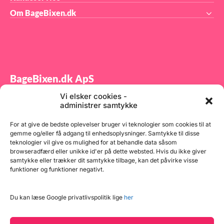
Om BageBixen.dk
BageBixen.dk ApS
Vi elsker cookies -
Tilmeld dig vores nyhedsbrev og modtag gode tilbud
administrer samtykke
samt spændende produktnyheder direkte i din
indbakke.
For at give de bedste oplevelser bruger vi teknologier som cookies til at
gemme og/eller få adgang til enhedsoplysninger. Samtykke til disse
teknologier vil give os mulighed for at behandle data såsom
browseradfærd eller unikke id'er på dette websted. Hvis du ikke giver
samtykke eller trækker dit samtykke tilbage, kan det påvirke visse
funktioner og funktioner negativt.
Tilmeld
Du kan læse Google privatlivspolitik lige
her