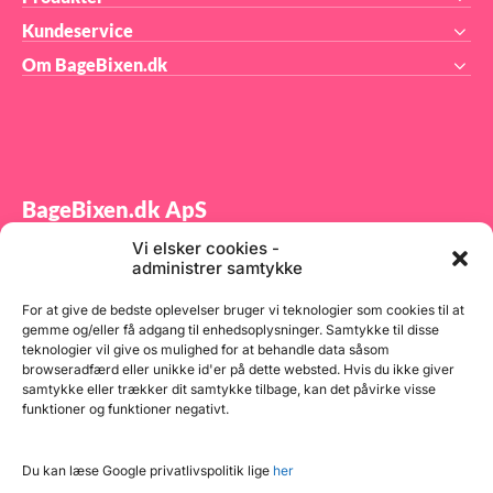
Kundeservice
Om BageBixen.dk
BageBixen.dk ApS
Vi elsker cookies -
Tilmeld dig vores nyhedsbrev og modtag gode tilbud
administrer samtykke
samt spændende produktnyheder direkte i din
indbakke.
For at give de bedste oplevelser bruger vi teknologier som cookies til at
gemme og/eller få adgang til enhedsoplysninger. Samtykke til disse
teknologier vil give os mulighed for at behandle data såsom
browseradfærd eller unikke id'er på dette websted. Hvis du ikke giver
samtykke eller trækker dit samtykke tilbage, kan det påvirke visse
funktioner og funktioner negativt.
Tilmeld
Du kan læse Google privatlivspolitik lige
her