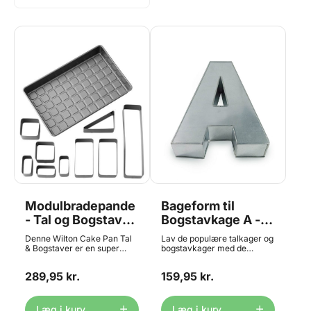
Modulbradepande
Bageform til
- Tal og Bogstaver,
Bogstavkage A -
Wilton
35,6 cm høj,
Denne Wilton Cake Pan Tal
Lav de populære talkager og
Eurotins
& Bogstaver er en super
bogstavkager med de
praktisk bradepande! Med
smarte bageforme fra
denne bradepande du kan
engelske Eurotins. Formen
289,95 kr.
159,95 kr.
lave alle de bogstaver og tal,
er fremstillet i metal, og er
du ønsker. Perfekt til
umulig at slide op. Vi fører
fødselsdage og jubilæer. Et
hele sortimentet med både
"must have" som alle
bogstaver og tal i den "lille"
Læg i kurv
Læg i kurv