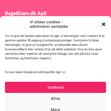
BageBixen.dk ApS
Vi elsker cookies -
Tilmeld dig vores nyhedsbrev og modtag gode tilbud
administrer samtykke
samt spændende produktnyheder direkte i din
indbakke.
For at give de bedste oplevelser bruger vi teknologier som cookies til at
gemme og/eller få adgang til enhedsoplysninger. Samtykke til disse
teknologier vil give os mulighed for at behandle data såsom
browseradfærd eller unikke id'er på dette websted. Hvis du ikke giver
samtykke eller trækker dit samtykke tilbage, kan det påvirke visse
funktioner og funktioner negativt.
Tilmeld
Du kan læse Google privatlivspolitik lige
her
Godkend
Afvis
Mere