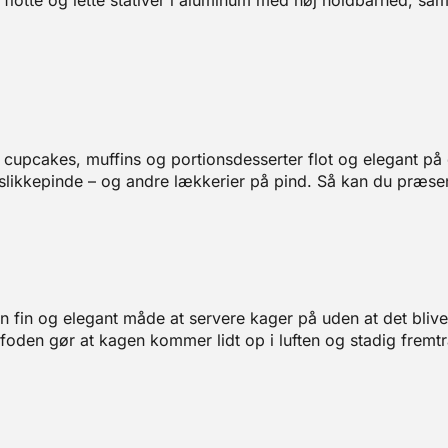
flotte og lette stativer i aluminum med høj holdbarhed, samt
 cupcakes, muffins og portionsdesserter flot og elegant på
g slikkepinde – og andre lækkerier på pind. Så kan du præs
n fin og elegant måde at servere kager på uden at det bliver
å foden gør at kagen kommer lidt op i luften og stadig fre