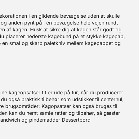
ekorationen i en glidende bevægelse uden at skulle
g og anden pynt på i én bevægelse hele vejen rundt
en af kagen. Husk at sikre dig at kagen står godt og
t du placerer nederste kagebund på et stykke kagepap,
øre en smal og skarp paletkniv mellem kagepappet og
ine kageopsatser tit er ude på tur, når du producerer
r du også praktisk tilbehør som udstikker til centerhul,
Andre brugsområder: Kagopsatser kan også bruges til
uden kan du nemt samle retter og tilbehør, så gæster
a Sandwich og pindemadder Dessertbord