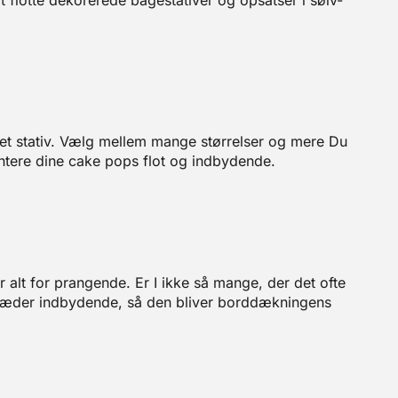
 flotte dekorerede bagestativer og opsatser i sølv-
 et stativ. Vælg mellem mange størrelser og mere Du
entere dine cake pops flot og indbydende.
 alt for prangende. Er I ikke så mange, der det ofte
mtræder indbydende, så den bliver borddækningens