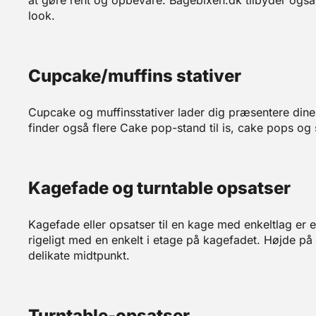
at gøre rent og opbevare. Bagebixen.dk tilbyder også 
look.
Cupcake/muffins stativer
Cupcake og muffinsstativer lader dig præsentere dine
finder også flere Cake pop-stand til is, cake pops o
Kagefade og turntable opsatser
Kagefade eller opsatser til en kage med enkeltlag er e
rigeligt med en enkelt i etage på kagefadet. Højde p
delikate midtpunkt.
Turntable-opsatser