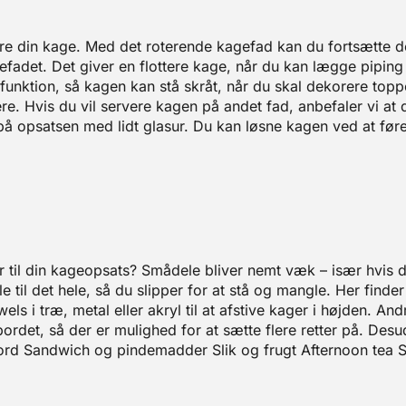
re din kage. Med det roterende kagefad kan du fortsætte d
gefadet. Det giver en flottere kage, når du kan lægge pipin
funktion, så kagen kan stå skråt, når du skal dekorere topp
ere. Hvis du vil servere kagen på andet fad, anbefaler vi a
t på opsatsen med lidt glasur. Du kan løsne kagen ved at f
r til din kageopsats? Smådele bliver nemt væk – især hvis d
e til det hele, så du slipper for at stå og mangle. Her finde
wels i træ, metal eller akryl til at afstive kager i højden. 
ordet, så der er mulighed for at sætte flere retter på. Des
ord Sandwich og pindemadder Slik og frugt Afternoon te