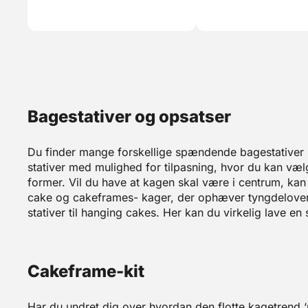
Bagestativer og opsatser
Du finder mange forskellige spændende bagestativer 
stativer med mulighed for tilpasning, hvor du kan væ
former. Vil du have at kagen skal være i centrum, ka
cake og cakeframes- kager, der ophæver tyngdeloven! 
stativer til hanging cakes. Her kan du virkelig lave e
Cakeframe-kit
Har du undret dig over hvordan den flotte kagetrend ‘po