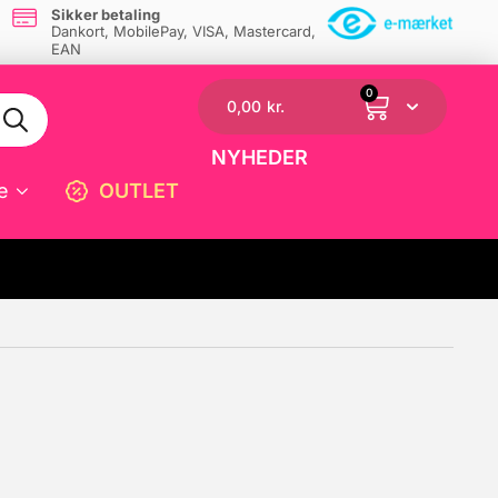
Sikker betaling
Dankort, MobilePay, VISA, Mastercard,
EAN
0
0,00
kr.
NYHEDER
e
OUTLET