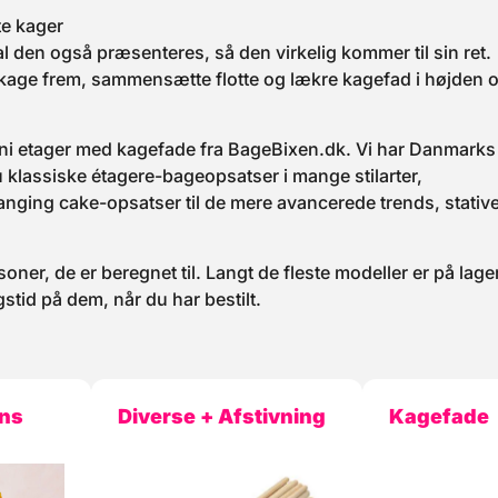
te kager
l den også præsenteres, så den virkelig kommer til sin ret.
 kage frem, sammensætte flotte og lækre kagefad i højden 
hele ni etager med kagefade fra BageBixen.dk. Vi har Danmarks
 klassiske étagere-bageopsatser i mange stilarter,
ging cake-opsatser til de mere avancerede trends, stativer
ner, de er beregnet til. Langt de fleste modeller er på lage
gstid på dem, når du har bestilt.
ns
Diverse + Afstivning
Kagefade