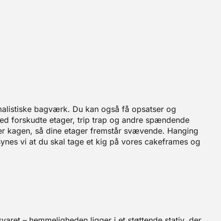
malistiske bagværk. Du kan også få opsatser og
med forskudte etager, trip trap og andre spændende
der kagen, så dine etager fremstår svævende. Hanging
ynes vi at du skal tage et kig på vores cakeframes og
svaret – hemmeligheden ligger i et støttende stativ, der