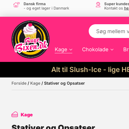
Dansk firma
Super kundes
- og eget lager i Danmark
Kontakt os
he
Kage
Chokolade
Br
Alt til Slush-Ice - lige 
Forside
/
Kage
/ Stativer og Opsatser
Kage
Stativer og Opsatser