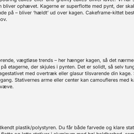
n bliver ophævet. Kagerne er superflotte med pynt, der skaber
de på – bliver ‘hældt’ ud over kagen. Cakeframe-kittet bes
hov.
nerende, vægtløse trends – her hænger kagen, så det nærm
å etagerne, der skjules i pynten. Det er solidt, så selv tu
estativet med overtræk eller glasur tilsvarende din kage.
rgang. Stativernes arme eller center kan camoufleres med ka
svæve.
kendt plastik/polystyren. Du får både farvede og klare sta