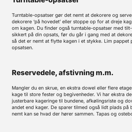
Turntable-opsatser gør det nemt at dekorere og serve
dekorere ‘på hovedet’ eller stoppe op for at dreje ka
om kagen. Du finder også turntable-opsatser med tilt-
sikkert på din opsats, før du går i gang med at dekor
så det er nemt at flytte kagen i et stykke. Lim pappe
opsatsen.
Reservedele, afstivning m.m.
Mangler du en skrue, en ekstra dowel eller flere etage
kage til store fester og begivenheder. Vi har ekstra del
justerbare kageringe til bundene, afkølingsriste og do
andet end kager. De sparer tilmed også lidt plads på b
nemt kan se hvad der hører sammen. Tapas og osteb