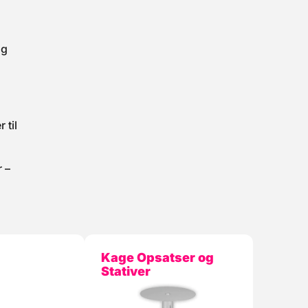
og
 til
r –
Kage Opsatser og
Stativer