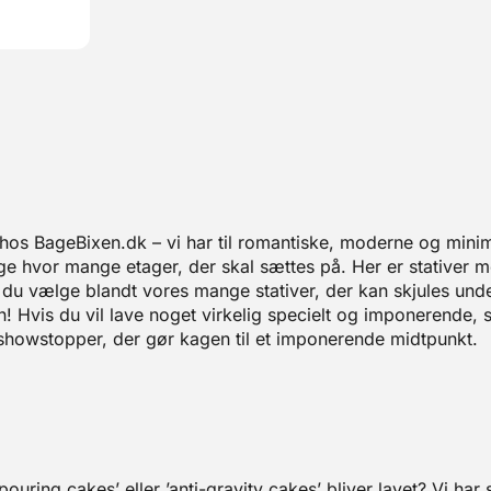
hos BageBixen.dk – vi har til romantiske, moderne og mini
lge hvor mange etager, der skal sættes på. Her er stativer 
n du vælge blandt vores mange stativer, der kan skjules un
Hvis du vil lave noget virkelig specielt og imponerende, s
n showstopper, der gør kagen til et imponerende midtpunkt.
uring cakes’ eller ’anti-gravity cakes’ bliver lavet? Vi har 