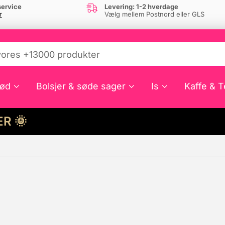
ervice
Levering: 1-2 hverdage
r
Vælg mellem Postnord eller GLS
ød
Bolsjer & søde sager
Is
Kaffe & T
HER 🌞