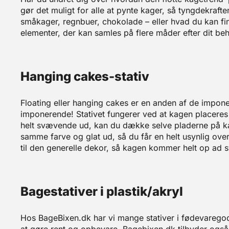
gør det muligt for alle at pynte kager, så tyngdekrafte
småkager, regnbuer, chokolade – eller hvad du kan fin
elementer, der kan samles på flere måder efter dit be
Hanging cakes-stativ
Floating eller hanging cakes er en anden af de impo
imponerende! Stativet fungerer ved at kagen placeres p
helt svævende ud, kan du dække selve pladerne på kag
samme farve og glat ud, så du får en helt usynlig ove
til den generelle dekor, så kagen kommer helt op ad 
Bagestativer i plastik/akryl
Hos BageBixen.dk har vi mange stativer i fødevaregod