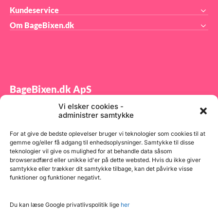
Kundeservice
Om BageBixen.dk
BageBixen.dk ApS
Vi elsker cookies -
Tilmeld dig vores nyhedsbrev og modtag gode tilbud
administrer samtykke
samt spændende produktnyheder direkte i din
indbakke.
For at give de bedste oplevelser bruger vi teknologier som cookies til at
gemme og/eller få adgang til enhedsoplysninger. Samtykke til disse
teknologier vil give os mulighed for at behandle data såsom
browseradfærd eller unikke id'er på dette websted. Hvis du ikke giver
samtykke eller trækker dit samtykke tilbage, kan det påvirke visse
funktioner og funktioner negativt.
Tilmeld
Du kan læse Google privatlivspolitik lige
her