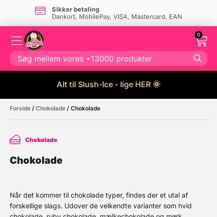
firma
Super kun
get lager i Danmark
Kontakt o
0
Alt til Slush-Ice - lige HER 🌞
Forside
/
Chokolade
/ Chokolade
Chokolade
Chokolade
Når det kommer til chokolade typer, findes der et utal af
forskellige slags. Udover de velkendte varianter som hvid
chokolade, ruby chokolade, mælkechokolade og mørk