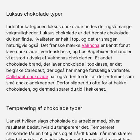
Luksus chokolade typer
Indenfor kategorien luksus chokolade findes der også mange
valgmuligheder. Luksus chokolade er det bedste chokolade,
du kan finde. Kvaliteten er helt i top, og det er smagen
naturligvis også. Det franske mærke
Valrhona
er kendt for at
lave chokolade i verdensklasse, og hos Bagebixen forhandler
vi et stort udvalg af Valrhonas chokolader.
Et andet
chokolade brand, der laver chokolade i topklasse, er det
belgiske Callebaut, der også har mange forskellige varianter.
Callebaut chokolade
har også den fordel, at det er formet som
små chokoladeknapper. Derfor slipper du ofte for at hakke
chokoladen, og dermed sparer du tid i køkkenet.
Temperering af chokolade typer
Uanset hvilken slags chokolade du arbejder med, bliver
resultatet bedst, hvis du tempererer det. Tempereret
chokolade får en flot glans og et hårdt knæk, når man skærer
eller bider i det. Samtidig slipper det formen, så du nemt kan