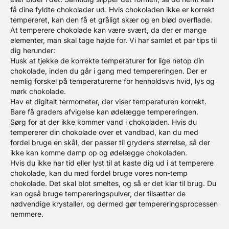
få dine fyldte chokolader ud. Hvis chokoladen ikke er korrekt
tempereret, kan den få et gråligt skær og en blød overflade.
At temperere chokolade kan være svært, da der er mange
elementer, man skal tage højde for. Vi har samlet et par tips til
dig herunder:
Husk at tjekke de korrekte temperaturer for lige netop din
chokolade, inden du går i gang med tempereringen. Der er
nemlig forskel på temperaturerne for henholdsvis hvid, lys og
mørk chokolade.
Hav et digitalt termometer, der viser temperaturen korrekt.
Bare få graders afvigelse kan ødelægge tempereringen.
Sørg for at der ikke kommer vand i chokoladen. Hvis du
tempererer din chokolade over et vandbad, kan du med
fordel bruge en skål, der passer til grydens størrelse, så der
ikke kan komme damp op og ødelægge chokoladen.
Hvis du ikke har tid eller lyst til at kaste dig ud i at temperere
chokolade, kan du med fordel bruge vores non-temp
chokolade. Det skal blot smeltes, og så er det klar til brug. Du
kan også bruge tempereringspulver, der tilsætter de
nødvendige krystaller, og dermed gør tempereringsprocessen
nemmere.