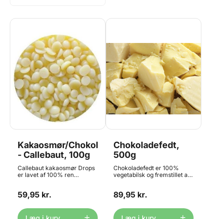
Kakaosmør/Chokoladefedt
Chokoladefedt,
- Callebaut, 100g
500g
Callebaut kakaosmør Drops
Chokoladefedt er 100%
er lavet af 100% ren
vegetabilsk og fremstillet af
kakaosmør og er 100%
palmekerneolie. Et billigere
vegetabilsk. Kakaosmør
alternativ til Kakao Smør
59,95 kr.
89,95 kr.
Drops er perfekt egnet til
som er udvundet af
høje temperaturer og de kan
kakaobønnen.
bruges ved
Chokoladefedt er perfekt
fremstilling/fortynding af
egnet til høje temperaturer
Læg i kurv
Læg i kurv