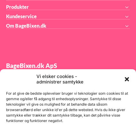
Produkter
Kundeservice
Om BageBixen.dk
BageBixen.dk ApS
Vi elsker cookies -
Tilmeld dig vores nyhedsbrev og modtag gode tilbud
administrer samtykke
samt spændende produktnyheder direkte i din
indbakke.
For at give de bedste oplevelser bruger vi teknologier som cookies til at
gemme og/eller få adgang til enhedsoplysninger. Samtykke til disse
teknologier vil give os mulighed for at behandle data såsom
browseradfærd eller unikke id'er på dette websted. Hvis du ikke giver
samtykke eller trækker dit samtykke tilbage, kan det påvirke visse
funktioner og funktioner negativt.
Tilmeld