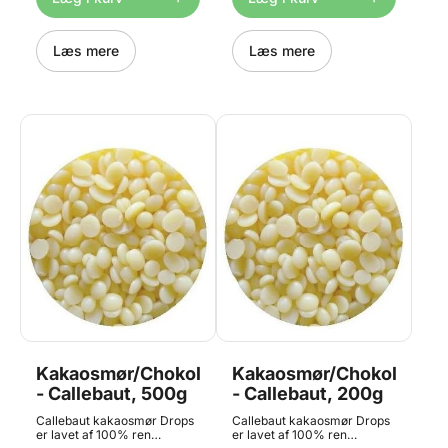
chokolade. De kan også
og de kan bruges ved
bruges til at fortynde smeltet
fremstilling/fortynding af
Candy Melts. Anvendelse: til
chokolade. De kan også
fortynding af flydende
Læs mere
bruges til at fortynde smeltet
Læs mere
smeltet chokolade. Dosering:
Candy Melts. Anvendelse: til
10-15%. Opbevaring:
fortynding af flydende
Opbevar mellem 16 ° C og 20
smeltet chokolade. Dosering:
° C, tørt og i lukket
10-15%. Oplagring:
emballage. Indhold: 100g
Opbevares ved
Callebaut Cocoa Butter
stuetemperatur eller
Callets. Leveres
køligere. Indhold: 500gr.
professionelt ompakket af
Konditorens, da Callebaut
kun producerer i 3kg
beholdere og større. Sælges
også i 200g poser samt
500g, 1kg, 3kg og 20kg.
Kakaosmør/Chokoladefedt
Kakaosmør/Chokoladefe
- Callebaut, 500g
- Callebaut, 200g
Callebaut kakaosmør Drops
Callebaut kakaosmør Drops
er lavet af 100% ren
er lavet af 100% ren