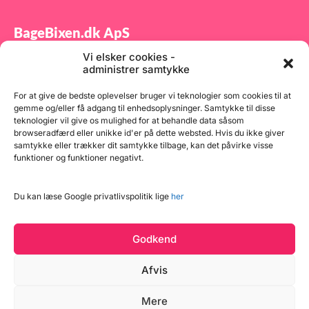
BageBixen.dk ApS
Vi elsker cookies -
Tilmeld dig vores nyhedsbrev og modtag gode tilbud
administrer samtykke
samt spændende produktnyheder direkte i din
indbakke.
For at give de bedste oplevelser bruger vi teknologier som cookies til at
gemme og/eller få adgang til enhedsoplysninger. Samtykke til disse
teknologier vil give os mulighed for at behandle data såsom
browseradfærd eller unikke id'er på dette websted. Hvis du ikke giver
samtykke eller trækker dit samtykke tilbage, kan det påvirke visse
funktioner og funktioner negativt.
Tilmeld
Du kan læse Google privatlivspolitik lige
her
Godkend
Afvis
Mere