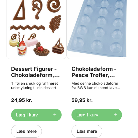
Dessert Figurer -
Chokoladeform -
Chokoladeform,
Peace Trøfler,
Wilton
BWB
Tilføj en smuk og raffineret
Med denne chokoladeform
udsmykning til din dessert
fra BWB kan du nemt lave
eller kage med hjælp af
trøfler med et motiv af en
denne chokoladeform fra
fredsdue - perfekt som en
24,95 kr.
59,95 kr.
engelske Wilton. Formen har
lækker snack. Vaskes af i
5 forskellige figurer -
hånden med varmt vand.
hvirvler, bølger, zigzagger,
Størrelse ca. Ø 3,7 x 1,1 cm.
trekanter og blade - i alt 10
Læg i kurv
Læg i kurv
figurer i én chokoladeform.
Formen er lavet af fleksibel
genanvendelig plast og
chokoladerne slipper let
Læs mere
Læs mere
formen. Formen kan med