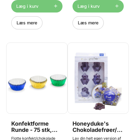
varmt vand. Størrelse ca. 4,2
ca. 1,5 x 1,5 x 1 cm.
det er 3D), eller de kan tages
x 3,7 x 0,85 cm.
Læg i kurv
Læg i kurv
helt ud og bruges, som de er.
Størrelse ca. 16 x 8,05 x 2,2
cm.
Læs mere
Læs mere
Konfektforme
Honeyduke's
Runde - 75 stk,
Chokoladefrøer/Form
Aluminium,
+ Samlekort - PME
Flotte konfekt/chokolade
Lav din helt egen version af