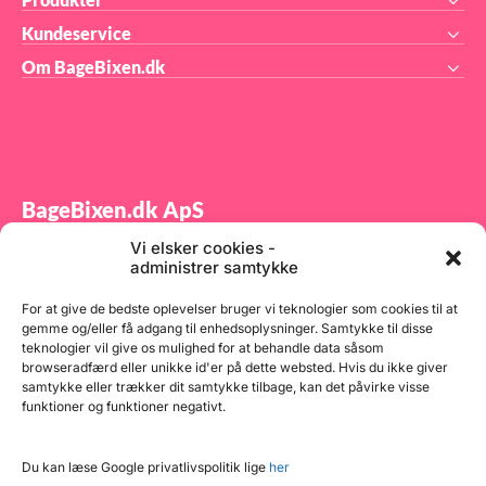
Kundeservice
Om BageBixen.dk
BageBixen.dk ApS
Vi elsker cookies -
Tilmeld dig vores nyhedsbrev og modtag gode tilbud
administrer samtykke
samt spændende produktnyheder direkte i din
indbakke.
For at give de bedste oplevelser bruger vi teknologier som cookies til at
gemme og/eller få adgang til enhedsoplysninger. Samtykke til disse
teknologier vil give os mulighed for at behandle data såsom
browseradfærd eller unikke id'er på dette websted. Hvis du ikke giver
samtykke eller trækker dit samtykke tilbage, kan det påvirke visse
funktioner og funktioner negativt.
Tilmeld
Du kan læse Google privatlivspolitik lige
her