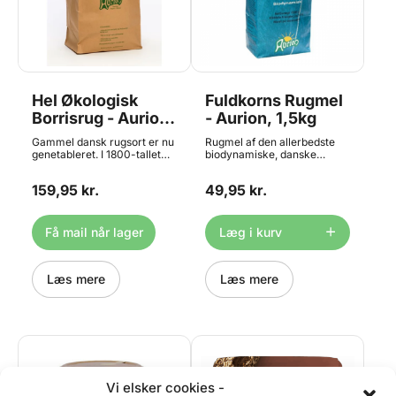
Hel Økologisk
Fuldkorns Rugmel
Borrisrug - Aurion,
- Aurion, 1,5kg
5kg
Gammel dansk rugsort er nu
Rugmel af den allerbedste
genetableret. I 1800-tallet
biodynamiske, danske
blev mange udenlandske
kvalitet. Malet på stenkværn.
rugsorter introduceret i
Indhold: 1,5kg. OBS: Bedst før
159,95 kr.
49,95 kr.
Danmark, men én dansk sort
dato på dette produkt er ned
kunne måle sig med de nye
til 1 måned grundet strenge
konkurrenter –
kvalitetskrav.
Brattingsborgrug. På Borris
Få mail når lager
Læg i kurv
forædlingsstation i
Vestjylland, der
specialiserede sig i sorter til
magre jorde, blev
Læs mere
Læs mere
Brattingsborgrugen
videreudviklet, og i 1949
opstod Borrisrugen,
oprindeligt kendt som Borris
Perlerug. Efter krigen
begyndte landbruget at
anvende mere gødning, og
den nøjsomme Borrisrug
Vi elsker cookies -
gled gradvist ud af