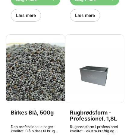
melmængden, til hvedemel 3
1.100 g rugbrødsdej
% af melmængden.
Fremstillet i aluminium, som
Opbevares tørt og køligt.
fordeler varmen
Pose med 375g.
Læs mere
fremragende Med 3-lags
Læs mere
non-stick belægning, så
brøddet let kommer ud Tåler
op til 220°C Leveres i flot
gaveæske Vær opmærksom
på, at formen ikke er 100%
vandtæt; brug eventuelt
bagepapir under formen.
Formen måler 18x10x11cm
og rummer 1,8 liter.
Aluminiumen gør at varmen
fordeles hurtigt og jævnt. Bør
vaskes med blød børste og
varmt sæbevand. Må ikke
stå i blød, da det kan skade
formen. Se vores
storkøbstilbud til bagerier -
eller den store hjemmebager
- lige HER Tåler op til 220°C
Birkes Blå, 500g
Rugbrødsform -
Professionel, 1,8L
Den professionelle bager-
Rugbrødsform i professionel
kvalitet. Blå birkes til brug
kvalitet - ekstra kraftig og