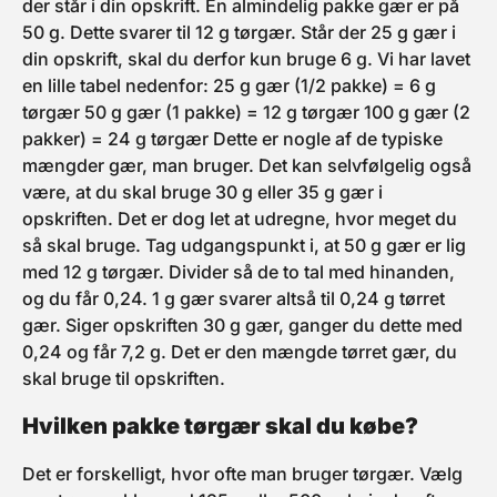
der står i din opskrift. En almindelig pakke gær er på
50 g. Dette svarer til 12 g tørgær. Står der 25 g gær i
din opskrift, skal du derfor kun bruge 6 g. Vi har lavet
en lille tabel nedenfor: 25 g gær (1/2 pakke) = 6 g
tørgær 50 g gær (1 pakke) = 12 g tørgær 100 g gær (2
pakker) = 24 g tørgær Dette er nogle af de typiske
mængder gær, man bruger. Det kan selvfølgelig også
være, at du skal bruge 30 g eller 35 g gær i
opskriften. Det er dog let at udregne, hvor meget du
så skal bruge. Tag udgangspunkt i, at 50 g gær er lig
med 12 g tørgær. Divider så de to tal med hinanden,
og du får 0,24. 1 g gær svarer altså til 0,24 g tørret
gær. Siger opskriften 30 g gær, ganger du dette med
0,24 og får 7,2 g. Det er den mængde tørret gær, du
skal bruge til opskriften.
Hvilken pakke tørgær skal du købe?
Det er forskelligt, hvor ofte man bruger tørgær. Vælg