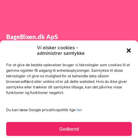
BageBixen.dk ApS
Vi elsker cookies -
Tilmeld dig vores nyhedsbrev og modtag gode tilbud
administrer samtykke
samt spændende produktnyheder direkte i din
indbakke.
For at give de bedste oplevelser bruger vi teknologier som cookies til at
gemme og/eller få adgang til enhedsoplysninger. Samtykke til disse
teknologier vil give os mulighed for at behandle data såsom
browseradfærd eller unikke id'er på dette websted. Hvis du ikke giver
samtykke eller trækker dit samtykke tilbage, kan det påvirke visse
funktioner og funktioner negativt.
Tilmeld
Du kan læse Google privatlivspolitik lige
her
Godkend