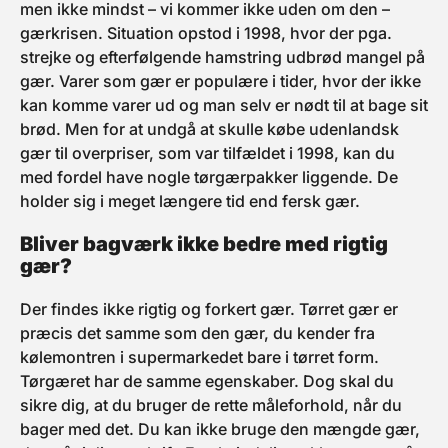
men ikke mindst – vi kommer ikke uden om den –
gærkrisen. Situation opstod i 1998, hvor der pga.
strejke og efterfølgende hamstring udbrød mangel på
gær. Varer som gær er populære i tider, hvor der ikke
kan komme varer ud og man selv er nødt til at bage sit
brød. Men for at undgå at skulle købe udenlandsk
gær til overpriser, som var tilfældet i 1998, kan du
med fordel have nogle tørgærpakker liggende. De
holder sig i meget længere tid end fersk gær.
Bliver bagværk ikke bedre med rigtig
gær?
Der findes ikke rigtig og forkert gær. Tørret gær er
præcis det samme som den gær, du kender fra
kølemontren i supermarkedet bare i tørret form.
Tørgæret har de samme egenskaber. Dog skal du
sikre dig, at du bruger de rette måleforhold, når du
bager med det. Du kan ikke bruge den mængde gær,