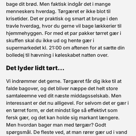
sammen til en blød, smidig
bage dit brød. Men faktisk indgår det i mange
og sammenhængende dej.
Del dejen i to og rul hver
menneskers hverdag. Tørgæret er ikke blot til
portion ud på et meldrysset
krisetider. Det er praktisk og smart at bruge i den
bord til en tykkelse på 2-3
mm. Læg hver bund på en
travle hverdag, hvor du gerne vil bage lækkerier til
bageplade beklædt med
bagepapir. Top fx med
hjemmehyggen. For med et par pakker tørret gær i
tomatsauce, ost og ønsket
skuffen skal du ikke ud og hente gær i
fyld. Bag pizzaerne i ca. 12-
14 minutter til de er
supermarkedet kl. 21:00 om aftenen for at sætte din
gennembagt. TIP: Brug også
dejen til pizzasnegle og
bolledej til hævning i køleskabet natten over.
pølsehorn til madpakken.
Det lyder lidt tørt…
Vi indrømmer det gerne. Tørgæret får dig ikke til at
falde bagover, og det bliver næppe det helt store
samtaleemne ved dit næste middagsselskab. Men
interessant er det nu alligevel. For selvom det er gær i
en tørret form, er det mindst lige så effektivt som
fersk gær, og det kan holde sig markant længere.
Men hvordan bager man med tørgær? Godt
spørgsmål. De fleste ved, at man rører gær ud i vand