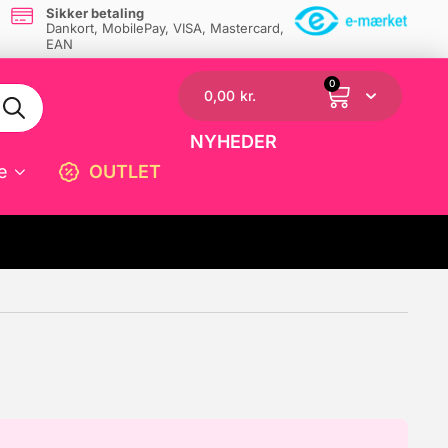
Sikker betaling
Dankort, MobilePay, VISA, Mastercard,
EAN
0
0,00
kr.
NYHEDER
e
OUTLET
☓