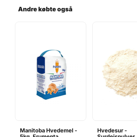
hver).? Plads til hele familien – Mål pr. kasse: ca. 40 x 30
Andre købte også
øverste kasse.? Slidstærkt materiale – Kraftige og fødeva
129,95 kr.
149,90 kr.
Produceret i Italien Bemærk: Farvenuancen kan variere og a
transparent låg. Materiale: PE plast Temperaturbestandigh
Læg i kurv
Læs mere
Manitoba Hvedemel -
Hvedesur -
5kg, Frumenta
Surdejspulver