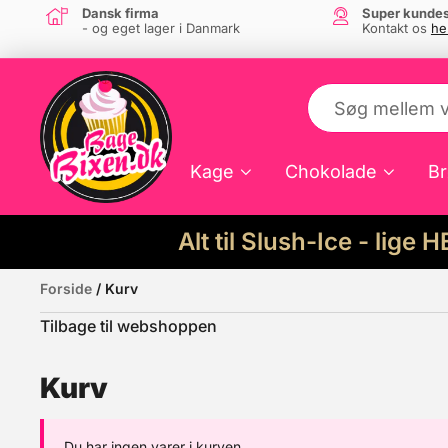
Dansk firma
Super kundes
- og eget lager i Danmark
Kontakt os
he
Kage
Chokolade
Br
Alt til Slush-Ice - lige 
Forside
/ Kurv
Tilbage til webshoppen
Kurv
Måske kunne nogle af disse produkter
Du har ingen varer i kurven.