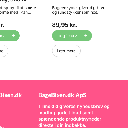
t spray til at smøre
Bageenzymer giver dig brød
P
forme med. Kan
og rundstykker som hos
b
l alle slags forme.
bageren! Ved at tilsætte dette
Fr
l kvalitet i en stor
produkt får du et bagværk
af
r.
89,95 kr.
2
. Rystes før brug.
der er meget mere let og
b
tand ca. 20cm.
luftig, tyndere skorpe, brødet
o
 olie Til smøring af
får en flottere farve ved
b
urv
Læg i kurv
 Spray et tyndt lag
afbagning, og holdbarheden
d
en, inden dejen
forlænges. Der tilsættes 1-2%
d
å slipper dejen let.
Bage Enzymer til
in
re
Læs mere
ld: 500ml (370 g)
melmængden, altså hvis du
p
: ca. 1½ - 2år fra
bruger 400g mel til en dej,
di
n, dato er angivet i
skal der tilsættes 4-8 gram
e
flasken. Dato også
Enzym. Bage Enzymer kan
sa
fter "åbning".
tilsættes alle brød-deje, men
La
 ved
der findes opskrifter der er
pe
tur, før og efter
opbygget omkring brugen af
fr
dtspray, sprayfedt,
Enzym. Hvad er Bage
k
 Bemærk: Kun til
Enzymer? Enzymer findes alle
i
Bixen.dk
BageBixen.dk ApS
lt brug jf. EU-
steder - både i din krop helt
ti
g 1333/2008
naturligt, men også i
B
vaskepulver og det er
en
Tilmeld dig vores nyhedsbrev og
selvfølgeligt ikke de samme
v
modtag gode tilbud samt
slags enzymer. Enzymer kan
co
altså være rigtigt mange
la
spændende produktnyheder
forskellige ting, men fælles for
ko
direkte i din indbakke.
dem er at de er biomolekyler
m
le