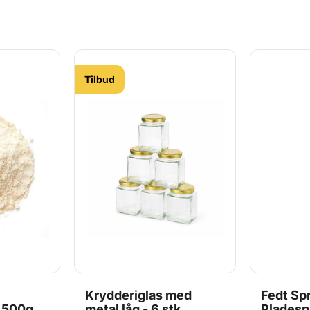
 x 7 cm - passer perfekt i et almindeligt køleskab.? Stabelbare & prak
regodkendte kasser, tåler opvaskemaskine.? Multifunktionelle – Perfe
t det ikke er meningen at låget skal slutte 100% tæt - din dej skal
ed: -40°C til +60°C Egnet til direkte kontakt med fødevarer: Ja
Tilbud
Krydderiglas med
Fedt Spr
, 500g
metal låg - 6 stk.
Pladesp