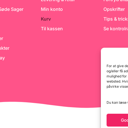
Bredde: 6,2 cm Dybde: 6,2
cm
 Søde Sager
Min konto
Opskrifter
Kurv
Tips & tric
Til kassen
Se kontrol
er
kter
day
For at give d
og/eller få a
mulighed for
websted. Hvis
påvirke visse
Du kan læse G
Go