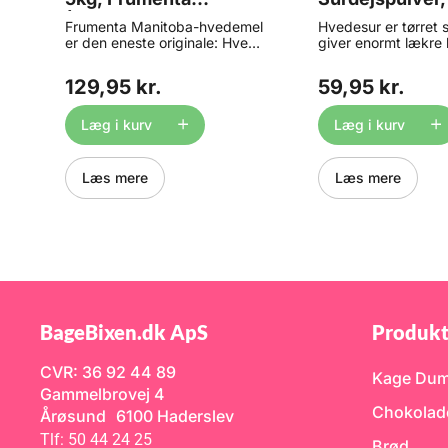
0
(Original)
e
Frumenta Manitoba-hvedemel
Hvedesur er tørret 
.
er den eneste originale: Hvede
giver enormt lækre 
dyrket og høstet i Canada og
takket være durum 
Nordamerika, herefter valset i
som vækkes til live
129,95 kr.
59,95 kr.
Italien og formalet til Tipo 00.
bager. Surdejspulve
Med et proteinindhold på hele
tilsættes melet inde
r
14% er denne mel blandt
tilsættes dejen. Ka
Læg i kurv
Læg i kurv
verdens bedste til
fordel blandes med 
brødbagning. Specielt
dagen i forvejen, de
italienske brød og pizza. Giver
forstærke smagen. 
Læs mere
Læs mere
stor volumen til dit brød. Højt
10-50g pr kilo mel. 
proteinindhold gør i øvrigt
opskrift, ellers anbe
g
dejen let at arbejde med.
40g pr kilo mel. Alts
Melet er ikke tilsat
opskrift siger 500g 
50
melbehandlingsmiddel
du tilsætte ca. 20g
(ascorbinsyre E-300), og
Surdejspulver. Pos
dette har en god effekt på
- rækker til ca. 25 
g
hæveevnen. De fleste andre
Hvedesur kaldes og
e.
hvedemel har fået tilsat dette.
NemSur
BageBixen.dk ApS
Produkt
Frumenta Manitoba 00 er en
i
meget stærk mel, som især
kan anvendes til
CVR: 36 92 44 89
Kage Du
langtidshævet brød i
Gammelbrovej 4
d
køleskabet. Også meget
il
velegnet til fremstilling af Biga
Chokolad
Årøsund 6100 Haderslev
(fordej). Pose med 5kg.
Tlf: 50 44 24 25
Styrke: W400 TIP: Hvis du
Brød