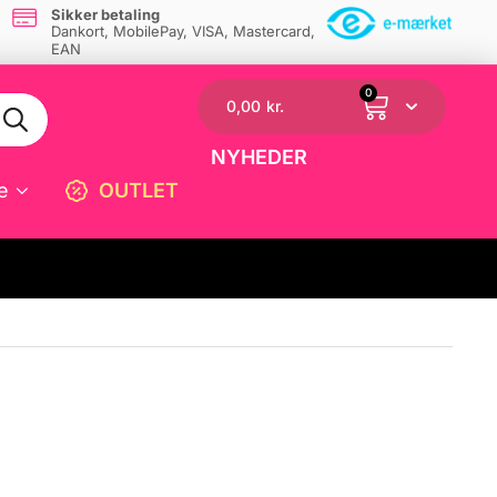
Sikker betaling
Dankort, MobilePay, VISA, Mastercard,
EAN
0
0,00
kr.
NYHEDER
e
OUTLET