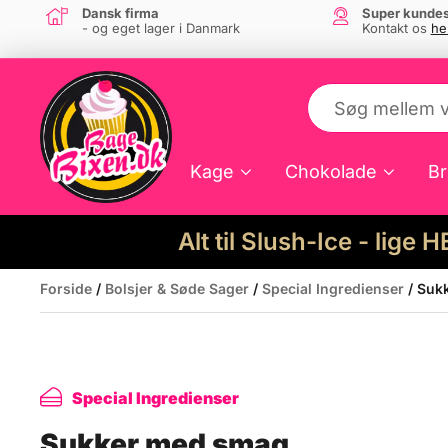
Dansk firma
Super kundes
- og eget lager i Danmark
Kontakt os
he
Kage
Chokolade
Br
Alt til Slush-Ice - lige 
Forside
/
Bolsjer & Søde Sager
/
Special Ingredienser
/ Suk
Special Ingredienser
Sukker med smag