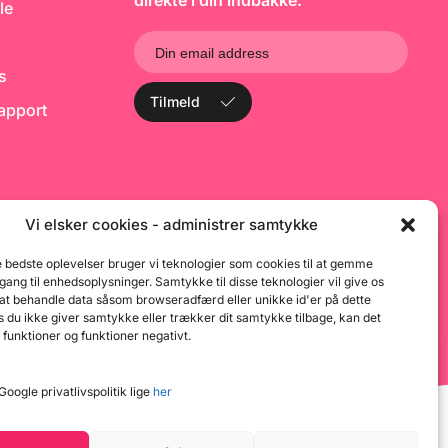
direkte i din indbakke.
le
ks
Tilmeld
rapport
Vi elsker cookies - administrer samtykke
e bedste oplevelser bruger vi teknologier som cookies til at gemme
dgang til enhedsoplysninger. Samtykke til disse teknologier vil give os
 at behandle data såsom browseradfærd eller unikke id'er på dette
 du ikke giver samtykke eller trækker dit samtykke tilbage, kan det
 funktioner og funktioner negativt.
oogle privatlivspolitik lige
her