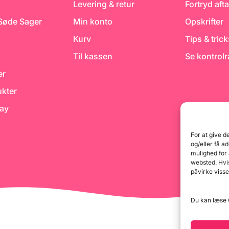
Levering & retur
Fortryd afta
 Søde Sager
Min konto
Opskrifter
Kurv
Tips & tric
Til kassen
Se kontrol
er
kter
day
For at give d
og/eller få a
mulighed for
websted. Hvis
påvirke visse
Du kan læse G