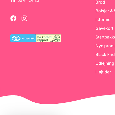
Tlf: 50 44 24 25
Brød
Bolsjer &
Isforme
Gavekort
Startpakk
Nye produ
Black Fri
Udlejning
Højtider