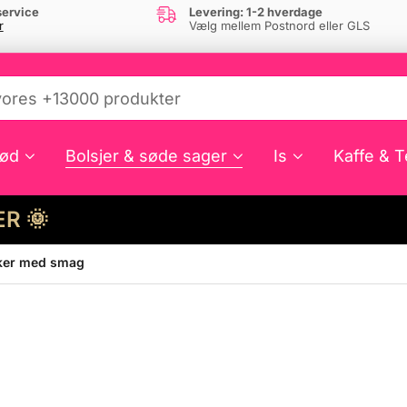
ervice
Levering: 1-2 hverdage
r
Vælg mellem Postnord eller GLS
ød
Bolsjer & søde sager
Is
Kaffe & T
HER 🌞
ker med smag