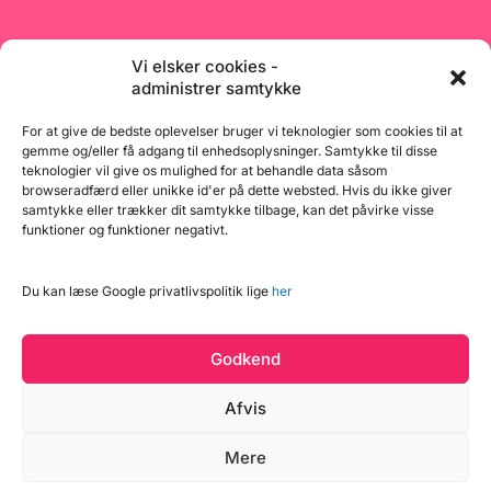
Vi elsker cookies -
administrer samtykke
BageBixen.dk ApS
For at give de bedste oplevelser bruger vi teknologier som cookies til at
gemme og/eller få adgang til enhedsoplysninger. Samtykke til disse
Tilmeld dig vores nyhedsbrev og modtag gode tilbud
teknologier vil give os mulighed for at behandle data såsom
browseradfærd eller unikke id'er på dette websted. Hvis du ikke giver
samt spændende produktnyheder direkte i din
samtykke eller trækker dit samtykke tilbage, kan det påvirke visse
indbakke.
funktioner og funktioner negativt.
Du kan læse Google privatlivspolitik lige
her
Tilmeld
Godkend
Afvis
Mere