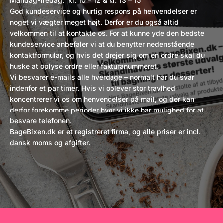
Mandag-fredag: kl. 10 – 12 & kl. 13 – 15
God kundeservice og hurtig respons på henvendelser er
noget vi vægter meget højt. Derfor er du også altid
velkommen til at kontakte os. For at kunne yde den bedste
kundeservice anbefaler vi at du benytter nedenstående
kontaktformular, og hvis det drejer sig om en ordre skal du
huske at oplyse ordre eller fakturanummeret.
Vi besvarer e-mails alle hverdage – normalt har du svar
indenfor et par timer. Hvis vi oplever stor travlhed
koncentrerer vi os om henvendelser på mail, og der kan
derfor forekomme perioder hvor vi ikke har mulighed for at
besvare telefonen.
BageBixen.dk er et registreret firma, og alle priser er incl.
dansk moms og afgifter.