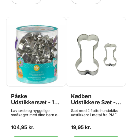
Påske
Kødben
Udstikkersæt - 18
Udstikkere Sæt -
stk., Wilton
4,5+8,5 cm, PME
Lav søde og hyggelige
Sæt med 2 flotte hundekiks
småkager med dine børn og
udstikkere i metal fra PME
dette Påske udstikkersæt fra
Måler ca. 4,5 x 2,5 og 8,5
Wilton. Sættet indeholder
x4,5 cm Materiale: Metal
104,95 kr.
19,95 kr.
følgende udstikkere:
Tåler ikke opvaskemaskine
Kaninansigt, æg,
COOKIE & CAKE - BONE SET
sommerfugl, vandkande,
OF 2