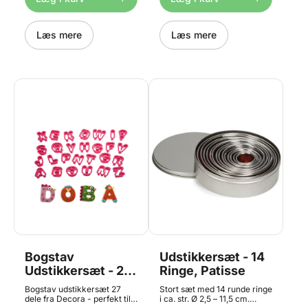
marcipan, fondant m.m. Den
særdeles velegnet til at
gennemsnitlige størrelse er
forme ringene til
ca. 9 cm.
kransekagetoppe også
Produktinformation: Før
Læs mere
Maskinopvask anbefales
Læs mere
første og efter hver brug,
ikke.
vask i varmt sæbevand, skyl
og tør grundigt.
Bogstav
Udstikkersæt - 14
Udstikkersæt - 27
Ringe, Patisse
dele 5cm, Decora
Bogstav udstikkersæt 27
Stort sæt med 14 runde ringe
dele fra Decora - perfekt til
i ca. str. Ø 2,5 – 11,5 cm.