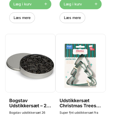
kylling, paraply, kanin med
Læg i kurv
Læg i kurv
hængeøre, gulerod, blomst,
lam, kurv, kanin, marguerit,
hoppende kanin, sol, kors,
tulipan, jelly bean Måler ca.
Læs mere
Læs mere
7-9cm (18stk.). Materiale:
metal. Tåler ikke
opvaskemaskine.
Bogstav
Udstikkersæt
Udstikkersæt – 26
Christmas Trees -
dele, Patisse
3 stk., PME
Bogstav udstikkersæt 26
Super fint udstikkersæt fra