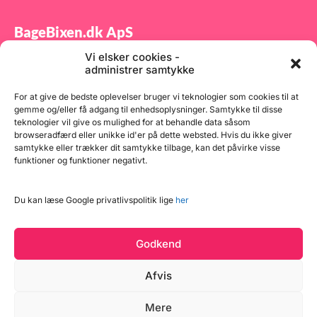
BageBixen.dk ApS
Vi elsker cookies -
Tilmeld dig vores nyhedsbrev og modtag gode tilbud
administrer samtykke
samt spændende produktnyheder direkte i din
indbakke.
For at give de bedste oplevelser bruger vi teknologier som cookies til at
gemme og/eller få adgang til enhedsoplysninger. Samtykke til disse
teknologier vil give os mulighed for at behandle data såsom
browseradfærd eller unikke id'er på dette websted. Hvis du ikke giver
samtykke eller trækker dit samtykke tilbage, kan det påvirke visse
funktioner og funktioner negativt.
Tilmeld
Du kan læse Google privatlivspolitik lige
her
Godkend
Afvis
Mere