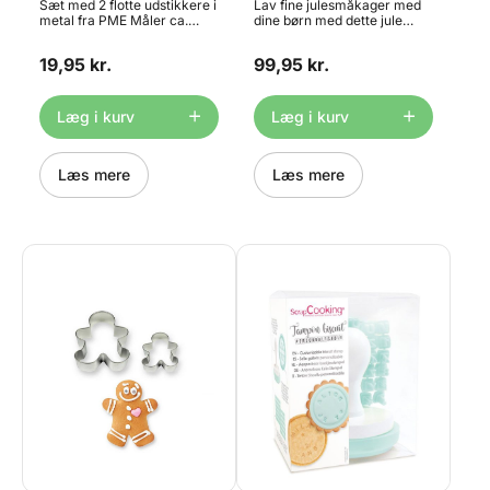
Sæt med 2 flotte udstikkere i
Lav fine julesmåkager med
metal fra PME Måler ca.
dine børn med dette jule
5x2,5 og 9,3x3 cm
udstikkersæt fra Wilton.
Materiale: Metal Tåler ikke
Sættet indeholder følgende
19,95 kr.
99,95 kr.
opvaskemaskine
udstikkere: snefnug,
kristtjørnblad, småkagepige,
stjerne, slæde, juletræ,
julestrømpe, snemand,
Læg i kurv
Læg i kurv
rensdyr, pynt, slikstok,
nissehue, engel, klokke,
julegave, krans,
Læs mere
småkagedreng og vante.
Læs mere
Måler ca. 7-9cm (18stk.).
Materiale: metal. Tåler ikke
opvaskemaskine.