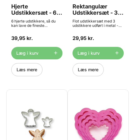
Hjerte
Rektangulær
Udstikkersæt - 6
Udstikkersæt - 3
stk., Wilton
dele, Patisse
6 hjerte udstikkere, så du
Flot udstikkersæt med 3
kan lave de fineste
udstikkere udført i metal -
småkager/cookies – perfekt
perfekt til småkager og
til Valentine og Mors Dag.
dekorationer i
39,95 kr.
29,95 kr.
Sættet indeholder 6
fondant/marcipan. Sættet
udstikkere. Udstikkerne
indeholder rektangler med
måler ca. 3 til 10 cm.
bølget kant i 3 forskellige
Materiale: Plastik. Vaskes af i
størrelser. Måler ca. 4,5 x 2,5
Læg i kurv
Læg i kurv
hånden med varmt vand og
x h 2 cm - 5,5 x 3,5 x h 2 cm
tørres godt.
- 6,5 x 4,5 x h 2 cm.
Materiale: Rustfri stål Tåler
Læs mere
opvaskemaskine.
Læs mere