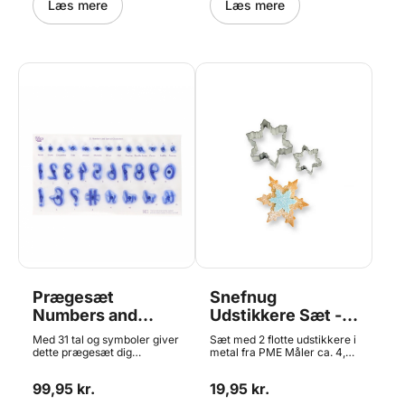
Læs mere
Læs mere
Prægesæt
Snefnug
Numbers and
Udstikkere Sæt -
Specials, 31 dele,
4,5+7,5 cm, PME
Med 31 tal og symboler giver
Sæt med 2 flotte udstikkere i
Fun Fonts - PME
dette prægesæt dig
metal fra PME Måler ca. 4,5
mulighed for nemt at skrive
x 4,5 og 7,5 x7,5 cm
på kager, cupcakes og lign.
Materiale: Metal Tåler ikke
99,95 kr.
19,95 kr.
Det er super nemt at placere
opvaskemaskine
tallene, da prægerne er i