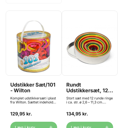
Udstikker Sæt/101
Rundt
- Wilton
Udstikkersæt, 12
stk.
Komplet udstikkersæt i plast
Stort sæt med 12 runde ringe
fra Wilton. Sættet indeholder
i ca. str. ø 2,6 – 11,3 cm.
både bogstaver, tal og
Kommer i praktisk
forskellige former og dyr, så
opbevaringsboks, som er
129,95 kr.
134,95 kr.
det både kan bruges til
lavet i metal. Udstikkerne er
fødselsdag, jul, halloween,
lavet i metal med et
valentine og meget mere.
silikonegreb. Bruges til alle
Ideelt til cookies, brownies,
former for udstik, og er
Læg i kurv
Læg i kurv