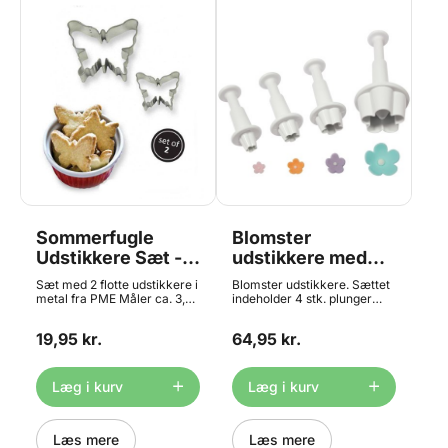
Sommerfugle
Blomster
Udstikkere Sæt -
udstikkere med
4+7 cm, PME
præg Sæt/4 - PME
Sæt med 2 flotte udstikkere i
Blomster udstikkere. Sættet
metal fra PME Måler ca. 3,9
indeholder 4 stk. plunger
x 3,1 og 6,8 x 5,5 cm
udstikkere (stempel-
Materiale: Metal Tåler ikke
udstikkere). Udstikkerne er
19,95 kr.
64,95 kr.
opvaskemaskine
lette at bruge og giver et flot
resultat. Brug f.eks.
udstikkerne når du arbejder
med marcipan, fondant og
Læg i kurv
Læg i kurv
gumpaste. Størrelse: Small:
6 mm Medium: 10 mm Large:
13 mm Extra large: 25 mm
Læs mere
Læs mere