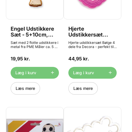
Engel Udstikkere
Hjerte
Sæt - 5+10cm,
Udstikkersæt
PME
Bølge - 4 dele,
Sæt med 2 flotte udstikkere i
Hjerte udstikkersæt Bølge 4
Decora
metal fra PME Måler ca. 5 og
dele fra Decora - perfekt til
10 cm Materiale: Metal Tåler
alt fra småkager, fondant,
ikke opvaskemaskine
marcipan og meget mere.
19,95 kr.
44,95 kr.
Indeholder 4 hjerte
udstikkere i størrelserne
4cm, 5cm, 6cm og 8cm -
alle udstikkere har en højde
Læg i kurv
Læg i kurv
på 2,2cm. Materiale: Plast
Tåler opvaskemaskine.
Læs mere
Læs mere