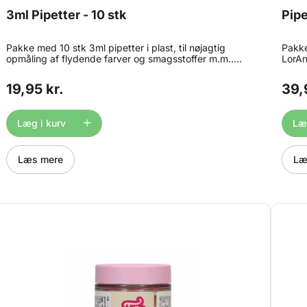
3ml Pipetter - 10 stk
Pipe
Pakke med 10 stk 3ml pipetter i plast, til nøjagtig
Pakke
opmåling af flydende farver og smagsstoffer m.m..
LorAn
Bruges bl.a. til at dosere og flytte airbrush farver. Kan
vingu
bruges igen og igen, men da de er meget svære at få
stk.
19,95 kr.
39,
helt rene, anbefales det kun at bruge dem én gang.
Findes også i en pakke med 100 stk.
Læg i kurv
Læg
Læs mere
Læ