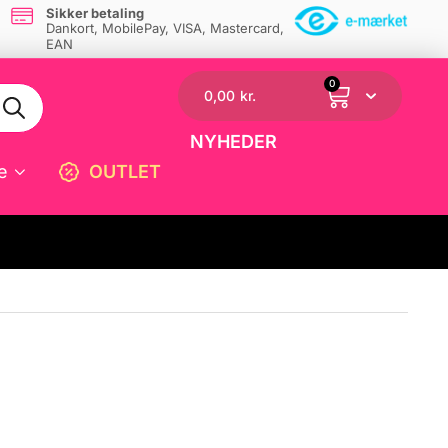
Sikker betaling
Dankort, MobilePay, VISA, Mastercard,
EAN
0
0,00
kr.
NYHEDER
e
OUTLET