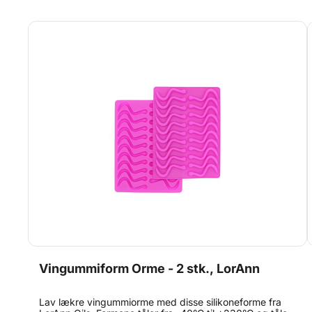
Vingummiform Orme - 2 stk., LorAnn
Lav lækre vingummiorme med disse silikoneforme fra