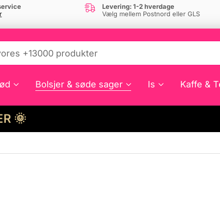
ervice
Levering: 1-2 hverdage
r
Vælg mellem Postnord eller GLS
ød
Bolsjer & søde sager
Is
Kaffe & T
HER 🌞