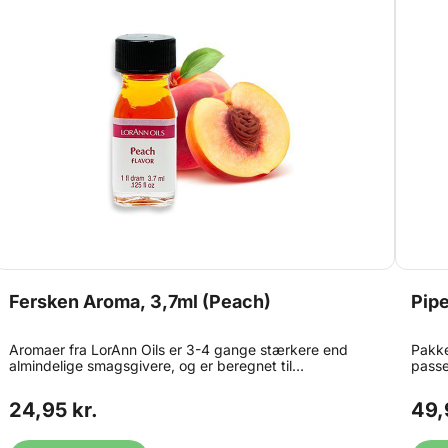
Fersken Aroma, 3,7ml (Peach)
Pipe
Aromaer fra LorAnn Oils er 3-4 gange stærkere end
Pakke
almindelige smagsgivere, og er beregnet til
passe
professionelt brug. Aromaen er velegnet til brug i:
selvf
bolsjer, glasur, frosting, kager, småkager, is og konfekt.
indby
24,95 kr.
49,
Kan også bruges til chokoladefremstilling. Bemærk at
toppe
produktet er stærkt smagsgivende, og derfor anbefaler
tykke
vi at du benytter engang-pipetter eller lignende til at
Indho