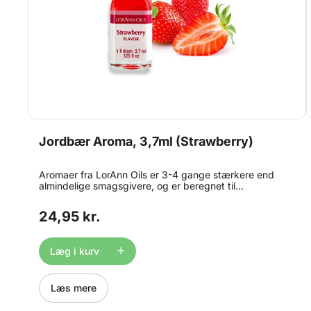
Jordbær Aroma, 3,7ml (Strawberry)
Aromaer fra LorAnn Oils er 3-4 gange stærkere end
almindelige smagsgivere, og er beregnet til
professionelt brug. Aromaen er velegnet til brug i:
bolsjer, glasur, frosting, kager, småkager, is og konfekt.
24,95 kr.
Kan også bruges til chokoladefremstilling. Bemærk at
produktet er stærkt smagsgivende, og derfor anbefaler
vi at du benytter engang-pipetter eller lignende til at
Læg i kurv
dosere med. Gluten og sukkerfri.
Læs mere