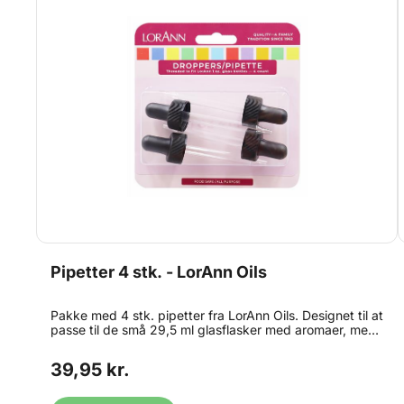
Pipetter 4 stk. - LorAnn Oils
Pakke med 4 stk. pipetter fra LorAnn Oils. Designet til at
passe til de små 29,5 ml glasflasker med aromaer, men
kan selvfølgelig bruges til mange formål. Pipetten er
indbygget i en hætte med gevind, som kan skrues på
39,95 kr.
toppen af flasken. Perfekte, når du skal fylde den
tykkere vingummimasse i hullerne i vingummiformen.
Indhold: 4 stk. Brug ikke pipetterne til opbevaring, da