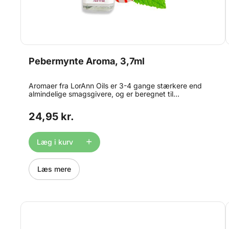
Pebermynte Aroma, 3,7ml
Aromaer fra LorAnn Oils er 3-4 gange stærkere end
almindelige smagsgivere, og er beregnet til
professionelt brug. Aromaen er velegnet til brug i:
bolsjer, glasur, frosting, kager, småkager, is og konfekt.
24,95 kr.
Kan også bruges til chokoladefremstilling. Bemærk at
produktet er stærkt smagsgivende, og derfor anbefaler
vi at du benytter engang-pipetter eller lignende til at
Læg i kurv
dosere med. Gluten og sukkerfri.
Læs mere