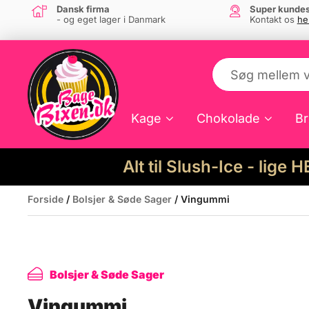
Dansk firma
Super kundes
- og eget lager i Danmark
Kontakt os
he
Kage
Chokolade
Br
Alt til Slush-Ice - lige 
Forside
/
Bolsjer & Søde Sager
/ Vingummi
Bolsjer & Søde Sager
Vingummi