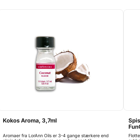
forsi
med v
mediu
indho
lav el
uden 
kasse
reste
varme
gelati
hvile
skumm
gum d
din v
stuete
vingu
stuet
Opbev
også 
lille 
dråbe
farve
præci
(ving
Kokos Aroma, 3,7ml
Spis
https
Fun
Aromaer fra LorAnn Oils er 3-4 gange stærkere end
Flott