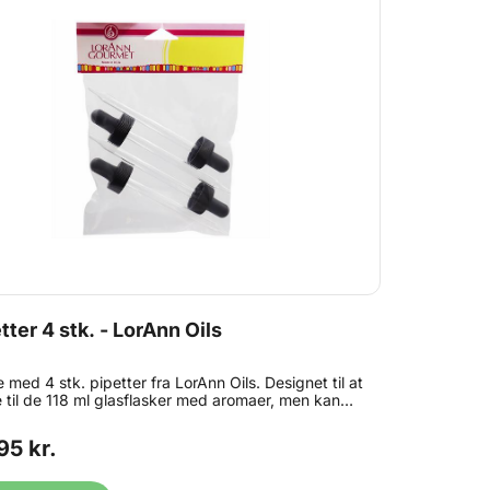
tter 4 stk. - LorAnn Oils
 med 4 stk. pipetter fra LorAnn Oils. Designet til at
 til de 118 ml glasflasker med aromaer, men kan
ølgelig bruges til mange formål. Pipetten er
gget i en hætte med gevind, som kan skrues på
95 kr.
n af flasken. Perfekte, når du skal fylde den
re vingummimasse i hullerne i vingummiformen.
ld: 4 stk. Brug ikke pipetterne til opbevaring, da