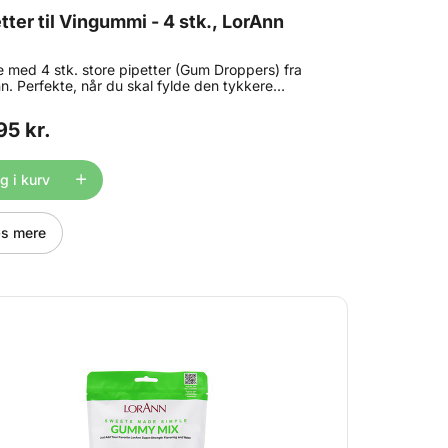
tter til Vingummi - 4 stk., LorAnn
 med 4 stk. store pipetter (Gum Droppers) fra
n. Perfekte, når du skal fylde den tykkere
mmimasse i hullerne i vingummiformen. Indhold: 4
95 kr.
 i kurv
s mere