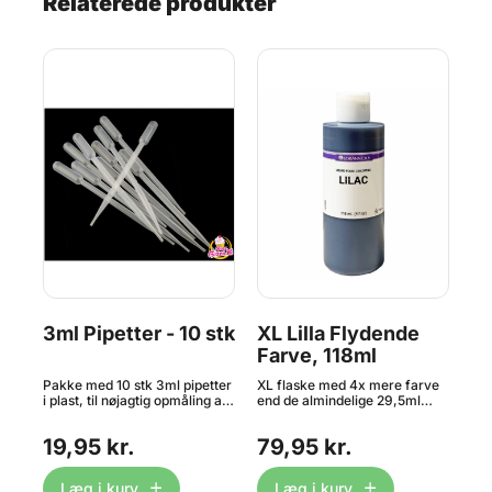
Relaterede produkter
3ml Pipetter - 10 stk
XL Lilla Flydende
X
Farve, 118ml
Fa
Pakke med 10 stk 3ml pipetter
XL flaske med 4x mere farve
XL 
i plast, til nøjagtig opmåling af
end de almindelige 29,5ml
end
flydende farver og
flasker. Ekstra kraftige
fla
 er
smagsstoffer m.m.. Bruges
levnesmiddelfarver fra
lev
19,95 kr.
79,95 kr.
7
nel
bl.a. til at dosere og flytte
amerikanske LorAnn Oils.
ame
airbrush farver. Kan bruges
Smags og lugtneutrale. Der er
Sma
l
igen og igen, men da de er
tale om farver af professionel
tal
Læg i kurv
Læg i kurv