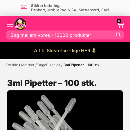
Sikker betaling
Dankort, MobilePay, VISA, Mastercard, EAN
0
Alt til Slush-Ice - lige HER 🌞
Forside
/
Mærker
/
BageBixen.dk
/ 3ml Pipetter – 100 stk.
Måske kunne nogle af disse
☓
produkter have din interesse?
3ml Pipetter – 100 stk.