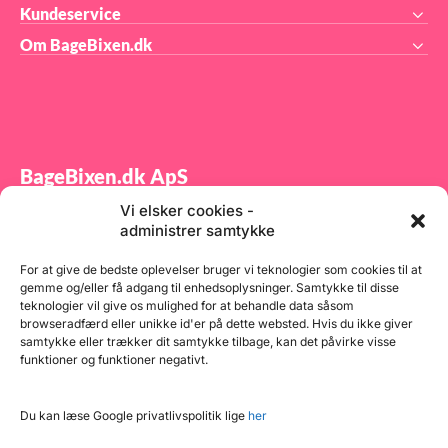
Kundeservice
Om BageBixen.dk
BageBixen.dk ApS
Vi elsker cookies -
Tilmeld dig vores nyhedsbrev og modtag gode tilbud
administrer samtykke
samt spændende produktnyheder direkte i din
indbakke.
For at give de bedste oplevelser bruger vi teknologier som cookies til at
gemme og/eller få adgang til enhedsoplysninger. Samtykke til disse
teknologier vil give os mulighed for at behandle data såsom
browseradfærd eller unikke id'er på dette websted. Hvis du ikke giver
samtykke eller trækker dit samtykke tilbage, kan det påvirke visse
funktioner og funktioner negativt.
Tilmeld
Du kan læse Google privatlivspolitik lige
her