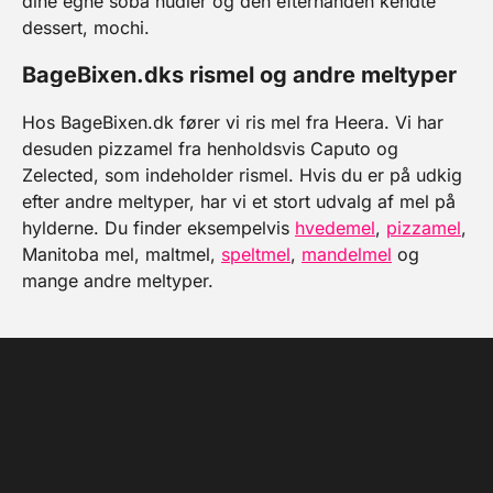
dine egne soba nudler og den efterhånden kendte
dessert, mochi.
BageBixen.dks rismel og andre meltyper
Hos BageBixen.dk fører vi ris mel fra Heera. Vi har
desuden pizzamel fra henholdsvis Caputo og
Zelected, som indeholder rismel. Hvis du er på udkig
efter andre meltyper, har vi et stort udvalg af mel på
hylderne. Du finder eksempelvis
hvedemel
,
pizzamel
,
Manitoba mel, maltmel,
speltmel
,
mandelmel
og
mange andre meltyper.