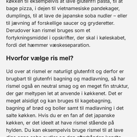
køkken til eksempelvis at lave glutenfri pasta, til at
dejen har et meget højt
vandindhold.
bage pizza, i dejen til vietnamesiske pandekager,
dumplings, til at lave de japanske soba nudler – eller
til jævning af forskellige saucer og gryderetter.
Derudover kan rismel bruges som et
fortykningsmiddel i opskrifter, der skal i køleskabet,
fordi det hæmmer væskeseparation.
Hvorfor vælge ris mel?
Ud over at rismel er naturligt glutenfrit og derfor er
brugbart til glutenfri bagning og madlavning, så har
rismel også en neutral smag og en meget fin struktur,
der gør meltypen let at anvende i køkkenet. Det er
meget alsidigt og kan bruges til kagebagning,
bagning af brød og boller samt til madlavning i det
salte køkken. Hvis du er en fan af det japanske
køkken, er det ideelt at have rismel stående på
hylden. Du kan eksempelvis bruge rismel til at lave