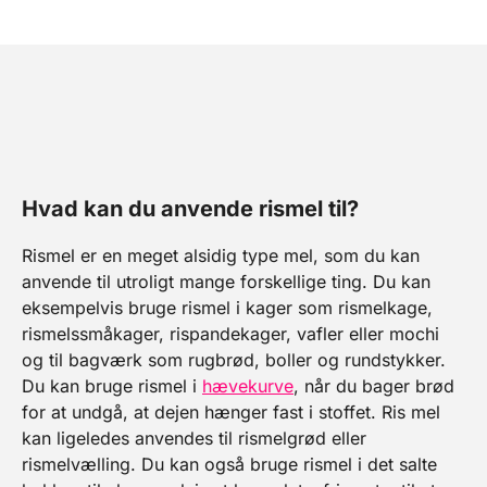
planlægger sine pizzaer i
god tid, da man får det
bedste resultat, når dejen
modner i 18-24 timer. Dette
giver en nem og smidig dej,
med masser af smag. Melet
er formalet som Tipo 0. Det
er lidt mindre formalet end
den typiske Tipo 00, hvilket
giver en lækker smag til
pizzaen. Pose med 1kg.
Styrke: W280 W-værdi:
Dette mel har en W-værdi på
280, som er et udtryk for
Hvad kan du anvende rismel til?
melets styrke og evne til at
optage vand, samt den
elasticitet man kan opnå i
Rismel er en meget alsidig type mel, som du kan
den færdige dej. Jo højere
W-værdi, jo mere smidig og
anvende til utroligt mange forskellige ting. Du kan
nem er dejen at arbejde
eksempelvis bruge rismel i kager som rismelkage,
med. 90 - 160 = Lav
melstyrke Anvendes ofte til
rismelssmåkager, rispandekager, vafler eller mochi
kager og finere bagværk.
160 - 250 = Medium
og til bagværk som rugbrød, boller og rundstykker.
melstyrke Anvendes til brød
Du kan bruge rismel i
hævekurve
, når du bager brød
og almindeligt bagværk. 250
- 310 = Stærk melstyrke
for at undgå, at dejen hænger fast i stoffet. Ris mel
Anvendes primært til pizza
og langtidshævet brød. > 310
kan ligeledes anvendes til rismelgrød eller
= Meget stærk melstyrke
Anvendes primært til
rismelvælling. Du kan også bruge rismel i det salte
rustikke brød og pizza, hvor