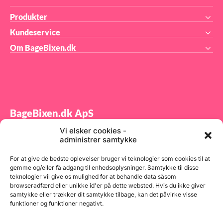
Produkter
Kundeservice
Om BageBixen.dk
BageBixen.dk ApS
Vi elsker cookies -
Tilmeld dig vores nyhedsbrev og modtag gode tilbud
administrer samtykke
samt spændende produktnyheder direkte i din
indbakke.
For at give de bedste oplevelser bruger vi teknologier som cookies til at
gemme og/eller få adgang til enhedsoplysninger. Samtykke til disse
teknologier vil give os mulighed for at behandle data såsom
browseradfærd eller unikke id'er på dette websted. Hvis du ikke giver
samtykke eller trækker dit samtykke tilbage, kan det påvirke visse
funktioner og funktioner negativt.
Tilmeld