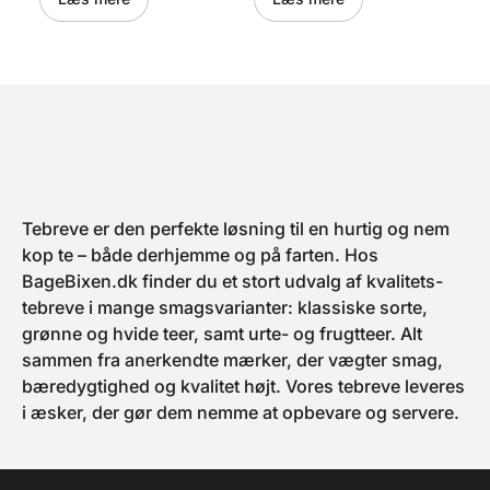
frisk, aromatisk og
udgave af den ikoniske Earl
opløftende. Perfekt til dig,
Grey, skabt til dig der ønsker
der ønsker en kop med både
noget lettere – men stadig
klarhed og karakter. De 10
med karakter. De 10
individuelt indpakkede
individuelt indpakkede
tebreve gør det nemt at tage
tebreve gør det nemt at nyde
citrusmagien med dig – ideel
en klassiker med twist,
til både hverdagsforkælelse
uanset hvor du er – perfekt
og som en lille, smagfuld
til både hverdagsforkælelse
gave. Velkommen til NUTE –
og som en smagfuld gave.
hvor tradition møder
Velkommen til NUTE – hvor
fornyelse, og citrusstyrke
tradition møder fornyelse, og
brygges i hver kop.
Earl Grey får nyt liv i hver
Indeholder 10 økologiske
kop. Indeholder 10
Tebreve er den perfekte løsning til en hurtig og nem
tebreve. .
økologiske tebreve.
kop te – både derhjemme og på farten. Hos
BageBixen.dk finder du et stort udvalg af kvalitets-
tebreve i mange smagsvarianter: klassiske sorte,
grønne og hvide teer, samt urte- og frugtteer. Alt
sammen fra anerkendte mærker, der vægter smag,
bæredygtighed og kvalitet højt. Vores tebreve leveres
i æsker, der gør dem nemme at opbevare og servere.