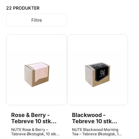
22 PRODUKTER
Filtre
Rose & Berry -
Blackwood -
Tebreve 10 stk
Tebreve 10 stk
ØKO, NUTE
ØKO, NUTE
NUTE Rose & Berry –
NUTE Blackwood Morning
Tebreve Økologisk, 10 stk
Tea – Tebreve Økologisk, 10
Lad dig forføre af blomster
stk Start dagen med dybde