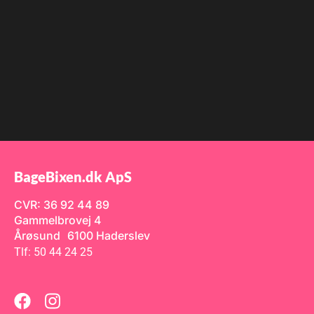
BageBixen.dk ApS
CVR: 36 92 44 89
Gammelbrovej 4
Årøsund 6100 Haderslev
Tlf: 50 44 24 25