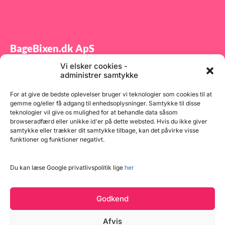
BageBixen.dk ApS
Vi elsker cookies -
Tilmeld dig vores nyhedsbrev og modtag gode tilbud
administrer samtykke
samt spændende produktnyheder direkte i din
indbakke.
For at give de bedste oplevelser bruger vi teknologier som cookies til at
gemme og/eller få adgang til enhedsoplysninger. Samtykke til disse
teknologier vil give os mulighed for at behandle data såsom
browseradfærd eller unikke id'er på dette websted. Hvis du ikke giver
samtykke eller trækker dit samtykke tilbage, kan det påvirke visse
funktioner og funktioner negativt.
Tilmeld
Du kan læse Google privatlivspolitik lige
her
Godkend
Afvis