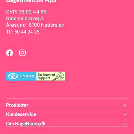
chokolade moussepulver.
800 gram mælke Callebaut
chokolade moussepulver.
CVR: 36 92 44 89
Gammelbrovej 4
Årøsund 6100 Haderslev
Tlf: 50 44 24 25
Produkter
Kundeservice
Om BageBixen.dk