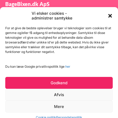
BageBixen.dk ApS
Vi elsker cookies -
Tilmeld dig vores nyhedsbrev og modtag gode tilbud
administrer samtykke
samt spændende produktnyheder direkte i din
indbakke.
For at give de bedste oplevelser bruger vi teknologier som cookies til at
gemme og/eller få adgang til enhedsoplysninger. Samtykke til disse
teknologier vil give os mulighed for at behandle data såsom
browseradfærd eller unikke id'er på dette websted. Hvis du ikke giver
samtykke eller trækker dit samtykke tilbage, kan det påvirke visse
funktioner og funktioner negativt.
Tilmeld
Du kan læse Google privatlivspolitik lige
her
Godkend
Afvis
Mere
Copyright © 2026 BageBixen.dk
Vind et gavekort
Cookie politik
Persondatapolitik