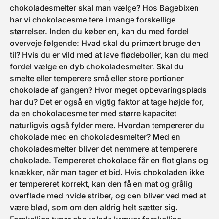
chokoladesmelter skal man vælge? Hos Bagebixen
har vi chokoladesmeltere i mange forskellige
størrelser. Inden du køber en, kan du med fordel
overveje følgende: Hvad skal du primært bruge den
til? Hvis du er vild med at lave flødeboller, kan du med
fordel vælge en dyb chokoladesmelter. Skal du
smelte eller temperere små eller store portioner
chokolade af gangen? Hvor meget opbevaringsplads
har du? Det er også en vigtig faktor at tage højde for,
da en chokoladesmelter med større kapacitet
naturligvis også fylder mere. Hvordan tempererer du
chokolade med en chokoladesmelter? Med en
chokoladesmelter bliver det nemmere at temperere
chokolade. Tempereret chokolade får en flot glans og
knækker, når man tager et bid. Hvis chokoladen ikke
er tempereret korrekt, kan den få en mat og grålig
overflade med hvide striber, og den bliver ved med at
være blød, som om den aldrig helt sætter sig.