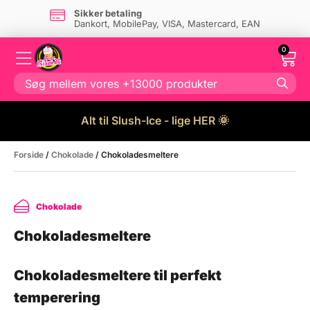
Dansk firma
- og eget lager i Danmark
0
Alt til Slush-Ice - lige HER 🌞
Forside
/
Chokolade
/ Chokoladesmeltere
Chokolade
Chokoladesmeltere
Chokoladesmeltere til perfekt
temperering