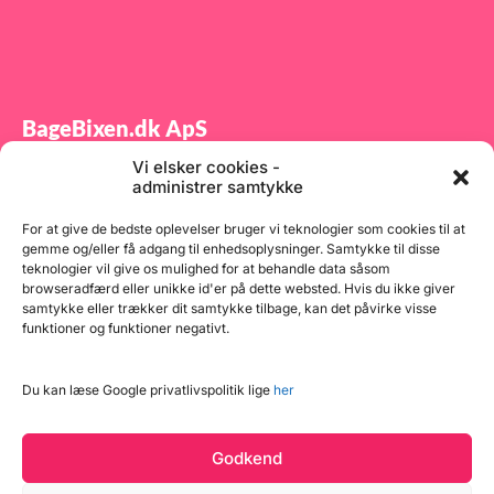
BageBixen.dk ApS
Vi elsker cookies -
Tilmeld dig vores nyhedsbrev og modtag gode tilbud
administrer samtykke
samt spændende produktnyheder direkte i din
indbakke.
For at give de bedste oplevelser bruger vi teknologier som cookies til at
gemme og/eller få adgang til enhedsoplysninger. Samtykke til disse
teknologier vil give os mulighed for at behandle data såsom
browseradfærd eller unikke id'er på dette websted. Hvis du ikke giver
samtykke eller trækker dit samtykke tilbage, kan det påvirke visse
funktioner og funktioner negativt.
Tilmeld
Du kan læse Google privatlivspolitik lige
her
Godkend