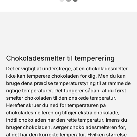
for fastklæbning og bidrager
til en ensartet produktfinish.
Perfekt til virksomheder, der
ønsker effektiv drift og
pålidelige resultater i deres
produktionsflow.
Produktdetaljer: Bredde: 200
mm Vægt: ± 8,8 kg pr. rulle
Prisen er pr. rulle.
Chokoladesmelter til temperering
Det er vigtigt at understrege, at en chokoladesmelter
ikke kan temperere chokoladen for dig. Men du kan
bruge dens præcise temperaturstyring til at ramme de
rigtige temperaturer. Det fungerer sådan, at du først
smelter chokoladen til den ønskede temperatur.
Herefter skruer du ned for temperaturen på
chokoladesmelteren og tilføjer ekstra chokolade,
indtil chokoladen har den rette temperatur. Imens du
bruger chokoladen, sørger chokoladesmelteren for,
at det har den korrekte temperatur. Hvilken størrelse