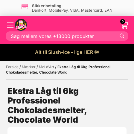
Sikker betaling
Dankort, MobilePay, VISA, Mastercard, EAN
0
Alt til Slush-Ice - lige HER 🌞
Forside
/
Mærker
/
Mol d'Art
/ Ekstra Låg til 6kg Professionel
Måske kunne nogle af disse
☓
Chokoladesmelter, Chocolate World
produkter have din interesse?
Ekstra Låg til 6kg
Professionel
Chokoladesmelter,
Chocolate World