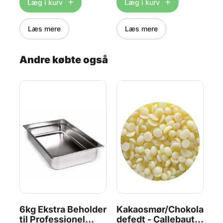
Læg i kurv
Læg i kurv
Læs mere
Læs mere
er
°
ur
m
Andre købte også
f
t
ter
i
ing
d
tra
6kg Ekstra Beholder
Kakaosmør/Chokola
Di
t -
MED
til Professionel
defedt - Callebaut,
T