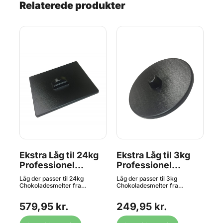
Relaterede produkter
l
Ekstra Låg til 24kg
Ekstra Låg til 3kg
24
,
Professionel
Professionel
Be
Chokoladesmelter,
Chokoladesmelter,
Pr
Låg der passer til 24kg
Låg der passer til 3kg
Rus
Chocolate World
Chocolate World
C
Chokoladesmelter fra
Chokoladesmelter fra
til
lter
Chocolate World og Mol d'Art
Chocolate World Passer bl.a.
Cho
C
ld.
med flere. Størrelse: ca.
til denne HER smelter og
med
579,95 kr.
249,95 kr.
1.
nde
325x530x15 mm Passer bl.a.
denne HER ekstra beholder.
32
i.
til denne HER smelter og
bl.
s
denne HER ekstra beholder.
Låg