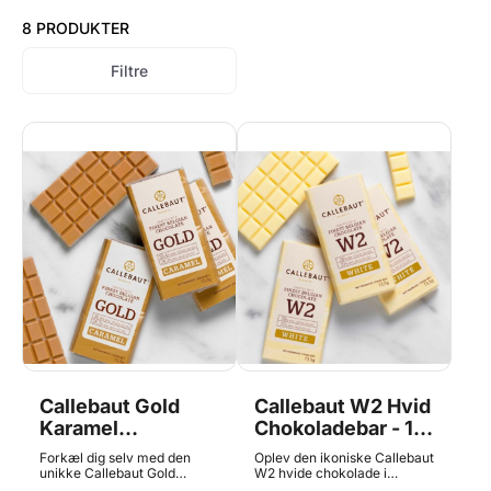
8 PRODUKTER
Filtre
Callebaut Gold
Callebaut W2 Hvid
Karamel
Chokoladebar - 1
Chokoladebar - 1
stk. Napolitains
Forkæl dig selv med den
Oplev den ikoniske Callebaut
stk. Napolitains
unikke Callebaut Gold
W2 hvide chokolade i
karamelchokolade i praktisk
praktisk Napolitains-format.