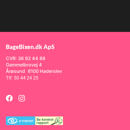
salt Format: Napolitains
mini-chokoladebar En lille
chokolade med stor
karamelsmag og ægte
belgisk chokoladekvalitet.
BageBixen.dk ApS
CVR: 36 92 44 89
Gammelbrovej 4
Årøsund 6100 Haderslev
Tlf: 50 44 24 25