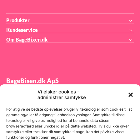
Produkter
Kundeservice
Om BageBixen.dk
BageBixen.dk ApS
Vi elsker cookies -
Tilmeld dig vores nyhedsbrev og modtag gode tilbud
administrer samtykke
samt spændende produktnyheder direkte i din
indbakke.
For at give de bedste oplevelser bruger vi teknologier som cookies til at
gemme og/eller få adgang til enhedsoplysninger. Samtykke til disse
teknologier vil give os mulighed for at behandle data såsom
browseradfærd eller unikke id'er på dette websted. Hvis du ikke giver
samtykke eller trækker dit samtykke tilbage, kan det påvirke visse
funktioner og funktioner negativt.