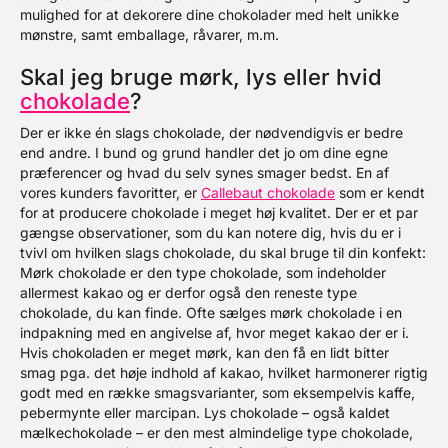
mulighed for at dekorere dine chokolader med helt unikke
mønstre, samt emballage, råvarer, m.m.
Skal jeg bruge mørk, lys eller hvid
chokolade
?
Der er ikke én slags chokolade, der nødvendigvis er bedre
end andre. I bund og grund handler det jo om dine egne
præferencer og hvad du selv synes smager bedst. En af
vores kunders favoritter, er
Callebaut chokolade
som er kendt
for at producere chokolade i meget høj kvalitet. Der er et par
gængse observationer, som du kan notere dig, hvis du er i
tvivl om hvilken slags chokolade, du skal bruge til din konfekt:
Mørk chokolade er den type chokolade, som indeholder
allermest kakao og er derfor også den reneste type
chokolade, du kan finde. Ofte sælges mørk chokolade i en
indpakning med en angivelse af, hvor meget kakao der er i.
Hvis chokoladen er meget mørk, kan den få en lidt bitter
smag pga. det høje indhold af kakao, hvilket harmonerer rigtig
godt med en række smagsvarianter, som eksempelvis kaffe,
pebermynte eller marcipan. Lys chokolade – også kaldet
mælkechokolade – er den mest almindelige type chokolade,