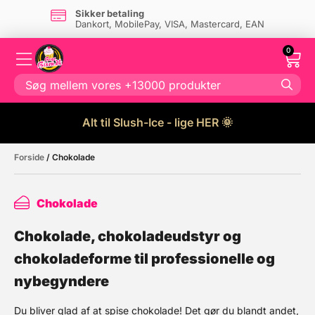
Sikker betaling
Dankort, MobilePay, VISA, Mastercard, EAN
0
Alt til Slush-Ice - lige HER 🌞
Forside
/ Chokolade
Chokolade
Chokolade, chokoladeudstyr og
chokoladeforme til professionelle og
nybegyndere
Du bliver glad af at spise chokolade! Det gør du blandt andet,