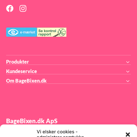
Produkter
Kundeservice
Om BageBixen.dk
BageBixen.dk ApS
Vi elsker cookies -
Tilmeld dig vores nyhedsbrev og modtag gode tilbud