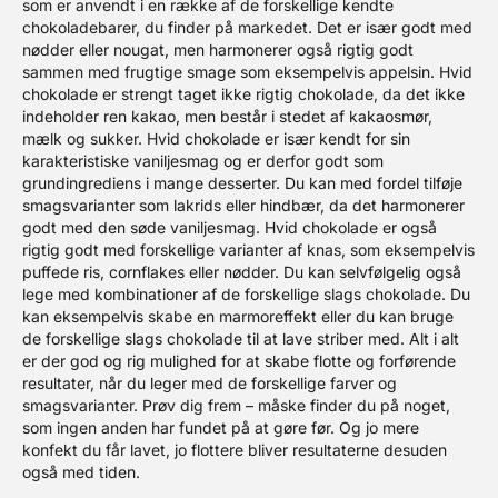
som er anvendt i en række af de forskellige kendte
chokoladebarer, du finder på markedet. Det er især godt med
nødder eller nougat, men harmonerer også rigtig godt
sammen med frugtige smage som eksempelvis appelsin. Hvid
chokolade er strengt taget ikke rigtig chokolade, da det ikke
indeholder ren kakao, men består i stedet af kakaosmør,
mælk og sukker. Hvid chokolade er især kendt for sin
karakteristiske vaniljesmag og er derfor godt som
grundingrediens i mange desserter. Du kan med fordel tilføje
smagsvarianter som lakrids eller hindbær, da det harmonerer
godt med den søde vaniljesmag. Hvid chokolade er også
rigtig godt med forskellige varianter af knas, som eksempelvis
puffede ris, cornflakes eller nødder. Du kan selvfølgelig også
lege med kombinationer af de forskellige slags chokolade. Du
kan eksempelvis skabe en marmoreffekt eller du kan bruge
de forskellige slags chokolade til at lave striber med. Alt i alt
er der god og rig mulighed for at skabe flotte og forførende
resultater, når du leger med de forskellige farver og
smagsvarianter. Prøv dig frem – måske finder du på noget,
som ingen anden har fundet på at gøre før. Og jo mere
konfekt du får lavet, jo flottere bliver resultaterne desuden
også med tiden.