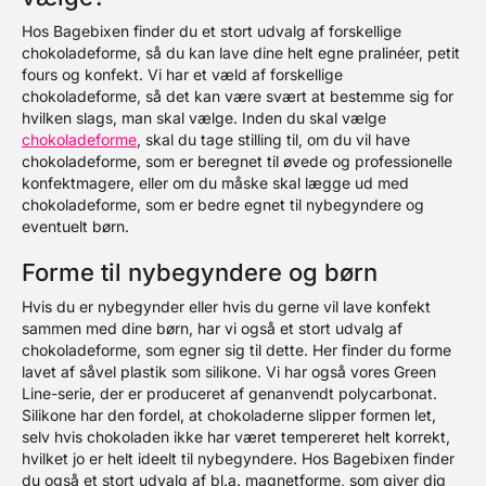
Hos Bagebixen finder du et stort udvalg af forskellige
chokoladeforme, så du kan lave dine helt egne pralinéer, petit
fours og konfekt. Vi har et væld af forskellige
chokoladeforme, så det kan være svært at bestemme sig for
hvilken slags, man skal vælge. Inden du skal vælge
chokoladeforme
, skal du tage stilling til, om du vil have
chokoladeforme, som er beregnet til øvede og professionelle
konfektmagere, eller om du måske skal lægge ud med
chokoladeforme, som er bedre egnet til nybegyndere og
eventuelt børn.
Forme til nybegyndere og børn
Hvis du er nybegynder eller hvis du gerne vil lave konfekt
sammen med dine børn, har vi også et stort udvalg af
chokoladeforme, som egner sig til dette. Her finder du forme
lavet af såvel plastik som silikone. Vi har også vores Green
Line-serie, der er produceret af genanvendt polycarbonat.
Silikone har den fordel, at chokoladerne slipper formen let,
selv hvis chokoladen ikke har været tempereret helt korrekt,
hvilket jo er helt ideelt til nybegyndere. Hos Bagebixen finder
du også et stort udvalg af bl.a. magnetforme, som giver dig