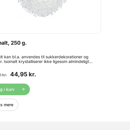
alt, 250 g.
lt kan bl.a. anvendes til sukkerdekorationer og
r. Isomalt krystalliserer ikke ligesom almindeligt
r ved kogning og samtidig modstår denne
rart fugt bedre end almindeligt sukker. Produktet
44,95 kr.
 kr.
r fintmaltet hvid sukker, men bliver gennemsigtig
pvarmning. Normalt varmes isomalt op i en gryde
a. 170 °C Isomalt indeholder ikke sukker. Pakken
older 250 g. isomalt.
 i kurv
s mere