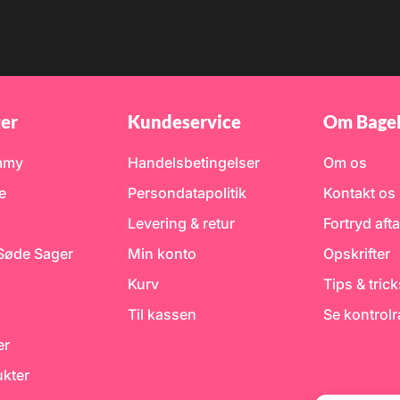
er
Kundeservice
Om Bage
mmy
Handelsbetingelser
Om os
e
Persondatapolitik
Kontakt os
Levering & retur
Fortryd afta
 Søde Sager
Min konto
Opskrifter
Kurv
Tips & tric
Til kassen
Se kontrol
er
kter