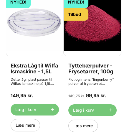
NYHED!
NYHED!
Tilbud
Ekstra Låg til Wilfa
Tyttebærpulver -
Ismaskine - 1,5L
Frysetørret, 100g
Dette låg i plast passer til
Flot og intens "lingonberry"
Wilfas ismaskine på 1,5L
pulver af frysetørret
(ICMS-C15).
tyttebær. Frysetørrede
frugter er meget populære i
149,95 kr.
99,95 kr.
bl.a. flødeboller, mousser,
149,75 kr.
chokoladefyld og meget
mere. Skal opbevares lufttæt
efter åbning, da det ellers
Læg i kurv
Læg i kurv
klumper. Indhold: 100 gram
fordelt i 5x 20g poser
Kornstørrelse: 0-1mm. Føres
Læs mere
også i 20g og 500g portioner
Læs mere