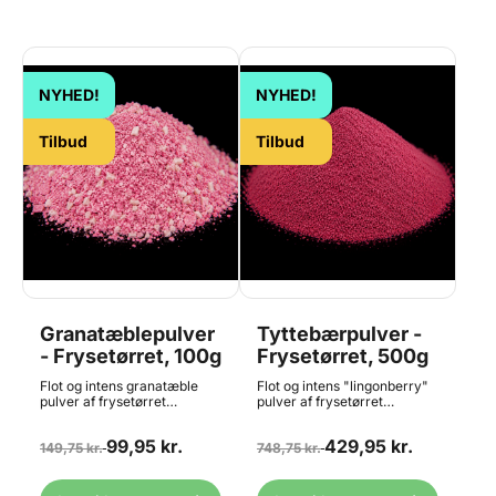
NYHED!
NYHED!
Tilbud
Tilbud
Granatæblepulver
Tyttebærpulver -
- Frysetørret, 100g
Frysetørret, 500g
Flot og intens granatæble
Flot og intens "lingonberry"
pulver af frysetørret
pulver af frysetørret
granatæble kerner
tyttebær. Frysetørrede
/pomegranate. Frysetørrede
frugter er meget populære i
99,95 kr.
429,95 kr.
frugter er meget populære i
149,75 kr.
bl.a. flødeboller, mousser,
748,75 kr.
bl.a. flødeboller, mousser,
chokoladefyld og meget
chokoladefyld og meget
mere. Skal opbevares lufttæt
mere. Skal opbevares lufttæt
efter åbning, da det ellers