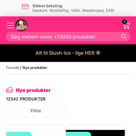
Dansk firma
- og eget lager i Danmark
0
Alt til Slush-Ice - lige HER 🌞
Forside
/ Nye produkter
Nye produkter
12542 PRODUKTER
Filtre