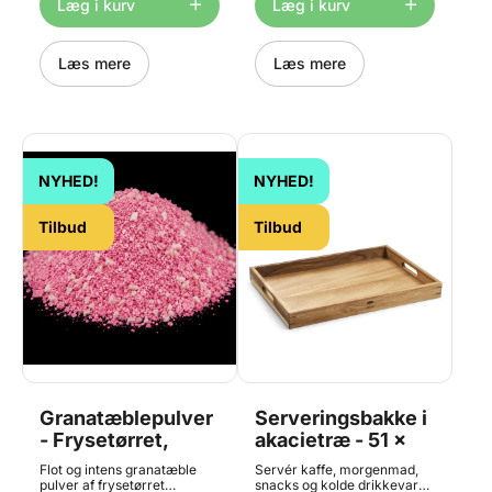
Læg i kurv
Læg i kurv
efter åbning, da det ellers
klumper. Indhold: 500 gram
klumper. Indhold: 100 gram
fordelt i 25x 20g poser
fordelt i 5x 20g poser
Kornstørrelse: 0-1mm. Føres
Kornstørrelse: 0-2mm. Føres
også i 20g og 100g portioner
Læs mere
Læs mere
også i 20g og 500g portioner
NYHED!
NYHED!
Tilbud
Tilbud
Granatæblepulver
Serveringsbakke i
- Frysetørret,
akacietræ - 51 x
500g
35 cm, HOLM
Flot og intens granatæble
Servér kaffe, morgenmad,
pulver af frysetørret
snacks og kolde drikkevarer