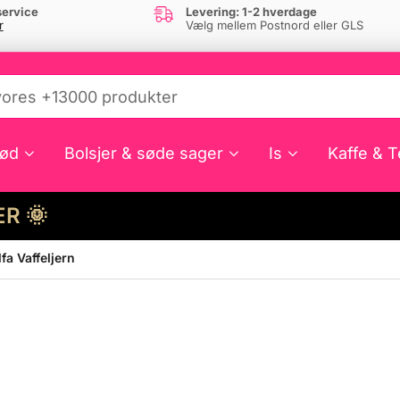
ervice
Levering: 1-2 hverdage
r
Vælg mellem Postnord eller GLS
ød
Bolsjer & søde sager
Is
Kaffe & T
HER 🌞
fa Vaffeljern