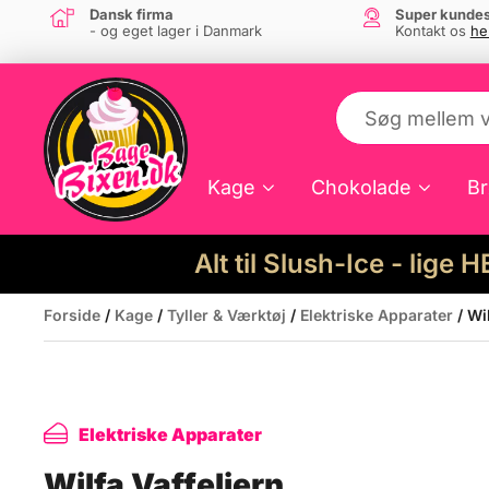
Dansk firma
Super kundes
- og eget lager i Danmark
Kontakt os
he
Kage
Chokolade
Br
Alt til Slush-Ice - lige 
Forside
/
Kage
/
Tyller & Værktøj
/
Elektriske Apparater
/ Wil
Elektriske Apparater
Wilfa Vaffeljern