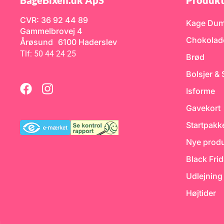
BageBixen.dk ApS
Produkt
CVR: 36 92 44 89
Kage Du
Gammelbrovej 4
Chokolad
Årøsund 6100 Haderslev
Tlf: 50 44 24 25
Brød
Bolsjer &
Isforme
Gavekort
Startpakk
Nye produ
Black Fri
Udlejning
Højtider