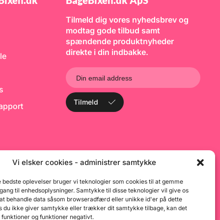
Bixen.dk
BageBixen.dk ApS
Tilmeld dig vores nyhedsbrev og
modtag gode tilbud samt
spændende produktnyheder
direkte i din indbakke.
le
ks
Tilmeld
rapport
Vi elsker cookies - administrer samtykke
e bedste oplevelser bruger vi teknologier som cookies til at gemme
dgang til enhedsoplysninger. Samtykke til disse teknologier vil give os
 at behandle data såsom browseradfærd eller unikke id'er på dette
 du ikke giver samtykke eller trækker dit samtykke tilbage, kan det
 funktioner og funktioner negativt.