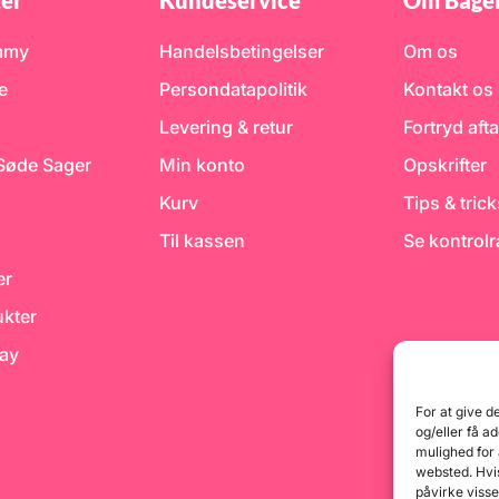
er
Kundeservice
Om Bage
mmy
Handelsbetingelser
Om os
e
Persondatapolitik
Kontakt os
Levering & retur
Fortryd afta
 Søde Sager
Min konto
Opskrifter
Kurv
Tips & tric
Til kassen
Se kontrol
er
kter
day
For at give d
og/eller få a
mulighed for
websted. Hvis
påvirke visse