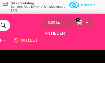
Sikker betaling
Dankort, MobilePay, VISA, Mastercard,
EAN
0
0,00
kr.
NYHEDER
e
OUTLET