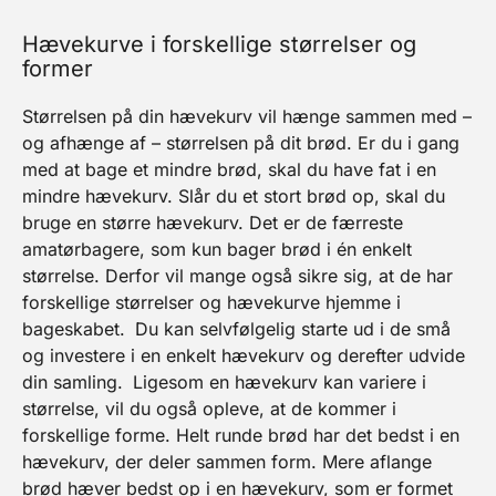
Hævekurve i forskellige størrelser og
former
Størrelsen på din hævekurv vil hænge sammen med –
og afhænge af – størrelsen på dit brød. Er du i gang
med at bage et mindre brød, skal du have fat i en
mindre hævekurv. Slår du et stort brød op, skal du
bruge en større hævekurv. Det er de færreste
amatørbagere, som kun bager brød i én enkelt
størrelse. Derfor vil mange også sikre sig, at de har
forskellige størrelser og hævekurve hjemme i
bageskabet.
Du kan selvfølgelig starte ud i de små
og investere i en enkelt hævekurv og derefter udvide
din samling.
Ligesom en hævekurv kan variere i
størrelse, vil du også opleve, at de kommer i
forskellige forme. Helt runde brød har det bedst i en
hævekurv, der deler sammen form. Mere aflange
brød hæver bedst op i en hævekurv, som er formet