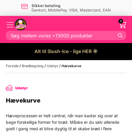
Dansk firma
- og eget lager i Danmark
0
Alt til Slush-Ice - lige HER 🌞
Forside
/
Brødbagning
/
Udstyr
/ Hævekurve
Udstyr
Hævekurve
Hæveprocessen er helt central, når man kaster sig over at
bage forskellige former for brød. Måske er du selv allerede
godt i gang med at blive dygtig til at skabe brød i flere