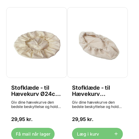
Stofklæde - til
Stofklæde - til
Hævekurv Ø24cm,
Hævekurv
Rund
30x15cm, Oval
Giv dine hævekurve den
Giv dine hævekurve den
bedste beskyttelse og hold
bedste beskyttelse og hold
dem rene med dette
dem rene med dette
praktiske hørstofklæde, som
praktiske hørstofklæde, som
29,95 kr.
29,95 kr.
passer til runde hævekurve i
passer til ovale hævekurve i
fx rattan eller plast med mål
fx rattan eller plast med mål
omkring Ø24 cm - passer
omkring 30 x 15 cm - passer
også til lidt større og mindre
også til lidt større og mindre
Få mail når lager
Læg i kurv
kurve. Nem
kurve. Nem