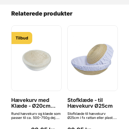
Relaterede produkter
Tilbud
Hævekurv med
Stofklæde - til
Re
Klæde - Ø20cm
Hævekurv Ø25cm
H
Rund, Rattan
lær
Rund hævekurv og klæde som
Stofklæde til hævekurv
Ren
passer til ca. 500-750g dej.
Ø25cm i fx rattan eller plast.
hol
Gør brødbagningen endnu
Fremstillet af bomuld med
bru
nemmere og mere
elastisk kant for let
hyg