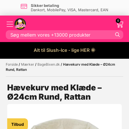
Sikker betaling
Dankort, MobilePay, VISA, Mastercard, EAN
0
Alt til Slush-Ice - lige HER 🌞
Forside
/
Mærker
/
BageBixen.dk
/ Hævekurv med Klæde – Ø24cm
Måske kunne nogle af disse
☓
Rund, Rattan
produkter have din interesse?
Hævekurv med Klæde –
Ø24cm Rund, Rattan
Tilbud