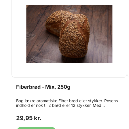
Fiberbrød - Mix, 250g
Bag lækre aromatiske Fiber brød eller stykker. Posens
indhold er nok til 2 brød eller 12 stykker. Med
cikoriarodsfiber, havre- og kartoffelflager og maltmel af
hvede og byg. Blandingen er et brødmix koncentrat af
29,95 kr.
udvalgte specialråvarer, som er nøje sammensat til at
give både smag og aroma - men også sprød skorpe,
længere holdbarhed og en lækker krumme.