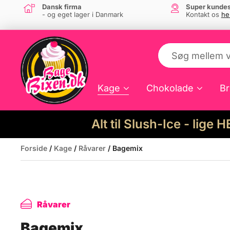
Dansk firma
Super kundes
- og eget lager i Danmark
Kontakt os
he
Kage
Chokolade
Br
Alt til Slush-Ice - lige 
Forside
/
Kage
/
Råvarer
/ Bagemix
Råvarer
Bagemix