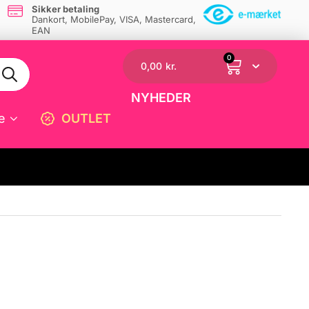
Sikker betaling
Dankort, MobilePay, VISA, Mastercard,
EAN
0
0,00
kr.
NYHEDER
e
OUTLET