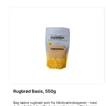
18-20 papirmuffinsforme i en muffinsbageplade og fyld
formene ca. halv op. Bages i ca. 20 minutter. Indhold: 1
kg
Rugbrød Basis, 550g
Bag lækre rugbrød som fra håndværksbageren - med