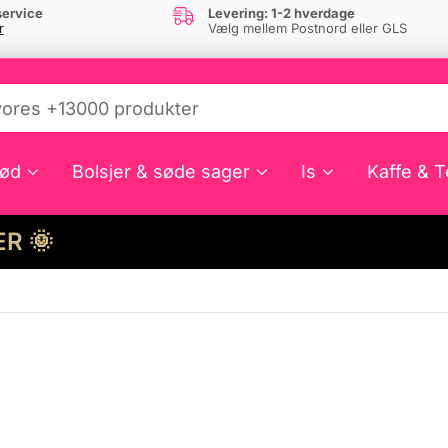
ervice
Levering: 1-2 hverdage
r
Vælg mellem Postnord eller GLS
ød
Bolsjer & søde sager
Is
Kaffe & T
HER 🌞