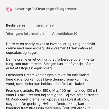
Levering: 1-2 hverdage på lagervarer
Beskrivelse
Ingredienser
Yderligere information
Anmeldelser (0)
Dette er en handy mix til at lave en let og luftigt snehvid
creme med vaniljesmag. Brug cremen til dekoration af
cupcakes og kager.
Denne creme er let og hurtig at forberede og er ikke så
tung som buttercream. Smager kun let af vanilje, så det
er let at tilføje sin egen smag.
Enchanted Cream kan bruges direkte fra køleskabet i
flere dage. Du kan også lave denne creme kun med
vand, som derfor kan holdes uden for køleskabet.
Fremgangsmåde: Pisk 150 g Mix, 100 ml mælk og 100 ml
vand i 3 minutter ved høj hastighed. Føj evt. smagsstoffer
til. Produceret creme kan opbevares i køleskab i 5-6
dage, rør før genbrug. Hvis det foretrækkes, kan
blanding fremstilles kun med mælk (200 ml) eller kun