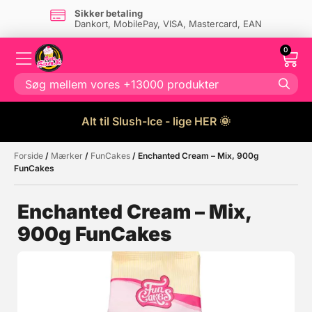
Sikker betaling
Dankort, MobilePay, VISA, Mastercard, EAN
0
Alt til Slush-Ice - lige HER 🌞
Forside
/
Mærker
/
FunCakes
/ Enchanted Cream – Mix, 900g
Måske kunne nogle af disse
☓
FunCakes
produkter have din interesse?
Enchanted Cream – Mix,
900g FunCakes