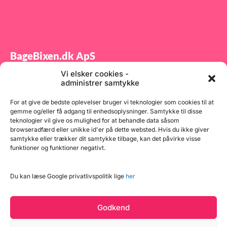
BageBixen.dk ApS
Vi elsker cookies -
Tilmeld dig vores nyhedsbrev og modtag gode tilbud
administrer samtykke
samt spændende produktnyheder direkte i din
indbakke.
For at give de bedste oplevelser bruger vi teknologier som cookies til at
gemme og/eller få adgang til enhedsoplysninger. Samtykke til disse
teknologier vil give os mulighed for at behandle data såsom
browseradfærd eller unikke id'er på dette websted. Hvis du ikke giver
samtykke eller trækker dit samtykke tilbage, kan det påvirke visse
funktioner og funktioner negativt.
Tilmeld
Du kan læse Google privatlivspolitik lige
her
Godkend