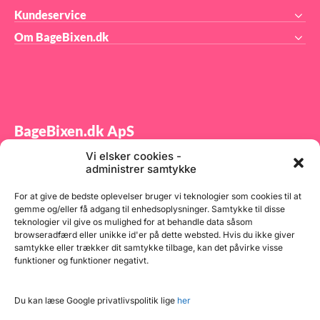
Kundeservice
Om BageBixen.dk
BageBixen.dk ApS
Vi elsker cookies -
Tilmeld dig vores nyhedsbrev og modtag gode tilbud
administrer samtykke
samt spændende produktnyheder direkte i din
indbakke.
For at give de bedste oplevelser bruger vi teknologier som cookies til at
gemme og/eller få adgang til enhedsoplysninger. Samtykke til disse
teknologier vil give os mulighed for at behandle data såsom
browseradfærd eller unikke id'er på dette websted. Hvis du ikke giver
samtykke eller trækker dit samtykke tilbage, kan det påvirke visse
funktioner og funktioner negativt.
Tilmeld
Du kan læse Google privatlivspolitik lige
her