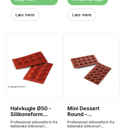
Tåler maskinopvask, men af
26.213.77.0065
hensyn til sæberester
anbefales der altid
håndopvask til
Læs mere
Læs mere
silikoneforme. Tåler op til
+230°C og ned til -60°C .
Easy Choc Silikomart
22.165.77.0265
Halvkugle Ø50 -
Mini Dessert
Silikoneform
Round -
SF004, Silikomart
Silikoneform
Professionel silikoneform fra
Professionel silikoneform fra
SF178, Silikomart
Itallienske Silikomart.
Italienske Silikomart.