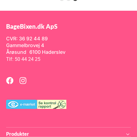
BPA-fri plast, der er
ekstremt holdbar, brudsikker
og modstandsdygtig over for
pletter og lugt. Det er et
sikkert og miljøvenligt
alternativ til glas og
BageBixen.dk ApS
traditionel plast, ideelt til
fødevarekontakt.
Chokoladerne måler hver
CVR: 36 92 44 89
ca. 12 x 82 x h10 mm
Gammelbrovej 4
Volume: 9 ml pr. chokolade
Varenummer:
Årøsund 6100 Haderslev
25.945.86.0065
Tlf: 50 44 24 25
Produkter