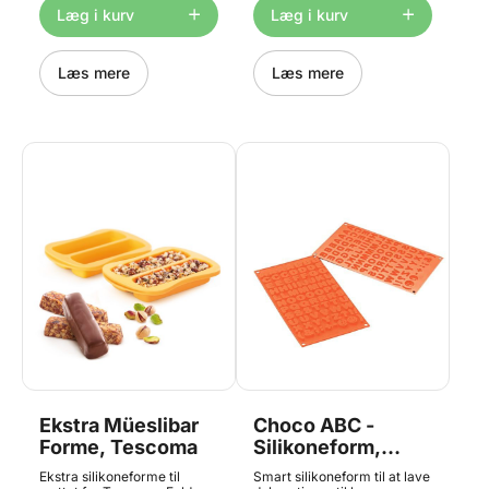
anbefales der altid
men af hensyn til sæberester
Læg i kurv
Læg i kurv
håndopvask til
anbefales der altid
silikoneforme. Tåler op til
håndopvask til
220 grader og ned til -20
silikoneforme. Tåler op til
grader. Ca. samlet
+230°C og ned til -60°C .
Læs mere
Læs mere
formstørrelse: 230 mm x 125
22.122.77.0065
mm Færdig størrelse på
diamanter (stor x 11 stk) - 25
mm høj x 25 mm bred
Færdig størrelse på
diamanter (lille x 16 stk) - 20
mm høj x 15 mm bred
Ekstra Müeslibar
Choco ABC -
Forme, Tescoma
Silikoneform,
Silikomart
Ekstra silikoneforme til
Smart silikoneform til at lave