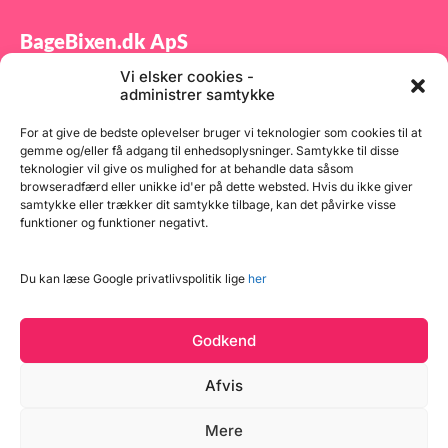
BageBixen.dk ApS
Vi elsker cookies -
Tilmeld dig vores nyhedsbrev og modtag gode tilbud
administrer samtykke
samt spændende produktnyheder direkte i din
indbakke.
For at give de bedste oplevelser bruger vi teknologier som cookies til at
gemme og/eller få adgang til enhedsoplysninger. Samtykke til disse
teknologier vil give os mulighed for at behandle data såsom
browseradfærd eller unikke id'er på dette websted. Hvis du ikke giver
samtykke eller trækker dit samtykke tilbage, kan det påvirke visse
funktioner og funktioner negativt.
Tilmeld
Du kan læse Google privatlivspolitik lige
her
Godkend
Afvis
Mere
Copyright © 2026 BageBixen.dk