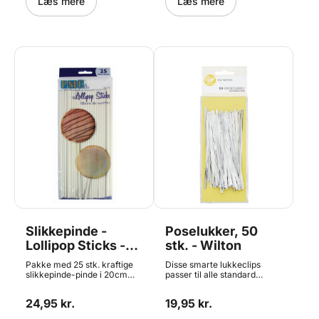
Læs mere
Læs mere
Slikkepinde -
Poselukker, 50
Lollipop Sticks -
stk. - Wilton
20cm, 25 stk
Pakke med 25 stk. kraftige
Disse smarte lukkeclips
slikkepinde-pinde i 20cm
passer til alle standard
længde. Kraftig kvalitet,
slikposer - de kan f.eks.
lavet af hårdt rullet papir.
bruges til julegodteposer,
24,95 kr.
19,95 kr.
Perfekte til
slikposer til fødselsdag og
slikkepinde/lollipops,
lign. De måler ca. 7,5cm.