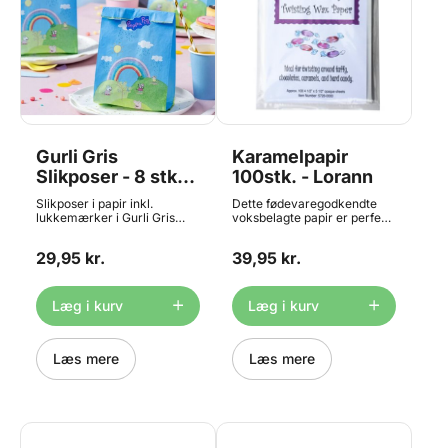
Gurli Gris
Karamelpapir
Slikposer - 8 stk.,
100stk. - Lorann
Dr. Oetker
Slikposer i papir inkl.
Dette fødevaregodkendte
lukkemærker i Gurli Gris
voksbelagte papir er perfekt
tema. Perfekte til indpakning
til håndindpakning af bolsjer
af snacks til
eller andet slik. BEMÆRK:
29,95 kr.
39,95 kr.
børnefødselsdagen. Egnet til
Fremstillingsprocessen
kontakt med alle slags
resulterer i en skinnende
fødevarer, bl.a. til slik, frugt
side og en mat side - begge
og små gaveartikler. Indhold:
sider af papiret vokses ens.
Læg i kurv
Læg i kurv
8 stk.
Begge sider af papiret er
egnet til kontakt med slik.
Læs mere
Læs mere