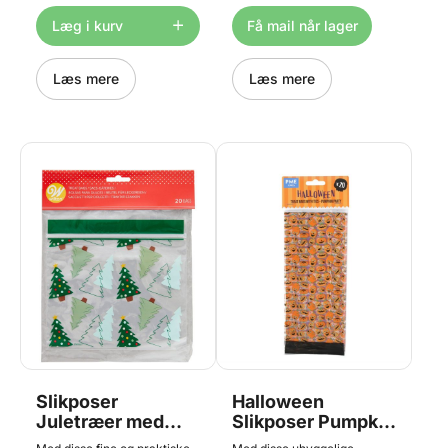
cakepops og meget mere!
Indhold: 50 poselukkere i
Tåler ikke at blive bagt i ovn.
sølv.
Læg i kurv
Få mail når lager
Læs mere
Læs mere
Slikposer
Halloween
Juletræer med
Slikposer Pumpkin
Genluk, 20 stk. -
Party - 20 stk.,