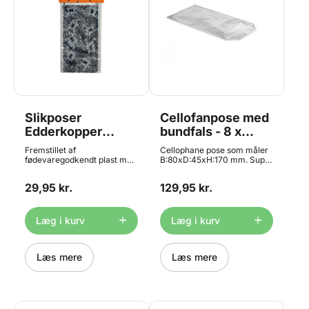
Slikposer
Cellofanpose med
Edderkopper
bundfals - 8 x
Halloween, 20 stk.
17cm , 100 stk.
Fremstillet af
Cellophane pose som måler
- Decora
fødevaregodkendt plast med
B:80xD:45xH:170 mm. Super
kileformet bund. Ideel til af
fin ståpose til chokolade, slik,
kiks, chokolade, bolsjer,
bolsjer og meget mere.
29,95 kr.
129,95 kr.
cake pops og slik. Pakken
Pakke med 100 stk. Egnet til
indeholder 20 poser. En
kontakt med fødevarer.
oplagt ide til halloween!
Materiale: OPP/Cellophane
Indhold: 20 plastik poser ( ca.
Bånd og klistermærker
Læg i kurv
Læg i kurv
12,5 x 24 cm )
medfølger ikke.
Læs mere
Læs mere