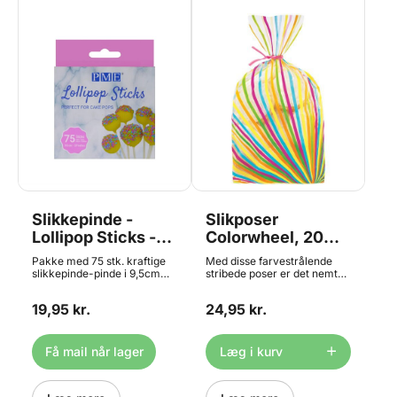
Slikkepinde -
Slikposer
Lollipop Sticks -
Colorwheel, 20
9,5cm, 75 stk
stk. - Wilton
Pakke med 75 stk. kraftige
Med disse farvestrålende
slikkepinde-pinde i 9,5cm
stribede poser er det nemt
længde. Kraftig kvalitet,
og enkelt, at indpakke dine
lavet af hårdt rullet papir.
hjemmelavede lækkerier -
19,95 kr.
24,95 kr.
Perfekte til
alt fra chokolade og cookies
slikkepinde/lollipops,
til vingummibamser og
cakepops og meget mere!
slikkepinde! Indhold: 20
Tåler ikke at blive bagt i ovn.
poser ( ca. 10,1 x 24,1 cm ) 20
Få mail når lager
Læg i kurv
lukkeclips