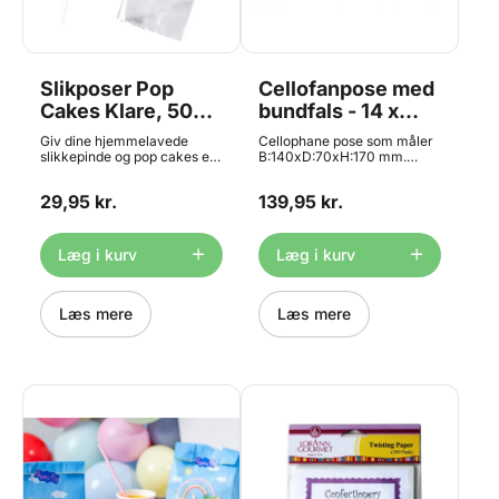
Slikposer Pop
Cellofanpose med
Cakes Klare, 50
bundfals - 14 x
stk. - Wilton
17cm , 100 stk.
Giv dine hjemmelavede
Cellophane pose som måler
slikkepinde og pop cakes et
B:140xD:70xH:170 mm.
flot afsluttende touch ved at
Super fin ståpose til
pakke dem i disse
chokolade, slik, bolsjer og
29,95 kr.
139,95 kr.
transparente poser, Lollipop
meget mere. Pakke med 100
Bags Clear pk/50 fra Wilton.
stk. Egnet til kontakt med
Størrelse: 7,5 x 10 cm.
fødevarer. Materiale:
Indhold: 50 poser.
OPP/Cellophane Bånd og
Læg i kurv
Læg i kurv
klistermærker medfølger
ikke.
Læs mere
Læs mere