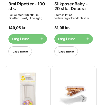
3ml Pipetter - 100
Slikposer Baby -
stk.
20 stk., Decora
Pakke med 100 stk 3ml
Fremstillet af
pipetter i plast, til nøjagtig
fødevaregodkendt plast med
opmåling af flydende farver
kileformet bund. Ideel til kiks,
og smagsstoffer m.m..
chokolade, bolsjer, cake
149,95 kr.
31,95 kr.
Bruges bl.a. til at dosere og
pops og slik. Pakken
flytte airbrush farver. Kan
indeholder 20 poser. En
bruges igen og igen, men da
oplagt ide til babyshower,
de er meget svære at få helt
barnedåb, navngivningsfest
Læg i kurv
Læg i kurv
rene, anbefales det kun at
eller lign. Indhold: 20 plastik
bruge dem én gang. Findes
poser ( ca. 12,5 x 24 cm )
også i pakker med kun 10
stk.
Læs mere
Læs mere