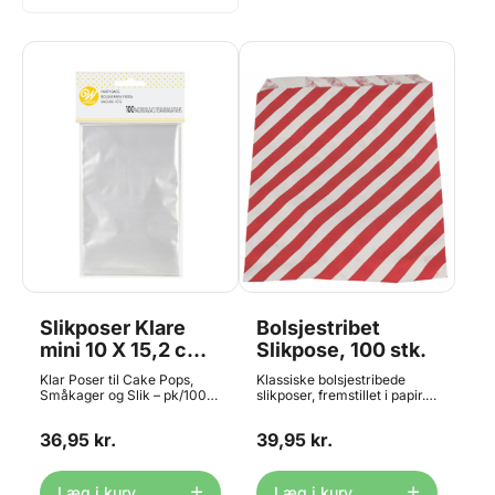
Slikposer Klare
Bolsjestribet
mini 10 X 15,2 cm,
Slikpose, 100 stk.
100 stk. - Wilton
Klar Poser til Cake Pops,
Klassiske bolsjestribede
Småkager og Slik – pk/100
slikposer, fremstillet i papir.
Disse gennemsigtige poser
Egnet til kontakt med alle
er perfekte til indpakning af
slags fødevarer, bl.a. til slik,
36,95 kr.
39,95 kr.
cake pops, småkager og
frugt og små gaveartikler.
andre lækre godbidder. Den
Hver pose måler ca. 17,5 x 12
ekstra høje størrelse gør
cm. Striberne er flot klar rød.
dem ideelle til længere
Læg i kurv
Læg i kurv