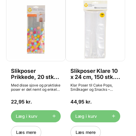
Slikposer
Slikposer Klare 10
Prikkede, 20 stk. -
x 24 cm, 150 stk. -
Wilton
Wilton
Med disse sjove og praktiske
Klar Poser til Cake Pops,
poser er det nemt og enkelt,
Småkager og Snacks –
at indpakke dine
pk/150 Disse gennemsigtige
hjemmelavede lækkerier -
poser er perfekte til
22,95 kr.
44,95 kr.
alt fra chokolade og cookies
indpakning af cake pops,
til vingummibamser og
småkager og andre søde
slikkepinde. Indhold: 20
lækkerier. Den ekstra lange
plastik poser ( ca. 10 x 5 x 24
størrelse gør dem ideelle til
Læg i kurv
Læg i kurv
cm.) 20 lukkeclips
længere snacks som
slikkepinde, cake pops og
saltstænger. Pakken
Læs mere
indeholder sølvfarvede
Læs mere