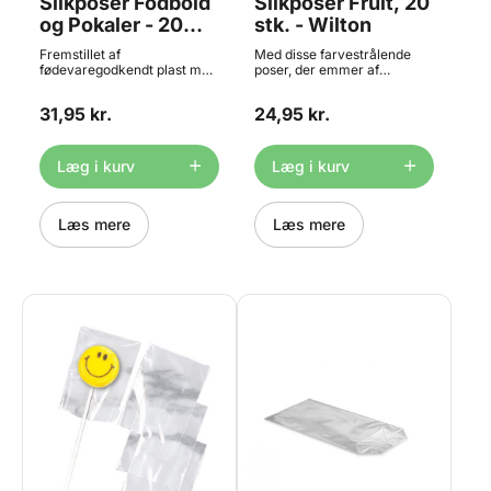
Slikposer Fodbold
Slikposer Fruit, 20
og Pokaler - 20
stk. - Wilton
stk., Decora
Fremstillet af
Med disse farvestrålende
fødevaregodkendt plast med
poser, der emmer af
kileformet bund. Ideel til kiks,
sommer, er det nemt og
chokolade, bolsjer, cake
enkelt, at indpakke dine
31,95 kr.
24,95 kr.
pops og slik. Pakken
hjemmelavede lækkerier -
indeholder 20 poser. En
alt fra chokolade og cookies
oplagt ide til
til vingummibamser og
børnefødselsdag,
slikkepinde! Indhold: 20
Læg i kurv
Læg i kurv
fodboldkampen eller lign.
poser ( ca. 10 x 24 cm ) 20
Indhold: 20 plastik poser ( ca.
lukkeclips
12,5 x 24 cm )
Læs mere
Læs mere