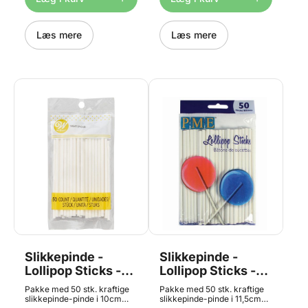
snacks som slikkepinde,
cake pops og saltstænger.
Pakken inkluderer
sølvfarvede twistbånd, så
Læs mere
Læs mere
poserne nemt kan lukkes
sikkert. Perfekte til festlige
lejligheder, gaveindpakning
eller blot til opbevaring af
dine hjemmebagte
lækkerier. Gennemsigtige
poser til cake pops,
småkager og andre søde
sager Inkluderer sølvfarvede
twistbånd for nem lukning
Klar plast gør det let at se
indholdet Mål: 10 x 15,2 cm
Antal: 100 poser & 100
twistbånd
Slikkepinde -
Slikkepinde -
Lollipop Sticks -
Lollipop Sticks -
10cm, 50 stk
11,5cm, 50 stk
Pakke med 50 stk. kraftige
Pakke med 50 stk. kraftige
slikkepinde-pinde i 10cm
slikkepinde-pinde i 11,5cm