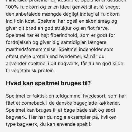
100% fuldkorn og er en ideel genvej til at få sneget
den anbefalede mængde dagligt indtag af fuldkorn
ind i din kost. Speltmel har også en skøn smag og
giver dit brød en god struktur og en flot farve.
Speltmel har et højt fiberindhold, som er godt for
fordøjelsen og giver dig samtidig en længere
mæthedsfornemmelse. Speltmel indeholder som
oftest mere protein end hvedemel, så når du
anvender speltmel i dit bagværk, får du en god kilde
til vegetabilsk protein.
Hvad kan speltmel bruges til?
Speltmel er faktisk en ældgammel hvedesort, som har
fået et comeback i de danske bageglade køkkener.
Speltmel kan bruges til at bage både salt og sødt
bagværk. Her har du nogle eksempler på, hvilken
type bagværk, du kan anvende spelt i: