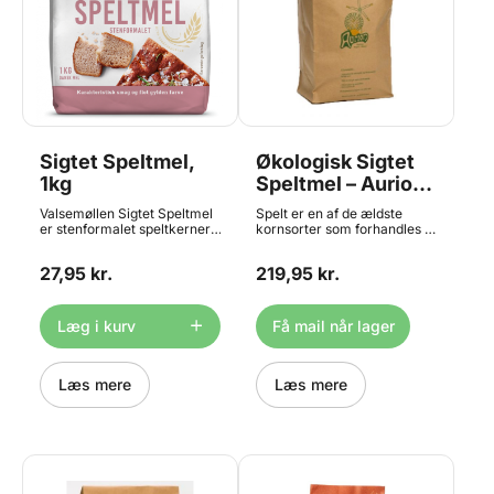
Sigtet Speltmel,
Økologisk Sigtet
1kg
Speltmel – Aurion,
5kg
Valsemøllen Sigtet Speltmel
Spelt er en af de ældste
er stenformalet speltkerner,
kornsorter som forhandles i
hvor grove skaldele er sigtet
Danmark. I forhold til
fra - dette giver dit bagværk
almindelig hvede, smager
27,95 kr.
219,95 kr.
en rustik karakter. Melet
speltmel af mere og brødet
giver en karakteristisk smag
bliver mere gyldent.
og flot gylden farve til dit
Aromaen er også kraftigere.
bagværk. Pose med 1kg
Bager du med speltmel skal
Læg i kurv
Få mail når lager
Valsemøllen bruger kun de
du passe på ikke at ælte din
bedste råvarer – fra de
dej for meget – højst 5-8
bedste marker. Kornet er
minutter. Ellers bliver din dej
dyrket uden brug af
Læs mere
for blød. Speltmel binder
Læs mere
stråforkorter og
mere vand end almindelig
nedvisningsmidler. Derfor
hvedemel, så husk at tilsætte
kan du altid være sikker på,
mere væde hvis du skifter
at du bager med dansk mel
hvede ud med spelt i en
af højeste kvalitet – dyrket,
opskrift. Stor pose med 5kg
høstet og malet i Danmark.
OBS: Bedst før dato på dette
produkt er ned til 1 måned