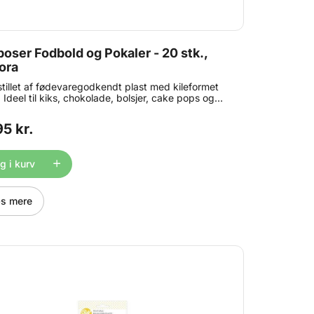
poser Fodbold og Pokaler - 20 stk.,
ora
tillet af fødevaregodkendt plast med kileformet
 Ideel til kiks, chokolade, bolsjer, cake pops og
 Pakken indeholder 20 poser. En oplagt ide til
fødselsdag, fodboldkampen eller lign. Indhold: 20
95 kr.
ik poser ( ca. 12,5 x 24 cm )
 i kurv
s mere