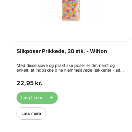
Slikposer Prikkede, 20 stk. - Wilton
Med disse sjove og praktiske poser er det nemt og
enkelt, at indpakke dine hjemmelavede lækkerier - alt
fra chokolade og cookies til vingummibamser og
slikkepinde. Indhold: 20 plastik poser ( ca. 10 x 5 x 24
22,95 kr.
cm.) 20 lukkeclips
Læg i kurv
Læs mere