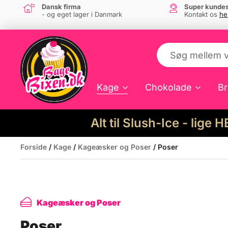
Dansk firma
Super kundes
- og eget lager i Danmark
Kontakt os
he
Kage
Chokolade
Br
Alt til Slush-Ice - lige 
Forside
/
Kage
/
Kageæsker og Poser
/ Poser
Kageæsker og Poser
Poser