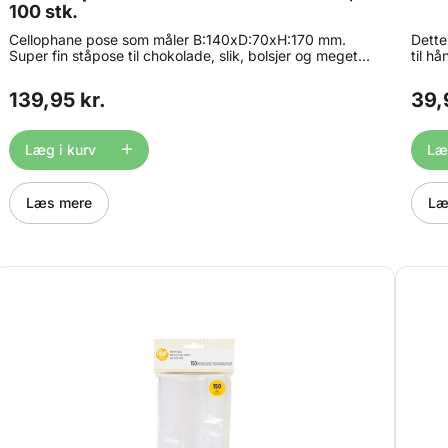
100 stk.
Cellophane pose som måler B:140xD:70xH:170 mm.
Dette
Super fin ståpose til chokolade, slik, bolsjer og meget
til h
mere. Pakke med 100 stk. Egnet til kontakt med
Frems
fødevarer. Materiale: OPP/Cellophane Bånd og
en ma
139,95 kr.
39,
klistermærker medfølger ikke.
sider 
Læg i kurv
Læg
Læs mere
Læ