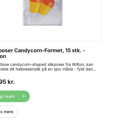
poser Candycorn-Formet, 15 stk. -
ton
isse candycorn-shaped slikposer fra Wilton, kan
dele dit halloweenslik på en sjov måde - fyld den
. med popcorn, slik, nødder m.m. Indhold: 15 poser
 27,9 cm ) 15 lukkeclips
95 kr.
 i kurv
s mere