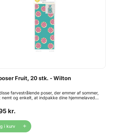
poser Fruit, 20 stk. - Wilton
isse farvestrålende poser, der emmer af sommer,
t nemt og enkelt, at indpakke dine hjemmelavede
rier - alt fra chokolade og cookies til
mmibamser og slikkepinde! Indhold: 20 poser ( ca.
95 kr.
24 cm ) 20 lukkeclips
 i kurv