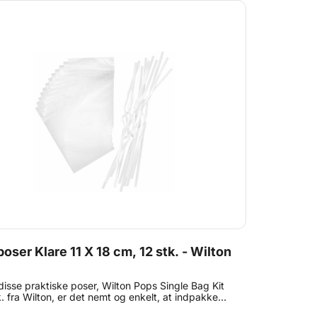
poser Klare 11 X 18 cm, 12 stk. - Wilton
isse praktiske poser, Wilton Pops Single Bag Kit
k. fra Wilton, er det nemt og enkelt, at indpakke
hjemmelavede lækkerier - alt fra chokolade og