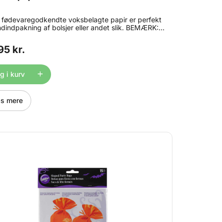
 fødevaregodkendte voksbelagte papir er perfekt
åndindpakning af bolsjer eller andet slik. BEMÆRK:
tillingsprocessen resulterer i en skinnende side og
t side - begge sider af papiret vokses ens. Begge
95 kr.
af papiret er egnet til kontakt med slik.
 i kurv
s mere