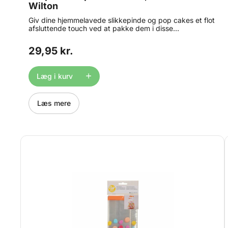
Wilton
Giv dine hjemmelavede slikkepinde og pop cakes et flot
afsluttende touch ved at pakke dem i disse
transparente poser, Lollipop Bags Clear pk/50 fra
Wilton. Størrelse: 7,5 x 10 cm. Indhold: 50 poser.
29,95 kr.
Læg i kurv
Læs mere