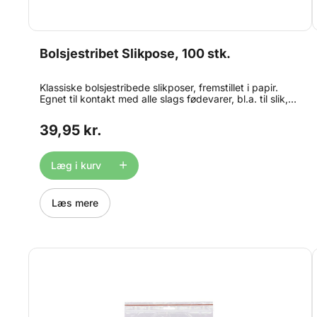
Bolsjestribet Slikpose, 100 stk.
Klassiske bolsjestribede slikposer, fremstillet i papir.
Egnet til kontakt med alle slags fødevarer, bl.a. til slik,
frugt og små gaveartikler. Hver pose måler ca. 17,5 x 12
cm. Striberne er flot klar rød.
39,95 kr.
Læg i kurv
Læs mere