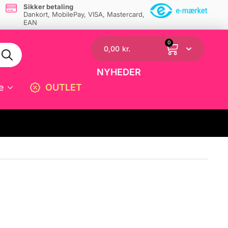
Sikker betaling
Dankort, MobilePay, VISA, Mastercard,
EAN
0
0,00
kr.
NYHEDER
e
OUTLET