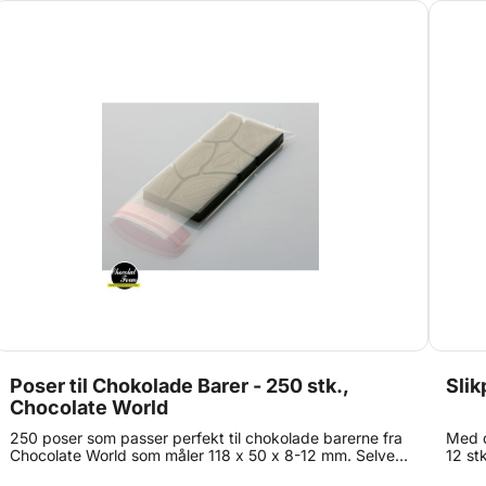
Poser til Chokolade Barer - 250 stk.,
Slik
Chocolate World
250 poser som passer perfekt til chokolade barerne fra
Med d
Chocolate World som måler 118 x 50 x 8-12 mm. Selve
12 st
poserne måler 122 x 60 mm og har en selvklæbende
dine 