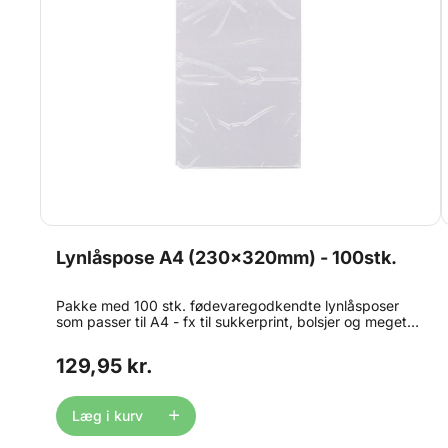
Lynlåspose A4 (230x320mm) - 100stk.
Pakke med 100 stk. fødevaregodkendte lynlåsposer
som passer til A4 - fx til sukkerprint, bolsjer og meget
mere. Måler 23 x 32 cm (A4 + lidt mere). Pakke med
100 stk.
129,95 kr.
Læg i kurv