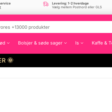
ervice
Levering: 1-2 hverdage
r
Vælg mellem Postnord eller GLS
ød
Bolsjer & søde sager
Is
Kaffe & T
HER 🌞