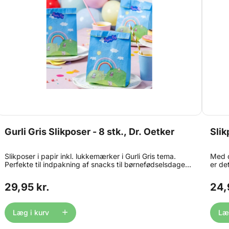
Gurli Gris Slikposer - 8 stk., Dr. Oetker
Slik
Slikposer i papir inkl. lukkemærker i Gurli Gris tema.
Med d
Perfekte til indpakning af snacks til børnefødselsdagen.
er de
Egnet til kontakt med alle slags fødevarer, bl.a. til slik,
lække
frugt og små gaveartikler. Indhold: 8 stk.
vingu
29,95 kr.
24,
10 x 
Læg i kurv
Læg