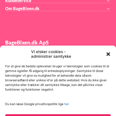
Kundeservice
 er
Kol
den
Om BageBixen.dk
80
pro
2,5
ml 
75 g
L 3
kg
175
100
1,6
800
g 1
g 1
50
Flo
2 kg
g 4
BageBixen.dk ApS
15 g
2 k
kg
250
per
1,2
Vi elsker cookies -
Tilmeld dig vores nyhedsbrev og modtag gode tilbud
 g
100
administrer samtykke
kg
800
samt spændende produktnyheder direkte i din
175
Bag
indbakke.
6
g 4
For at give de bedste oplevelser bruger vi teknologier som cookies til at
0 g
kg 
gemme og/eller få adgang til enhedsoplysninger. Samtykke til disse
0 g
175
1 k
teknologier vil give os mulighed for at behandle data såsom
5 g
Rug
browseradfærd eller unikke id'er på dette websted. Hvis du ikke giver
 kg
400
samtykke eller trækker dit samtykke tilbage, kan det påvirke visse
0 g
2 k
funktioner og funktioner negativt.
0 g
175
1 k
Tilmeld
 g
Fry
 kg
400
Du kan læse Google privatlivspolitik lige
her
 g
2 k
 g
115
mel
625
60 