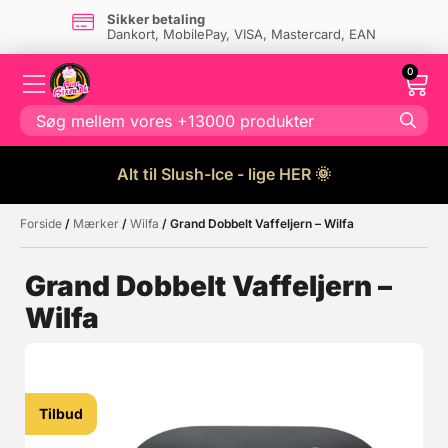
Sikker betaling
Dankort, MobilePay, VISA, Mastercard, EAN
0
Alt til Slush-Ice - lige HER 🌞
Forside
/
Mærker
/
Wilfa
/ Grand Dobbelt Vaffeljern – Wilfa
Måske kunne nogle af disse
☓
produkter have din interesse?
Grand Dobbelt Vaffeljern –
Wilfa
Tilbud
Tilbud