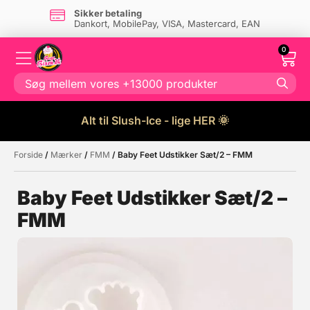
Sikker betaling
Dankort, MobilePay, VISA, Mastercard, EAN
0
Alt til Slush-Ice - lige HER 🌞
Forside
/
Mærker
/
FMM
/ Baby Feet Udstikker Sæt/2 – FMM
Måske kunne nogle af disse
☓
produkter have din interesse?
Baby Feet Udstikker Sæt/2 –
FMM