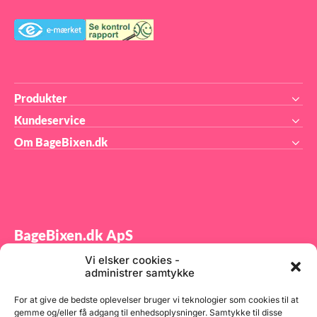
Produkter
Kundeservice
Om BageBixen.dk
BageBixen.dk ApS
Vi elsker cookies -
Tilmeld dig vores nyhedsbrev og modtag gode tilbud
administrer samtykke
samt spændende produktnyheder direkte i din
indbakke.
For at give de bedste oplevelser bruger vi teknologier som cookies til at
gemme og/eller få adgang til enhedsoplysninger. Samtykke til disse