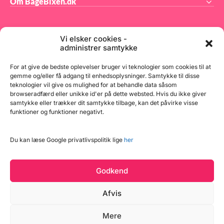
Om BageBixen.dk
Vi elsker cookies -
administrer samtykke
BageBixen.dk ApS
For at give de bedste oplevelser bruger vi teknologier som cookies til at
gemme og/eller få adgang til enhedsoplysninger. Samtykke til disse
teknologier vil give os mulighed for at behandle data såsom
Tilmeld dig vores nyhedsbrev og modtag gode tilbud
browseradfærd eller unikke id'er på dette websted. Hvis du ikke giver
samt spændende produktnyheder direkte i din
samtykke eller trækker dit samtykke tilbage, kan det påvirke visse
indbakke.
funktioner og funktioner negativt.
Du kan læse Google privatlivspolitik lige
her
Tilmeld
Godkend
Afvis
Læg i kurv
Mere