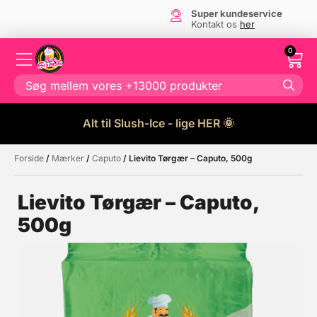
Super kundeservice
Kontakt os
her
0
Alt til Slush-Ice - lige HER 🌞
Forside
/
Mærker
/
Caputo
/ Lievito Tørgær – Caputo, 500g
Måske kunne nogle af disse
☓
produkter have din interesse?
Lievito Tørgær – Caputo,
500g