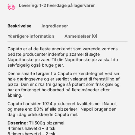
Levering: 1-2 hverdage på lagervarer
Beskrivelse
Ingredienser
Yderligere information
Anmeldelser (0)
Caputo er af de fleste anerkendt som værende verdens
bedste producenter indenfor pizzamel til ægte
Napolitanske pizzaer. Til din Napolitanske pizza skal du
selvfølgelig også bruge gær.
Denne smarte tørgær fra Caputo er kendetegnet ved sin
høje gæringsevne og er særligt velegnet til fremstilling af
pizza. Den er cirka tre gange så potent som frisk gær og
har en forlænget holdbarhed på flere måneder efter
åbning.
Caputo har siden 1924 produceret kvalitetsmel i Napoli,
og mere end 80% af alle pizzeriaer i Napoli bruger den
dag i dag udelukkende Caputo mel.
Dosering:
Til 500g pizzamel
4 timers hævetid – 3 tsk.
8 timers hævetid – 2 tsk.