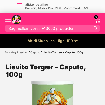
Sikker betaling
Dankort, MobilePay, VISA, Mastercard, EAN
0
Alt til Slush-Ice - lige HER 🌞
Forside
/
Mærker
/
Caputo
/ Lievito Tørgær – Caputo, 100g
Måske kunne nogle af disse
☓
produkter have din interesse?
Lievito Tørgær – Caputo,
100g
Tilbud