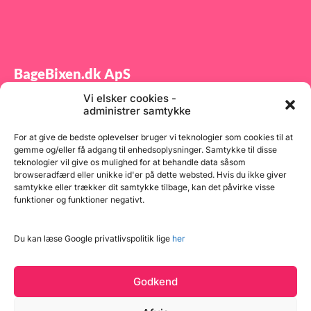
BageBixen.dk ApS
Vi elsker cookies -
Tilmeld dig vores nyhedsbrev og modtag gode tilbud
administrer samtykke
samt spændende produktnyheder direkte i din
indbakke.
For at give de bedste oplevelser bruger vi teknologier som cookies til at
gemme og/eller få adgang til enhedsoplysninger. Samtykke til disse
teknologier vil give os mulighed for at behandle data såsom
browseradfærd eller unikke id'er på dette websted. Hvis du ikke giver
samtykke eller trækker dit samtykke tilbage, kan det påvirke visse
funktioner og funktioner negativt.
Tilmeld
Du kan læse Google privatlivspolitik lige
her
Godkend