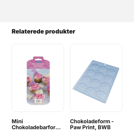
Relaterede produkter
Mini
Chokoladeform -
Ki
Chokoladebarform -
Paw Print, BWB
C
PME
Sæ