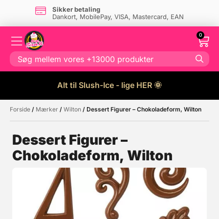
Sikker betaling
Dankort, MobilePay, VISA, Mastercard, EAN
0
Alt til Slush-Ice - lige HER 🌞
Forside
/
Mærker
/
Wilton
/ Dessert Figurer – Chokoladeform, Wilton
Måske kunne nogle af disse
☓
produkter have din interesse?
Dessert Figurer –
Chokoladeform, Wilton