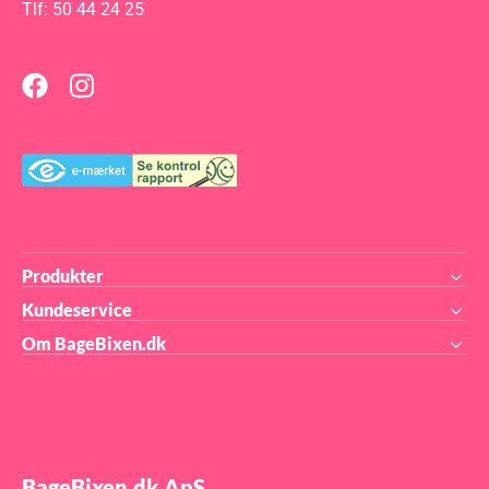
Plastbøtter, condibøtter,
Tlf: 50 44 24 25
kokkebøtter, slikbøtter,
plastkasser, superfosbøtter -
ja, kært barn har mange
navne. Uanset navn er
bøtterne blevet utroligt
populære til opbevaring af
tørvarer i køkkenet - men de
kan også med fordel bruges til
alt andet mad der skal
opbevares tætlukket, både i
skab og på køl. Også perfekte
til surdej og til at hæve brød i.
Den rigtige størrelse
condibøtte Vi har i tabellen
nedenfor samlet en oversigt
over hvor meget af de mest
gængse fødevarer der kan
Produkter
være i de forskellige bøtter. Vi
fører mange forskellige
Kundeservice
størrelser til billige priser, og
du finder dem alle lige HER.
Om BageBixen.dk
Kolonnen markeret med fed er
den anbefalede størrelse til
produktet: 155 ml 280 ml 280
ml 600 ml 1,15 L 1,2 L 1,5 L 2,5
L 3 L 5 L Hvedemel 100 g 175 g
175 g 400 g 750 g 800 g 1 kg
1,6 kg 2 kg 3,3 kg Sukker 100
g 175 g 175 g 400 g 750 g 800
g 1 kg 1,6 kg 2 kg 3,3 kg
Flormelis 60 g 115 g 115 g 250
BageBixen.dk ApS